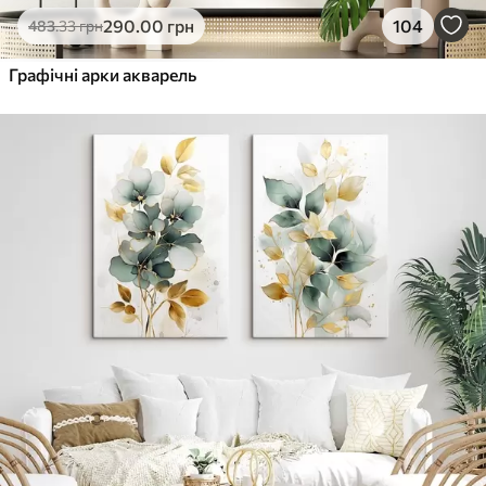
290
.00
грн
104
483
.33
грн
Графічні арки акварель