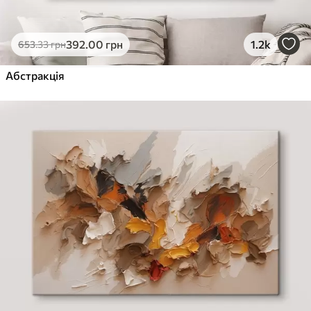
392
.00
грн
1.2k
653
.33
грн
Абстракція