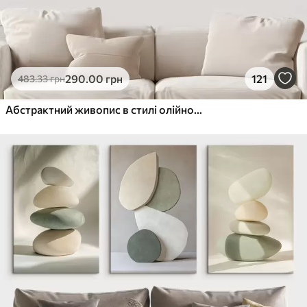
290
.00
грн
121
483
.33
грн
Абстрактний живопис в стилі олійного живопису