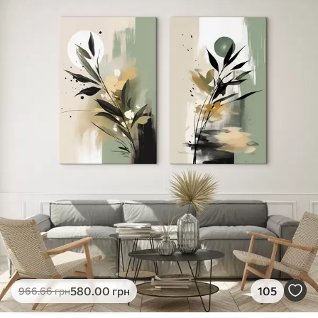
✓
Яскраві, насичені кольори
✓
Стійкість до вицвітання
✓
Безпечне чорнило без запаху
✗
Поверхня з текстурою полотна
✗
Екологічний матеріал
Преміум
Від
726
.00
грн
✓
Яскраві, насичені кольори
✓
Стійкість до вицвітання
✓
Безпечне чорнило без запаху
✓
Поверхня з текстурою полотна
✗
Екологічний матеріал
Еко-Преміум
580
.00
грн
105
966
.66
грн
Від
910
.00
грн