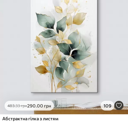
290
.00
грн
109
483
.33
грн
Абстрактна гілка з листям