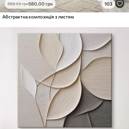
580
.00
грн
103
966
.66
грн
Абстрактна композиція з листям