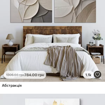
784
.00
грн
1.1k
1306
.66
грн
Абстракція