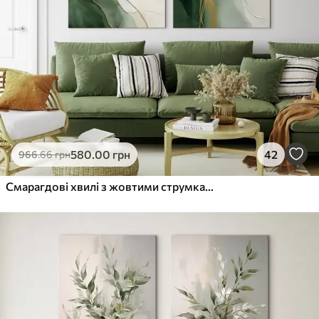
580
.00
грн
42
966
.66
грн
Смарагдові хвилі з жовтими струмками