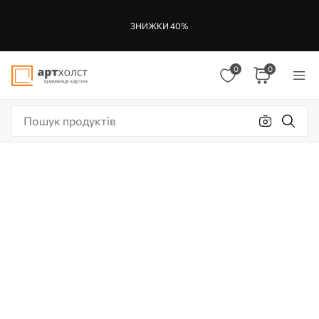
ЗНИЖКИ 40%
0
0