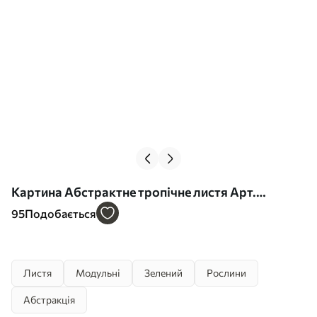
Картина Абстрактне тропічне листя Арт.
m00671
95
Подобається
Листя
Модульні
Зелений
Рослини
Абстракція