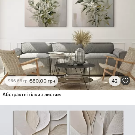
580
.00
грн
42
966
.66
грн
Абстрактні гілки з листям