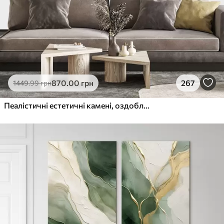
870
.00
грн
267
1449
.99
грн
Пеалістичні естетичні камені, оздоблення будинку, природне освітлення