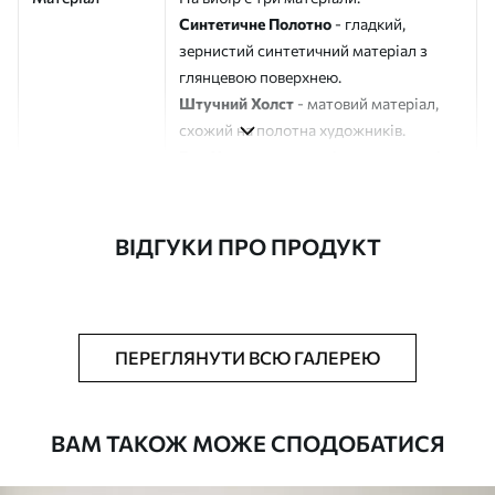
Синтетичне Полотно
- гладкий,
зернистий синтетичний матеріал з
глянцевою поверхнею.
Штучний Холст
- матовий матеріал,
схожий на полотна художників.
Еко-Холст
- високоякісне полотно зі
100% бавовни.
Автор
ART-HOLST
ВІДГУКИ ПРО ПРОДУКТ
Номер артикулу
m00671
Додатково
Можна додати лакове покриття.
ПЕРЕГЛЯНУТИ ВСЮ ГАЛЕРЕЮ
Доступні матеріали
ВАМ ТАКОЖ МОЖЕ СПОДОБАТИСЯ
Стандарт
Від
580
.00
грн