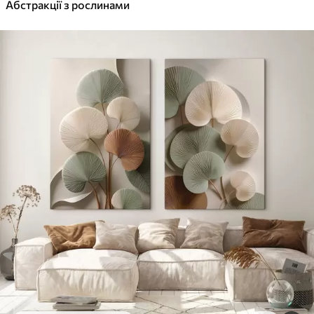
✓
Абстракції з рослинами
Яскраві, насичені кольори
✓
Стійкість до вицвітання
✓
Безпечне чорнило без запаху
✓
Поверхня з текстурою полотна
✓
Екологічний матеріал