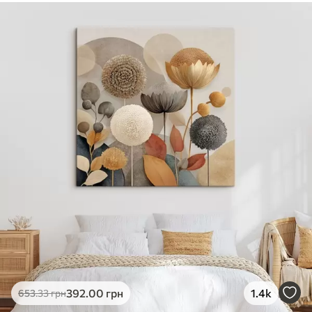
392
.00
грн
1.4k
653
.33
грн