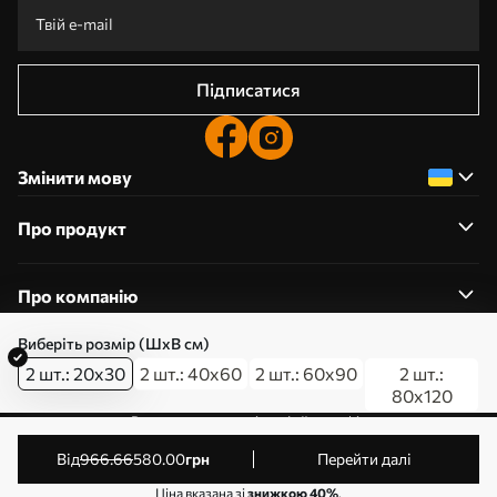
Підписатися
Змінити мову
Про продукт
Про компанію
Виберіть розмір (ШхВ см)
2 шт.: 20x30
2 шт.: 40x60
2 шт.: 60x90
2 шт.:
80x120
0800357223
Редагування дозволів на файли cookie
© 2011-2026 Art-holst. Усі права захищені. Власник:
від
966
.66
580
.00
грн
Перейти далі
ТОВ “КЛЄВЄР”. Код ЄДРПОУ: 31780602.
Ціна вказана зі
знижкою 40%
.