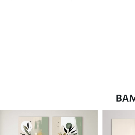
глянцевою поверхнею.
Штучний Холст
- матовий
Еко-Холст
- високоякісне
Автор
ART-HOLST
Номер артикулу
m00645
Додатково
Можна додати лакове пок
Доступні матеріали
ВА
Стандарт
Преміум
Від
290
.00
грн
Від
363
.00
грн
✓
✓
Яскраві, насичені кольори
Яскраві, насичені ко
✓
✓
Стійкість до вицвітання
Стійкість до вицвіта
✓
✓
Безпечне чорнило без запаху
Безпечне чорнило бе