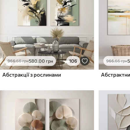
Поверхня з текстурою
Поверхня з текстуро
✗
✓
полотна
полотна
✗
✗
Екологічний матеріал
Екологічний матеріа
580
.00
грн
106
966
.66
грн
966
.66
грн
Абстракції з рослинами