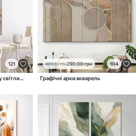
121
290
.00
грн
104
483
.33
грн
Текстурована поверхня у світлих тонах
Графічні арки акварель