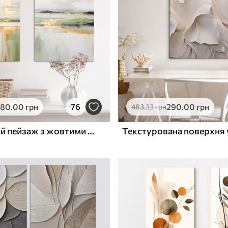
ю
Поверхня з текстурою
✓
полотна
✓
л
Екологічний матеріал
580
.00
грн
76
290
.00
грн
483
.33
грн
Абстрактний пейзаж з жовтими акцентами, мінімалістична композиція землі, води та неба, з приглушеними кольорами