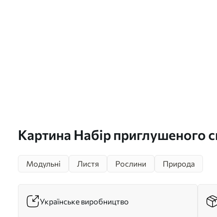
Картина Набір приглушеного с
сірого та жовтого бананового 
Модульні
Листя
Рослини
Природа
видимими мазками пензля на 
абстрактному тлі Арт. m00645
Українське виробництво