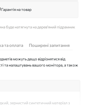
Гарантія на товар
на буде натягнута на дерев'яний підрамник
а та оплата
Поширені запитання
дметів можуть дещо відрізнятися від
сті та налаштувань вашого монітора, а також
адкий, зернистий синтетичний матеріал з