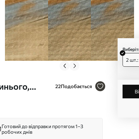
Виберіт
2 шт.
инього,
22
Подобається
листя з
білому
Готовий до відправки протягом 1–3
робочих днів