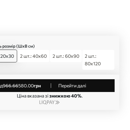
ь розмір (ШхВ см)
: 20x30
2 шт.: 40x60
2 шт.: 60x90
2 шт.:
80x120
від
966
.66
580
.00
грн
Перейти далі
Ціна вказана зі
знижкою 40%
.