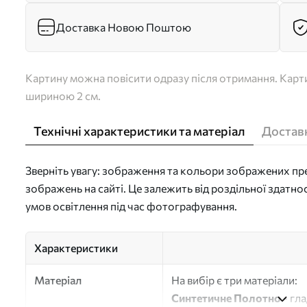
Доставка Новою Поштою
Картину можна повісити одразу після отримання. Карти
шириною 2 см.
Технічні характеристики та матеріал
Доставк
Зверніть увагу: зображення та кольори зображених пре
зображень на сайті. Це залежить від роздільної здатно
умов освітлення під час фотографування.
Характеристики
Матеріал
На вибір є три матеріали:
Синтетичне Полотно
- гл