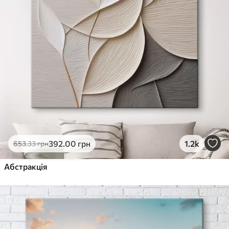
392
.00
грн
1.2k
653
.33
грн
Абстракція