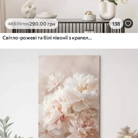
290
.00
грн
138
483
.33
грн
Світло-рожеві та білі півонії з крапельками води на пелюстках, тло - біла поверхня