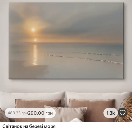
290
.00
грн
1.3k
483
.33
грн
Світанок на березі моря