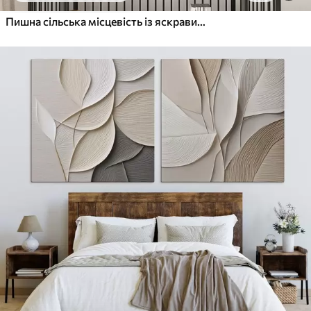
Пишна сільська місцевість із яскравим лугом диких квітів, наповненим різнокольоровими квітами під хмарним небом