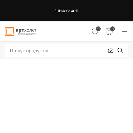
ЗНИЖКИ 40%
0
0