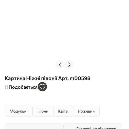
Картина Ніжні півонії Арт. m00598
11
Подобається
Модульні
Піони
Квіти
Рожевий
Готовий до відправки