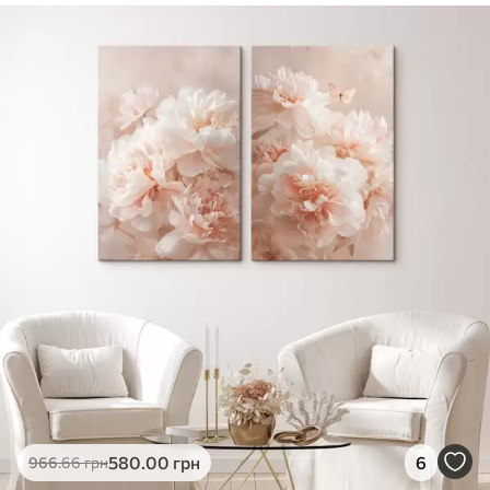
✓
Безпечне чорнило без запаху
✓
Поверхня з текстурою полотна
✓
Екологічний матеріал
580
.00
грн
6
966
.66
грн