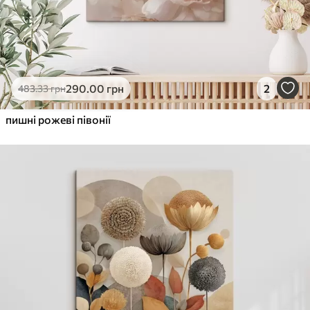
290
.00
грн
2
483
.33
грн
пишні рожеві півонії