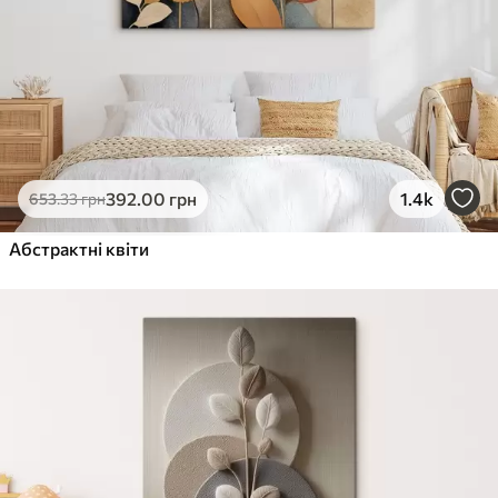
392
.00
грн
1.4k
653
.33
грн
Абстрактні квіти