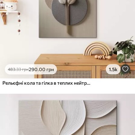
290
.00
грн
1.5k
483
.33
грн
Рельєфні кола та гілка в теплих нейтральних тонах