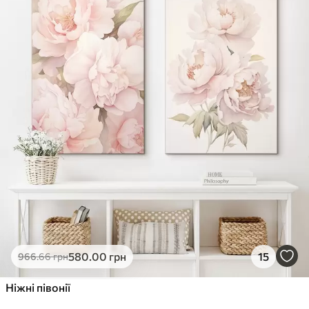
✓
Стійкість до вицвітання
✓
Безпечне чорнило без запаху
✗
Поверхня з текстурою полотна
✗
Екологічний матеріал
Преміум
Від
726
.00
грн
✓
Яскраві, насичені кольори
✓
Стійкість до вицвітання
✓
Безпечне чорнило без запаху
✓
Поверхня з текстурою полотна
✗
Екологічний матеріал
Еко-Преміум
580
.00
грн
15
966
.66
грн
Від
910
.00
грн
✓
Ніжні півонії
Яскраві, насичені кольори
✓
Стійкість до вицвітання