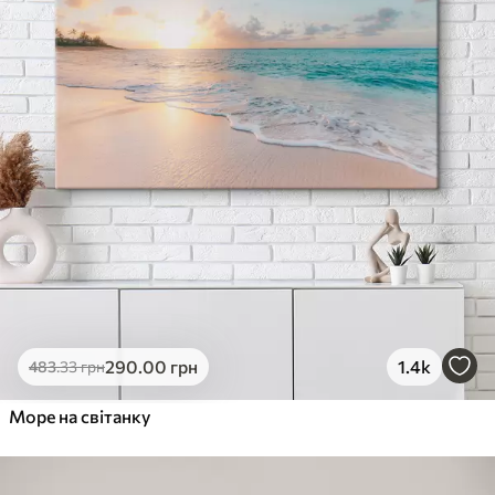
290
.00
грн
1.4k
483
.33
грн
Море на світанку