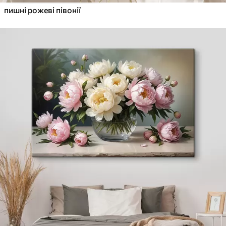
пишні рожеві півонії