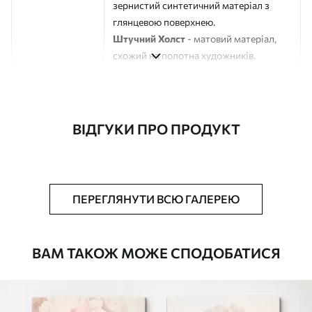
зернистий синтетичний матеріал з
глянцевою поверхнею.
Штучний Холст
- матовий матеріал,
схожий на полотна художників.
Еко-Холст
- високоякісне полотно зі
100% бавовни.
Автор
ART-HOLST
ВІДГУКИ ПРО ПРОДУКТ
Номер артикулу
m00598
Додатково
Можна додати лакове покриття.
ПЕРЕГЛЯНУТИ ВСЮ ГАЛЕРЕЮ
Доступні матеріали
ВАМ ТАКОЖ МОЖЕ СПОДОБАТИСЯ
Стандарт
Від
580
.00
грн
✓
Яскраві, насичені кольори