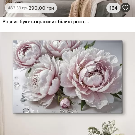
290
.00
грн
164
483
.33
грн
Розпис букета красивих білих і рожевих півоній у скляній вазі на дерев'яному столі