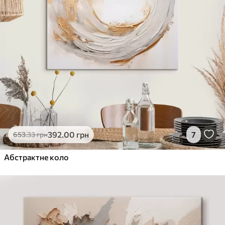
392
.00
грн
7
653
.33
грн
Абстрактне коло