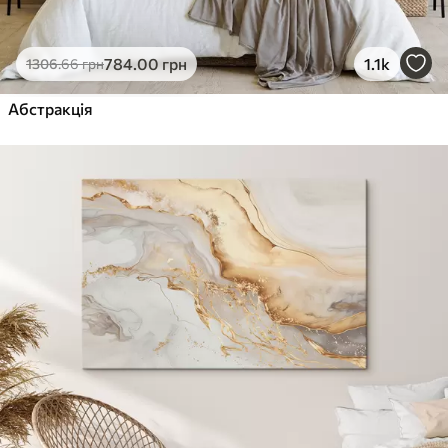
784
.00
грн
1.1k
1306
.66
грн
Абстракція