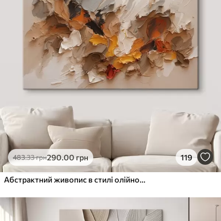
290
.00
грн
119
483
.33
грн
Абстрактний живопис в стилі олійного живопису