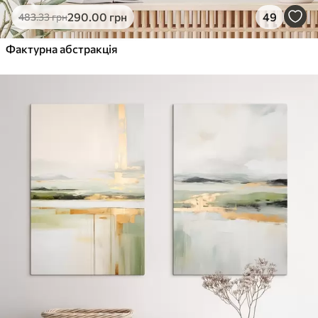
290
.00
грн
49
483
.33
грн
Фактурна абстракція