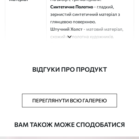
Синтетичне Полотно
- гладкий,
зернистий синтетичний матеріал з
глянцевою поверхнею.
Штучний Холст
- матовий матеріал,
схожий на полотна художників.
Еко-Холст
- високоякісне полотно зі
100% бавовни.
Автор
ART-HOLST
ВІДГУКИ ПРО ПРОДУКТ
Номер артикулу
m00485
Додатково
Можна додати лакове покриття.
ПЕРЕГЛЯНУТИ ВСЮ ГАЛЕРЕЮ
Доступні матеріали
ВАМ ТАКОЖ МОЖЕ СПОДОБАТИСЯ
Стандарт
Від
784
.00
грн