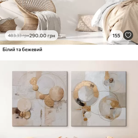
290
.00
грн
155
483
.33
грн
Білий та бежевий