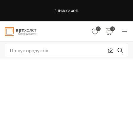
ЗНИЖКИ 40%
0
0