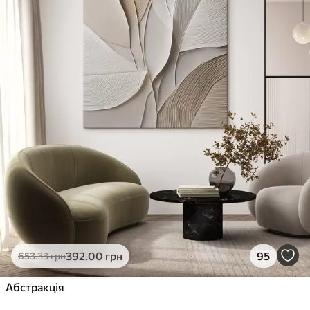
392
.00
грн
95
653
.33
грн
Абстракція