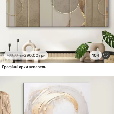
290
.00
грн
104
483
.33
грн
Графічні арки акварель