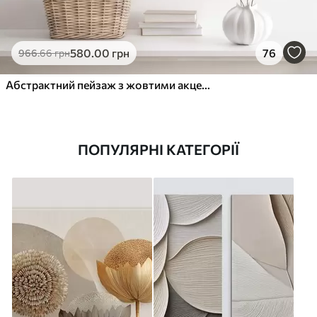
580
.00
грн
76
966
.66
грн
Абстрактний пейзаж з жовтими акцентами, мінімалістична композиція землі, води та неба, з приглушеними кольорами
ПОПУЛЯРНІ КАТЕГОРІЇ