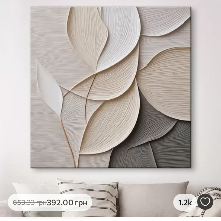
✓
Яскраві, насичені кольори
✓
Стійкість до вицвітання
✓
Безпечне чорнило без запаху
✗
Поверхня з текстурою полотна
✗
Екологічний матеріал
Преміум
Від
980
.00
грн
✓
Яскраві, насичені кольори
✓
Стійкість до вицвітання
✓
Безпечне чорнило без запаху
✓
Поверхня з текстурою полотна
✗
Екологічний матеріал
Еко-Преміум
392
.00
грн
1.2k
653
.33
грн
Від
1230
.00
грн