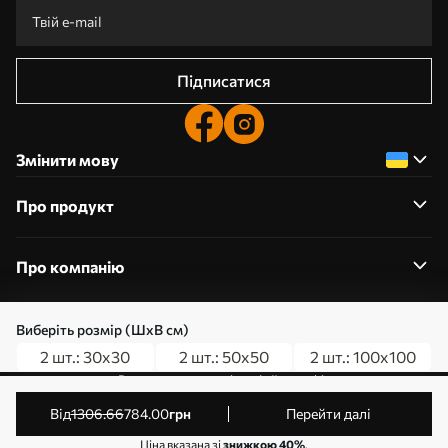
Підписатися
Змінити мову
Про продукт
Про компанію
Виберіть розмір (ШхВ см)
2 шт.: 30x30
2 шт.: 50x50
2 шт.: 100x100
0800357223
Редагування дозволів на файли cookie
© 2011-2026 Art-holst. Усі права захищені. Власник:
від
1306
.66
784
.00
грн
Перейти далі
ТОВ “КЛЄВЄР”. Код ЄДРПОУ: 31780602.
Ціна вказана зі
знижкою 40%
.