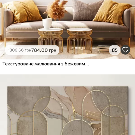
784
.00
грн
85
1306
.66
грн
Текстуроване малювання з бежевими та білими формами