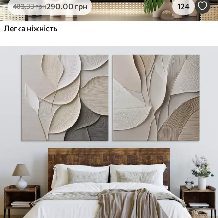
290
.00
грн
124
483
.33
грн
Легка ніжність