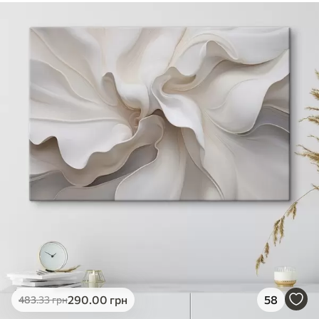
290
.00
грн
58
483
.33
грн