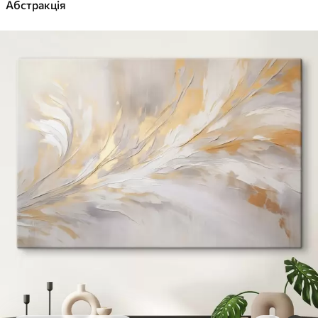
✓
Абстракція
Яскраві, насичені кольори
✓
Стійкість до вицвітання
✓
Безпечне чорнило без запаху
✓
Поверхня з текстурою полотна
✓
Екологічний матеріал