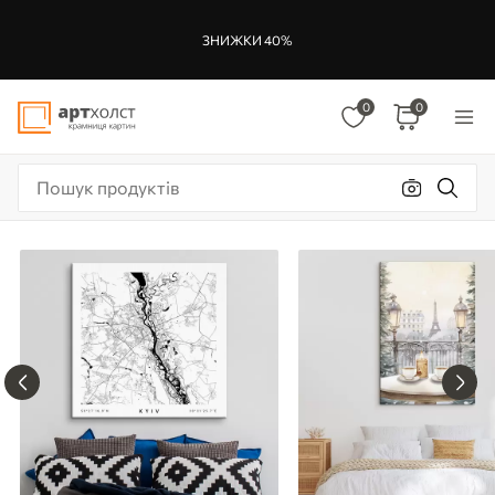
ЗНИЖКИ 40%
0
0