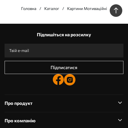
Головна
Каталог
Картини Мотиваційні
Наші переваги
Відповіді:
1
Підпишіться на розсилку
Виготовлення за індивідуальними розмірами
Візьми участь у святкових акціях 2025 та отримай знижку
Безкоштовна професійна обробка фотографій
Промокоди зі знижками до замовлення!
Підписатися
Про продукт
Про компанію