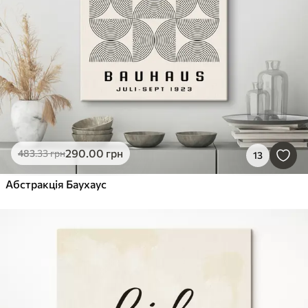
290
.00
грн
483
.33
грн
13
Абстракція Баухаус