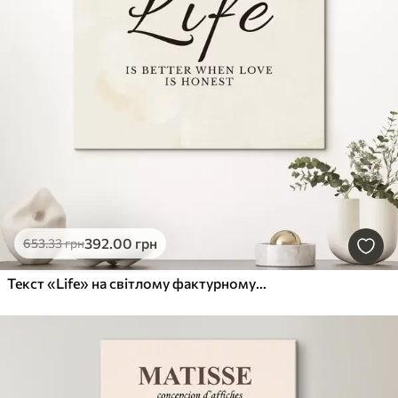
392
.00
грн
653
.33
грн
Текст «Life» на світлому фактурному тлі