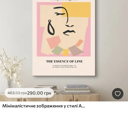
290
.00
грн
483
.33
грн
Мінімалістичне зображення у стилі Анрі Матісс