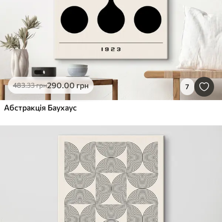
290
.00
грн
483
.33
грн
7
Абстракція Баухаус