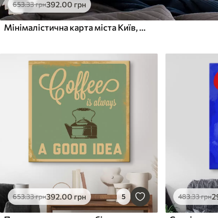
392
.00
грн
653
.33
грн
Мінімалістична карта міста Київ, Україна
392
.00
грн
2
653
.33
грн
5
483
.33
грн