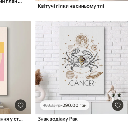
Текст «Життя» та крупний план білої квітки
Квітучі гілки на синьому тлі
290
.00
грн
483
.33
грн
Мінімалістичне зображення у стилі Анрі Матісс
Знак зодіаку Рак