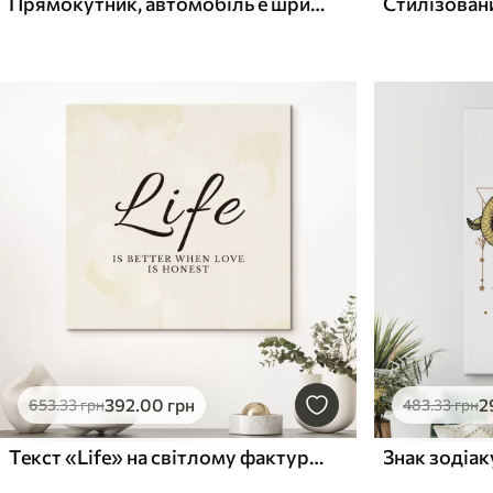
Прямокутник, автомобіль e шрифт
392
.00
грн
2
653
.33
грн
483
.33
грн
Текст «Life» на світлому фактурному тлі
Знак зодіак