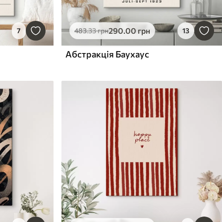
290
.00
грн
7
483
.33
грн
13
Абстракція Баухаус