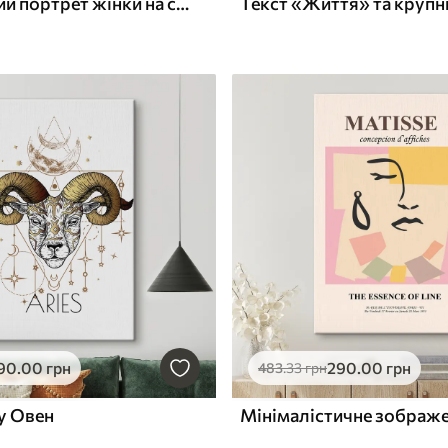
Стилізований портрет жінки на синьому тлі з текстом
90
.00
грн
290
.00
грн
483
.33
грн
у Овен