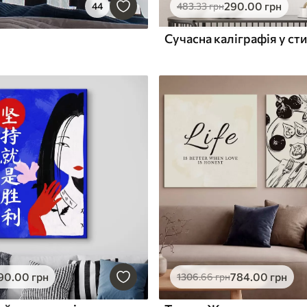
290
.00
грн
44
483
.33
грн
Сучасна каліграфія у сти
90
.00
грн
784
.00
грн
1306
.66
грн