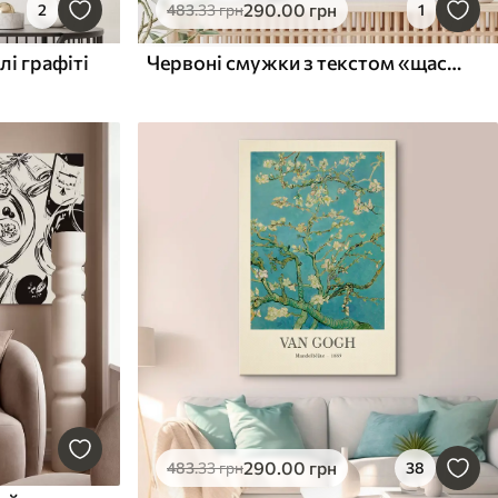
290
.00
грн
2
483
.33
грн
1
лі графіті
Червоні смужки з текстом «щасливе місце»
290
.00
грн
483
.33
грн
38