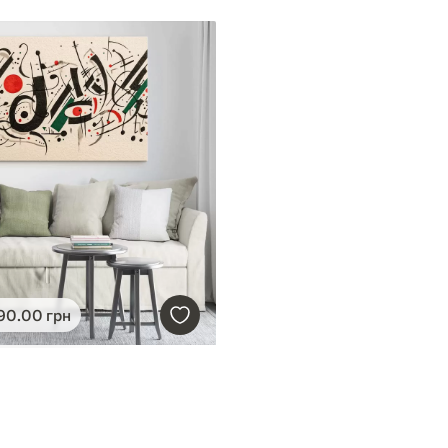
90
.00
грн