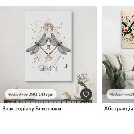
290
.00
грн
2
483
.33
грн
483
.33
грн
Знак зодіаку Близнюки
Абстракція