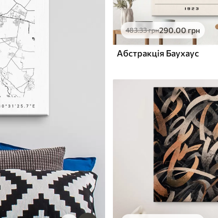
290
.00
грн
483
.33
грн
Абстракція Баухаус