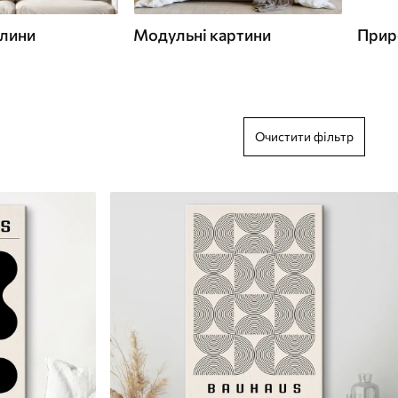
слини
Модульні картини
Прир
Очистити фільтр