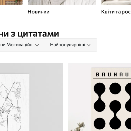
Новинки
Квіти та ро
ни з цитатами
ни Мотиваційні
Найпопулярніші