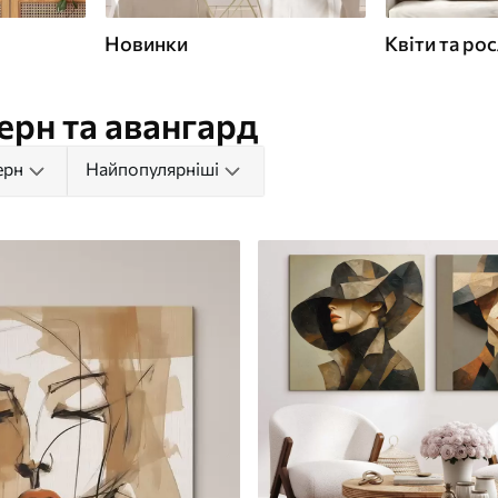
Новинки
Квіти та ро
ерн та авангард
ерн
Найпопулярніші