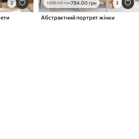
784
.00
грн
2
1306
.66
грн
2
рети
Абстрактний портрет жінки