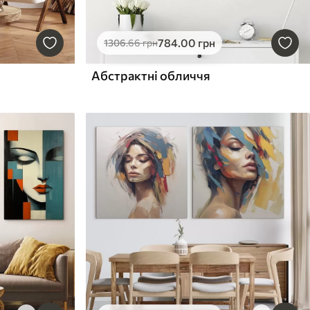
784
.00
грн
1306
.66
грн
Абстрактні обличчя