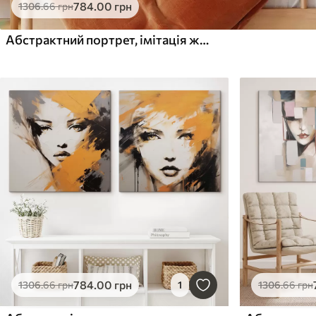
784
.00
грн
1306
.66
грн
Абстрактний портрет, імітація живопису
784
.00
грн
1306
.66
грн
1
1306
.66
грн