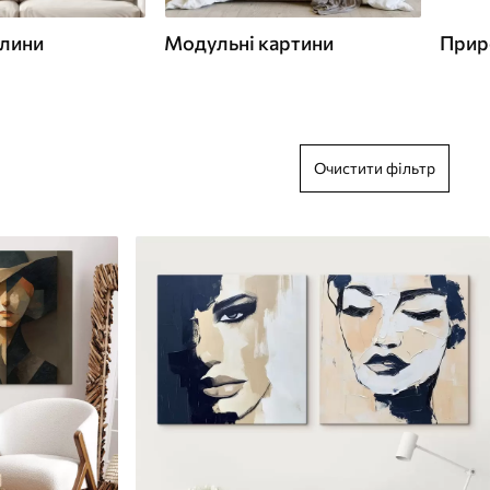
слини
Модульні картини
Прир
Очистити фільтр