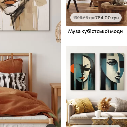
784
.00
грн
1306
.66
грн
Муза кубістської моди