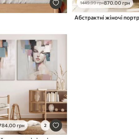
870
.00
грн
1449
.99
грн
Абстрактні жіночі порт
784
.00
грн
2