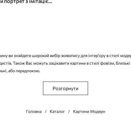
Абстрактний портрет з імітацією живопису
ину ви знайдете широкий вибір живопису для інтер'єру в стилі модер
истів. Також Вас можуть зацікавити картини в стилі фовізм, близькі 
льні, або передпокою.
Розгорнути
Головна
Каталог
Картини Модерн