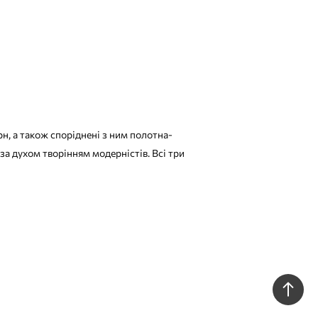
н, а також споріднені з ним полотна-
за духом творінням модерністів. Всі три