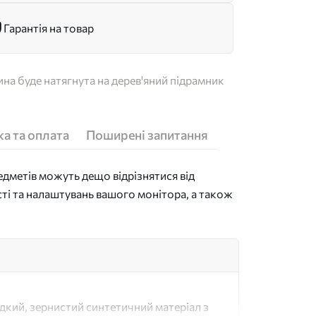
Гарантія на товар
на буде натягнута на дерев'яний підрамник
а та оплата
Поширені запитання
дметів можуть дещо відрізнятися від
сті та налаштувань вашого монітора, а також
адкий, зернистий синтетичний матеріал з