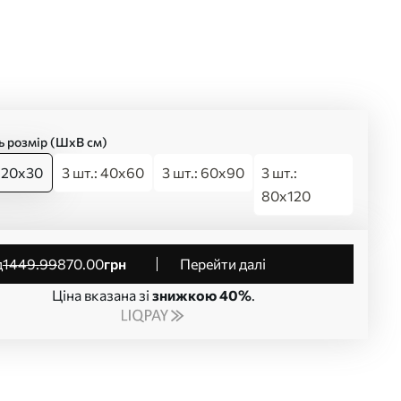
ь розмір (ШхВ см)
: 20x30
3 шт.: 40x60
3 шт.: 60x90
3 шт.:
80x120
д
1449
.99
870
.00
грн
Перейти далі
Ціна вказана зі
знижкою 40%
.