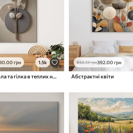
ю
Поверхня з текстурою
✓
полотна
✓
л
Екологічний матеріал
90
.00
грн
1.5k
392
.00
грн
653
.33
грн
Рельєфні кола та гілка в теплих нейтральних тонах
Абстрактні квіти