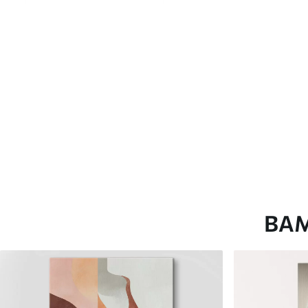
глянцевою поверхнею.
Штучний Холст
- матовий
Еко-Холст
- високоякісне
Автор
ART-HOLST
Номер артикулу
m00621
Додатково
Можна додати лакове пок
Доступні матеріали
ВА
Стандарт
Преміум
Від
870
.00
грн
Від
1089
.00
грн
✓
✓
Яскраві, насичені кольори
Яскраві, насичені ко
✓
✓
Стійкість до вицвітання
Стійкість до вицвіта
✓
✓
Безпечне чорнило без запаху
Безпечне чорнило бе