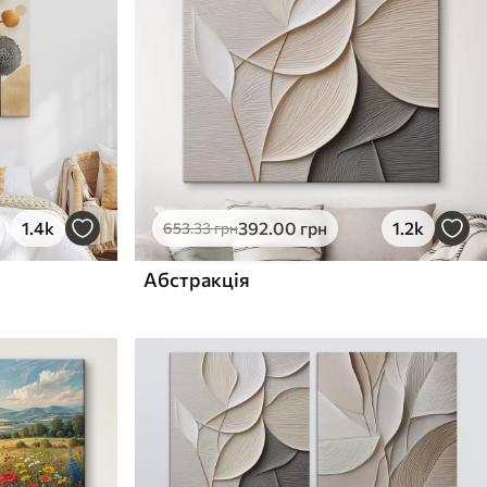
1.4k
392
.00
грн
1.2k
653
.33
грн
Абстракція