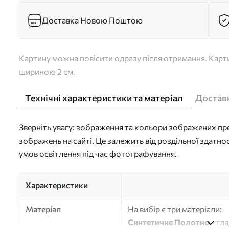
Доставка Новою Поштою
Картину можна повісити одразу після отримання. Карти
шириною 2 см.
Технічні характеристики та матеріал
Доставк
Зверніть увагу: зображення та кольори зображених пре
зображень на сайті. Це залежить від роздільної здатно
умов освітлення під час фотографування.
Характеристики
Матеріал
На вибір є три матеріали:
Синтетичне Полотно
- гл