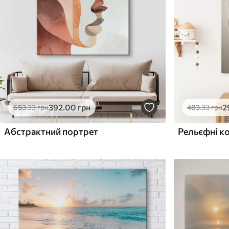
Поверхня з текстурою
Поверхня з текстуро
✗
✓
полотна
полотна
✗
✗
Екологічний матеріал
Екологічний матеріа
392
.00
грн
2
653
.33
грн
483
.33
грн
Абстрактний портрет