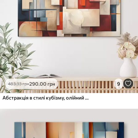
290
.00
грн
9
483
.33
грн
Абстракція в стилі кубізму, олійний живопис, червоний, синій, білий кольори