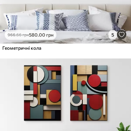
580
.00
грн
5
966
.66
грн
Геометричні кола