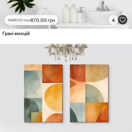
870
.00
грн
4
1449
.99
грн
Грані емоцій