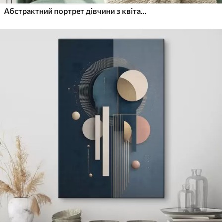
Абстрактний портрет дівчини з квітами в етнічному стилі