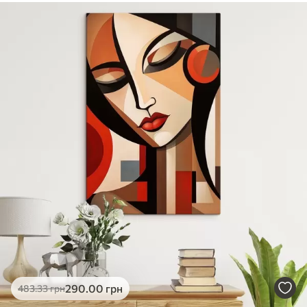
✓
Безпечне чорнило без запаху
✓
Поверхня з текстурою полотна
✓
Екологічний матеріал
290
.00
грн
483
.33
грн