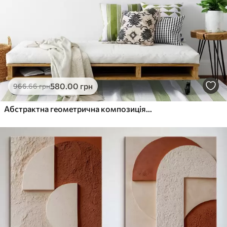
580
.00
грн
966
.66
грн
Абстрактна геометрична композиція з імітацією текстури дерева, червоними, чорними, білими та бірюзовими прямокутниками та колами