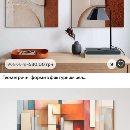
580
.00
грн
9
966
.66
грн
Геометричні форми з фактурним рельєфом