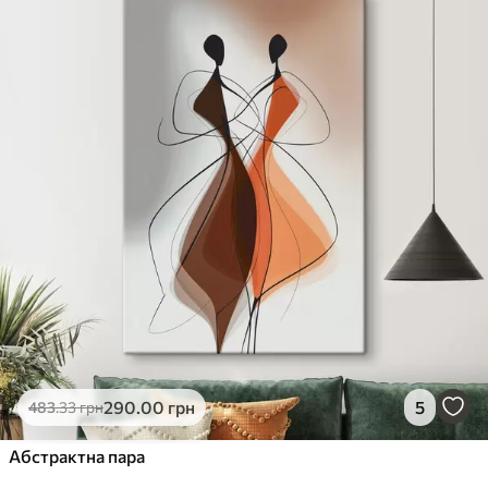
290
.00
грн
5
483
.33
грн
Абстрактна пара