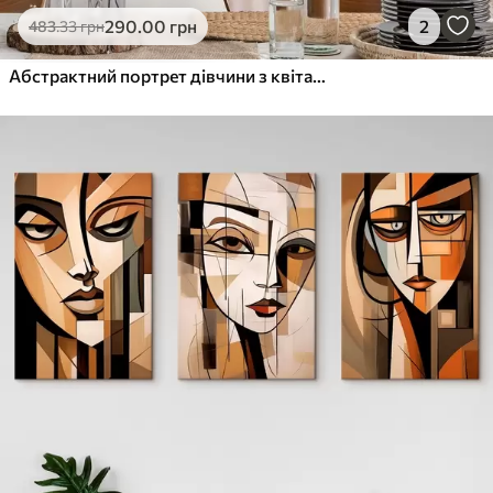
290
.00
грн
2
483
.33
грн
Абстрактний портрет дівчини з квітами в етнічному стилі