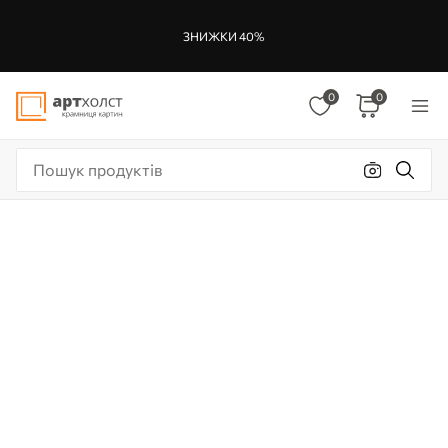
ЗНИЖКИ 40%
0
0