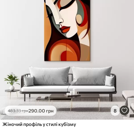
✓
Стійкість до вицвітання
✓
Безпечне чорнило без запаху
✗
Поверхня з текстурою полотна
✗
Екологічний матеріал
Преміум
Від
726
.00
грн
✓
Яскраві, насичені кольори
✓
Стійкість до вицвітання
✓
Безпечне чорнило без запаху
✓
Поверхня з текстурою полотна
✗
Екологічний матеріал
Еко-Преміум
290
.00
грн
8
483
.33
грн
Від
910
.00
грн
✓
Жіночий профіль у стилі кубізму
Яскраві, насичені кольори
✓
Стійкість до вицвітання