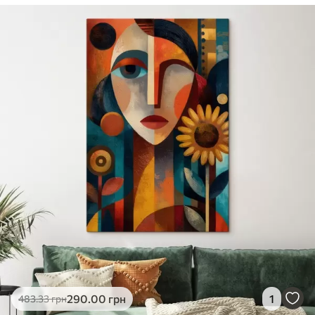
290
.00
грн
1
483
.33
грн