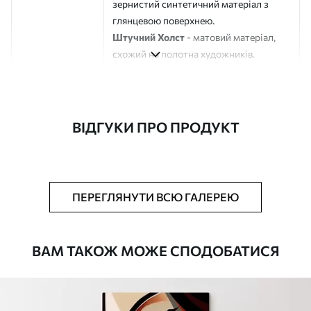
зернистий синтетичний матеріал з
глянцевою поверхнею.
Штучний Холст
- матовий матеріал,
схожий на полотна художників.
Еко-Холст
- високоякісне полотно зі
100% бавовни.
Автор
ART-HOLST
ВІДГУКИ ПРО ПРОДУКТ
Номер артикулу
m30025
Додатково
Можна додати лакове покриття.
ПЕРЕГЛЯНУТИ ВСЮ ГАЛЕРЕЮ
Доступні матеріали
ВАМ ТАКОЖ МОЖЕ СПОДОБАТИСЯ
Стандарт
Від
580
.00
грн
✓
Яскраві, насичені кольори