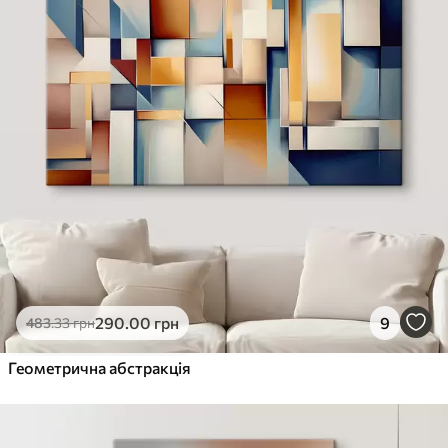
290
.00
грн
9
483
.33
грн
Геометрична абстракція