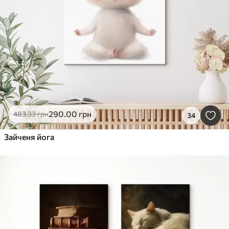
290
.00
грн
483
.33
грн
34
Зайченя йога