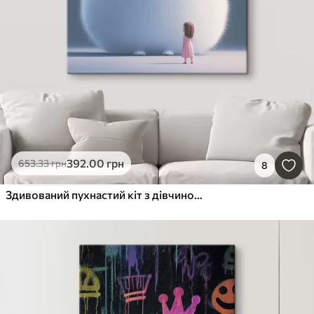
392
.00
грн
653
.33
грн
8
Здивований пухнастий кіт з дівчиною в стилі ілюстрації