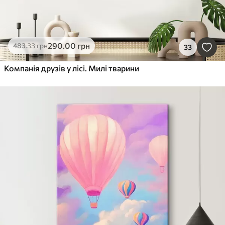
290
.00
грн
483
.33
грн
33
Компанія друзів у лісі. Милі тварини