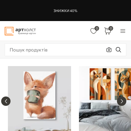
ЗНИЖКИ 40%
0
0