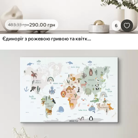
290
.00
грн
483
.33
грн
6
Єдиноріг з рожевою гривою та квітковим вінком