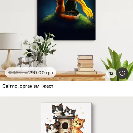
290
.00
грн
483
.33
грн
12
Світло, організм і жест