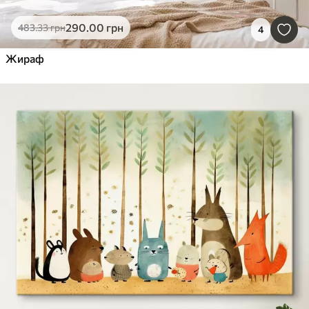
290
.00
грн
483
.33
грн
4
Жираф