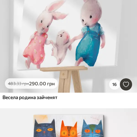
290
.00
грн
483
.33
грн
16
Весела родина зайченят