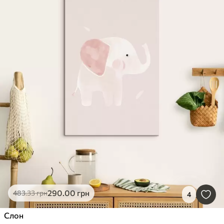
290
.00
грн
483
.33
грн
4
Слон