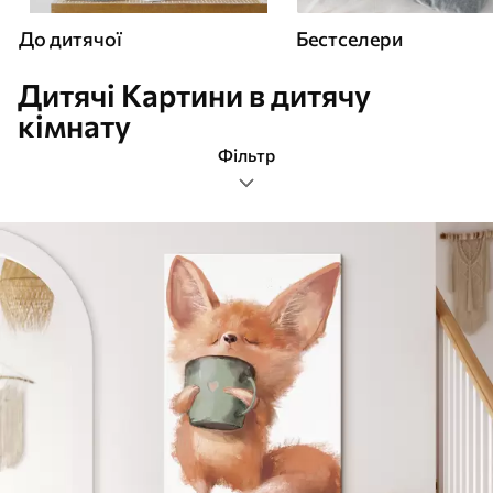
До дитячої
Бестселери
Дитячі Картини в дитячу
кімнату
Фільтр
дитячі
Формат зображення
Картини До дитячої
Найпопулярніші
Очистити фільтр