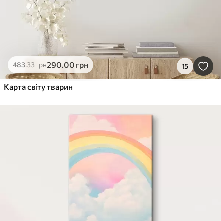
290
.00
грн
483
.33
грн
15
Карта світу тварин