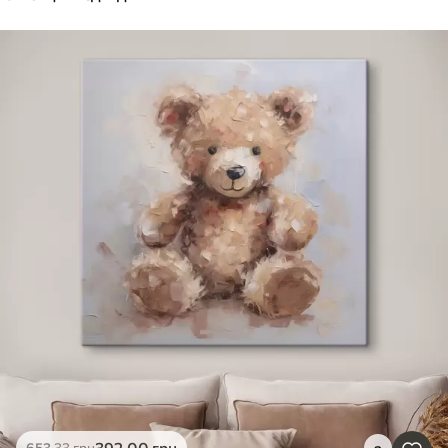
392
.00
грн
653
.33
грн