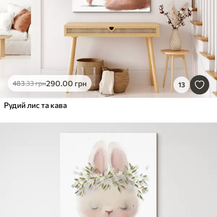
290
.00
грн
483
.33
грн
13
Рудий лис та кава