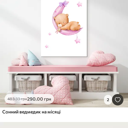
290
.00
грн
483
.33
грн
2
Сонний ведмедик на місяці