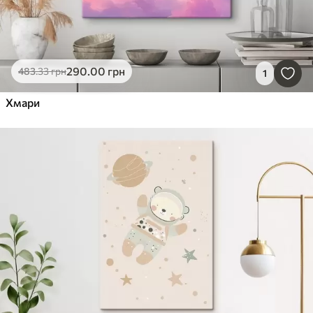
290
.00
грн
483
.33
грн
1
Хмари