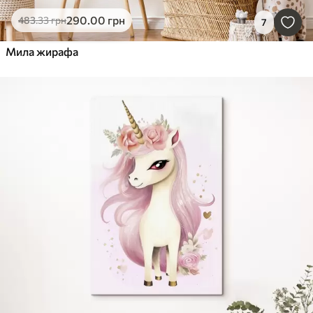
290
.00
грн
483
.33
грн
7
Мила жирафа