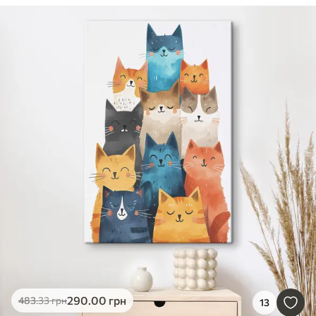
290
.00
грн
483
.33
грн
13