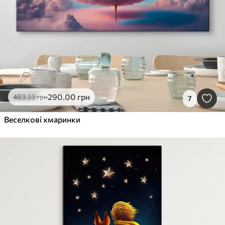
290
.00
грн
483
.33
грн
7
Веселкові хмаринки