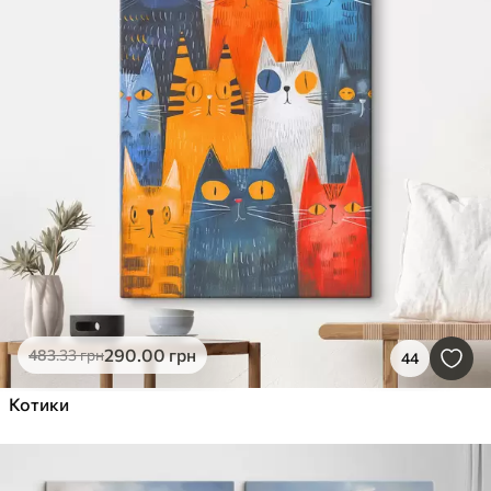
290
.00
грн
483
.33
грн
44
Котики