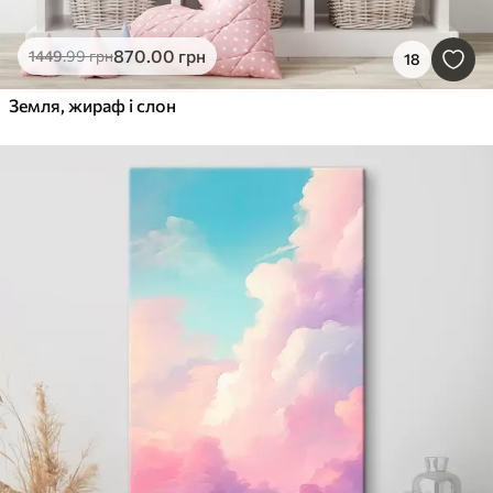
870
.00
грн
1449
.99
грн
18
Земля, жираф і слон