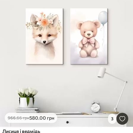
580
.00
грн
966
.66
грн
3
Лисиця і ведмідь