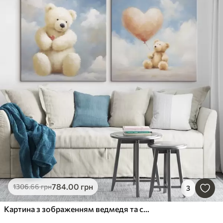
784
.00
грн
1306
.66
грн
3
Картина з зображенням ведмедя та серця