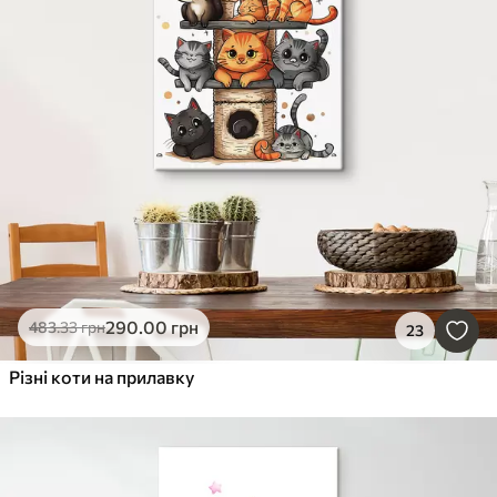
290
.00
грн
483
.33
грн
23
Різні коти на прилавку