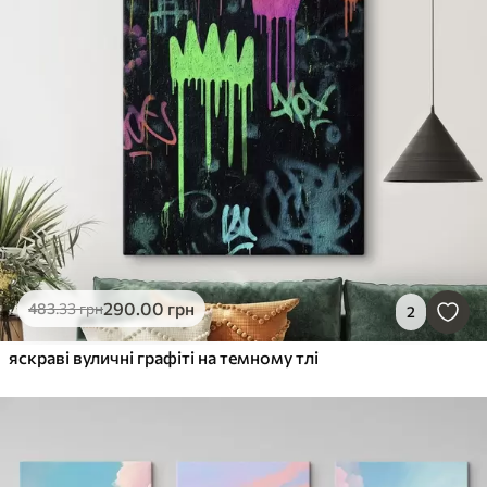
290
.00
грн
483
.33
грн
2
яскраві вуличні графіті на темному тлі