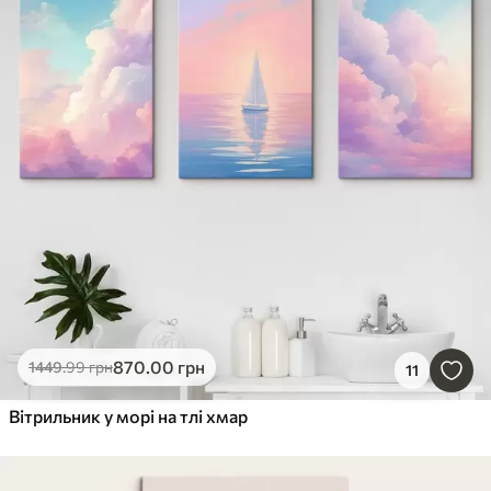
870
.00
грн
1449
.99
грн
11
Вітрильник у морі на тлі хмар