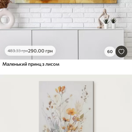
290
.00
грн
483
.33
грн
60
Маленький принц з лисом