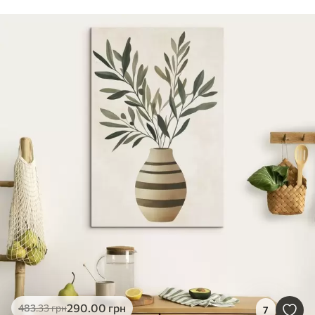
290
.00
грн
483
.33
грн
7