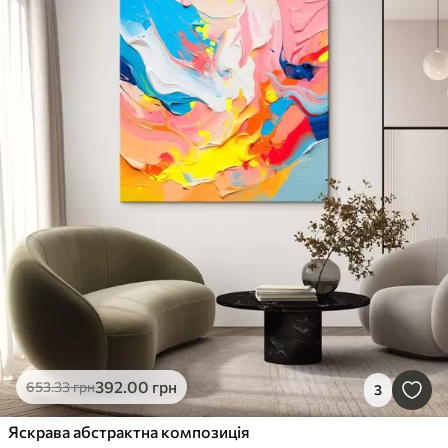
392
.00
грн
653
.33
грн
3
Яскрава абстрактна композиція