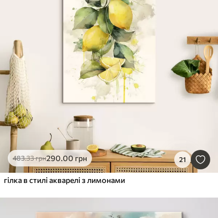
290
.00
грн
483
.33
грн
21
гілка в стилі акварелі з лимонами