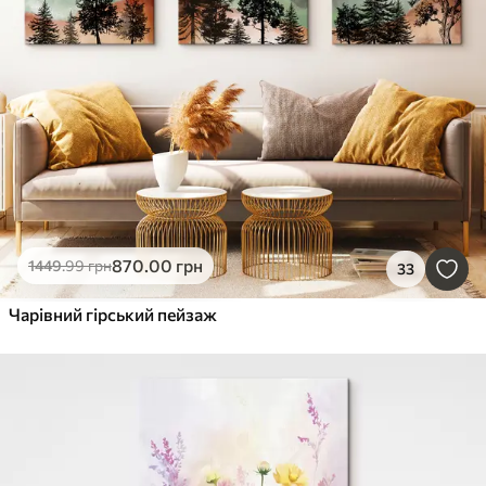
870
.00
грн
1449
.99
грн
33
Чарівний гірський пейзаж