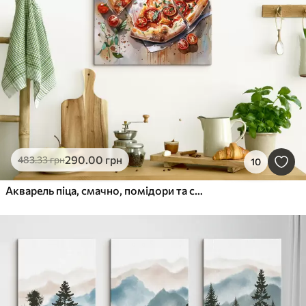
290
.00
грн
483
.33
грн
10
Акварель піца, смачно, помідори та сир, мистецтво їжі, дерев'яний стіл