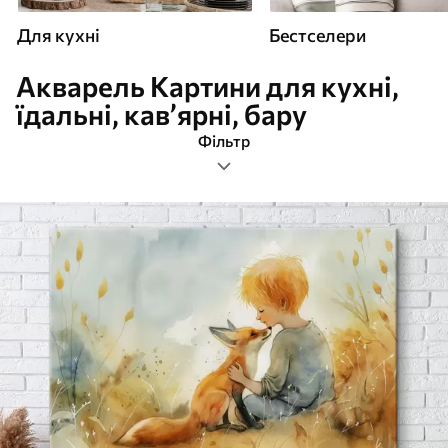
Для кухні
Бестселери
Акварель Картини для кухні,
їдальні, кав’ярні, бару
Фільтр
акварель
Формат зображення
Картини Для кухні
Найпопулярніші
Очистити фільтр