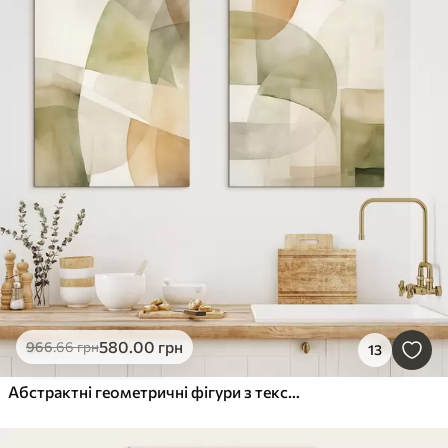
580
.00
грн
966
.66
грн
13
Абстрактні геометричні фігури з текстурою акварелі в відтінках зеленого, коричневого та бежевого кольорів