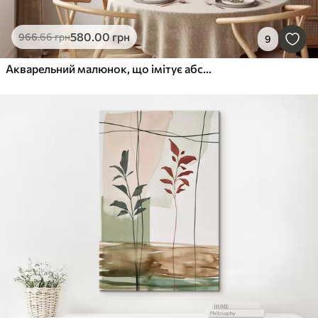
580
.00
грн
966
.66
грн
9
Акварельний малюнок, що імітує абстрактний ліс з високими деревами та зеленим листям, м'які приглушені кольори