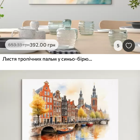
392
.00
грн
653
.33
грн
5
Листя тропічних пальм у синьо-бірюзовій гамі на тлі теплих акварельних плям