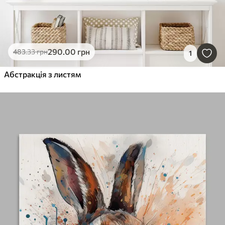
290
.00
грн
483
.33
грн
1
Абстракція з листям