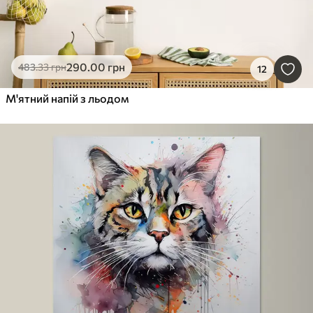
290
.00
грн
483
.33
грн
12
М'ятний напій з льодом