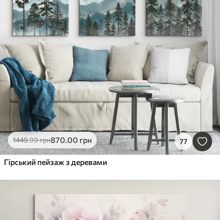
870
.00
грн
1449
.99
грн
77
Гірський пейзаж з деревами