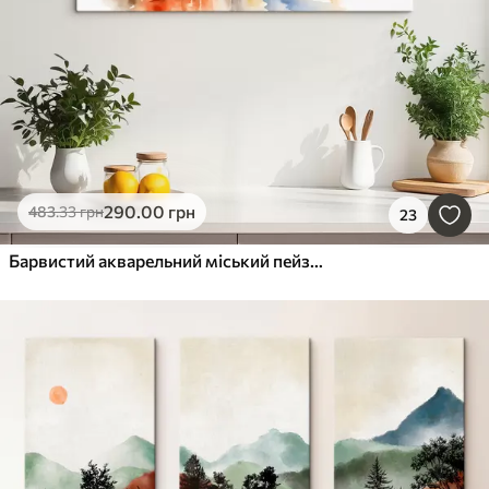
290
.00
грн
483
.33
грн
23
Барвистий акварельний міський пейзаж Амстердама з традиційними голландськими будинками на каналі та човнами на воді