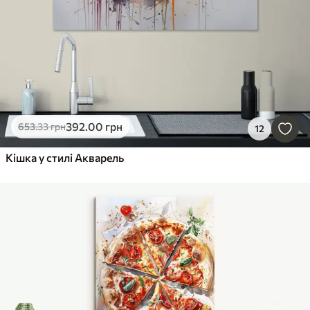
392
.00
грн
653
.33
грн
12
Кішка у стилі Акварель