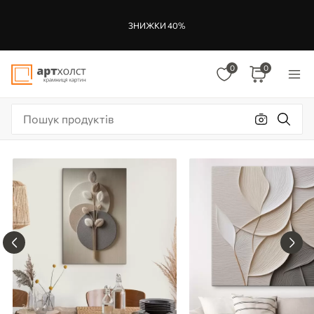
ЗНИЖКИ 40%
0
0