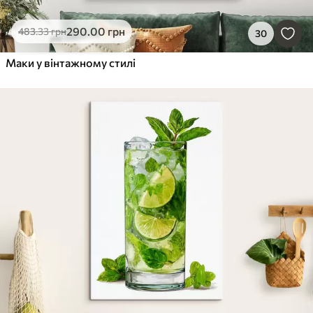
290
.00
грн
483
.33
грн
30
Маки у вінтажному стилі