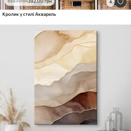
392
.00
грн
653
.33
грн
4
Кролик у стилі Акварель