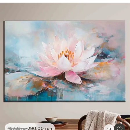
290
.00
грн
483
.33
грн
13