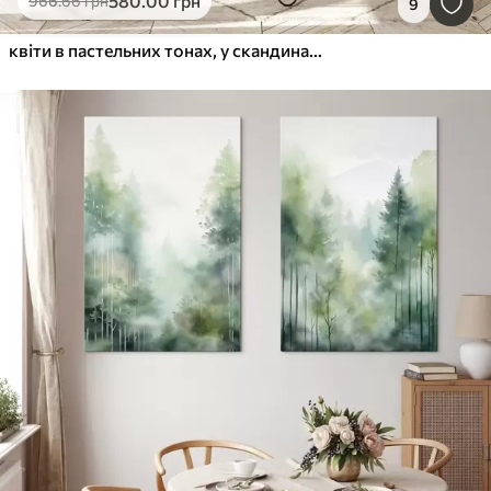
580
.00
грн
966
.66
грн
9
квіти в пастельних тонах, у скандинавському стилі