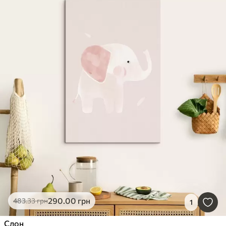
290
.00
грн
483
.33
грн
1
Слон