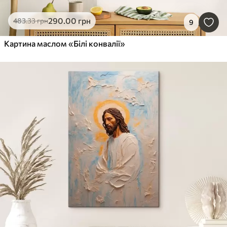
290
.00
грн
483
.33
грн
9
Картина маслом «Білі конвалії»