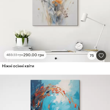
290
.00
грн
483
.33
грн
75
Ніжні осінні квіти