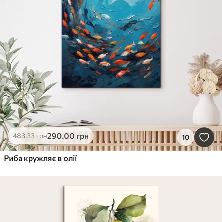
290
.00
грн
483
.33
грн
10
Риба кружляє в олії