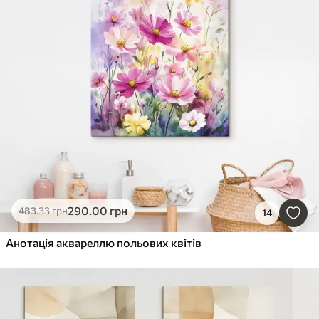
290
.00
грн
483
.33
грн
14
Анотація аквареллю польових квітів