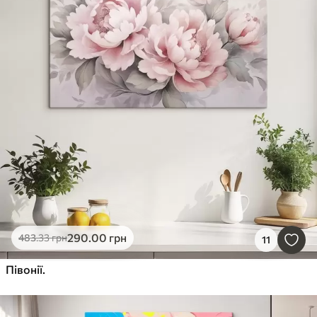
290
.00
грн
483
.33
грн
11
Півонії.