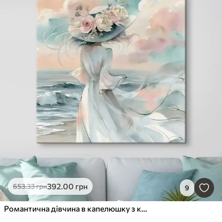
392
.00
грн
653
.33
грн
9
Романтична дівчина в капелюшку з квітковим візерунком на березі моря, у стилі акварелі