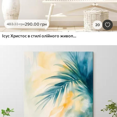
290
.00
грн
483
.33
грн
20
Ісус Христос в стилі олійного живопису