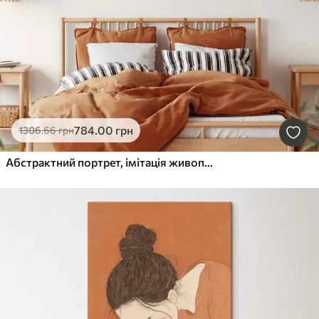
784
.00
грн
1306
.66
грн
Абстрактний портрет, імітація живопису