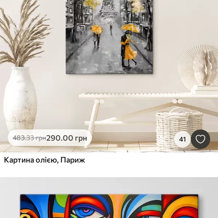
290
.00
грн
483
.33
грн
41
Картина олією, Париж