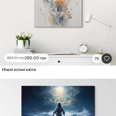
290
.00
грн
483
.33
грн
75
Ніжні осінні квіти