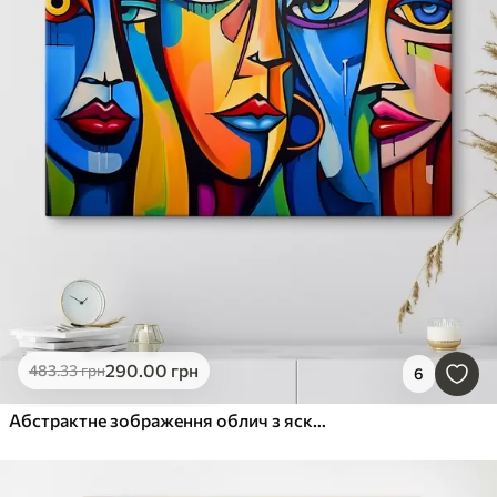
290
.00
грн
483
.33
грн
6
Абстрактне зображення облич з яскравими геометричними формами