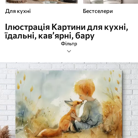
Для кухні
Бестселери
Ілюстрація Картини для кухні,
їдальні, кав’ярні, бару
Фільтр
ілюстрація
Формат зображення
Картини Для кухні
Найпопулярніші
Очистити фільтр