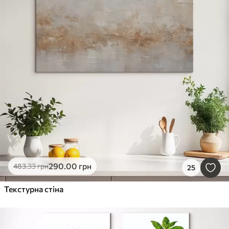
290
.00
грн
483
.33
грн
25
Текстурна стіна