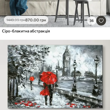
870
.00
грн
1449
.99
грн
36
Сіро-блакитна абстракція