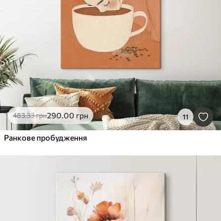
290
.00
грн
483
.33
грн
11
Ранкове пробудження