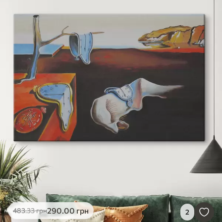
290
.00
грн
483
.33
грн
2