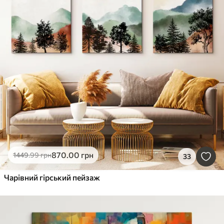
870
.00
грн
1449
.99
грн
33
Чарівний гірський пейзаж