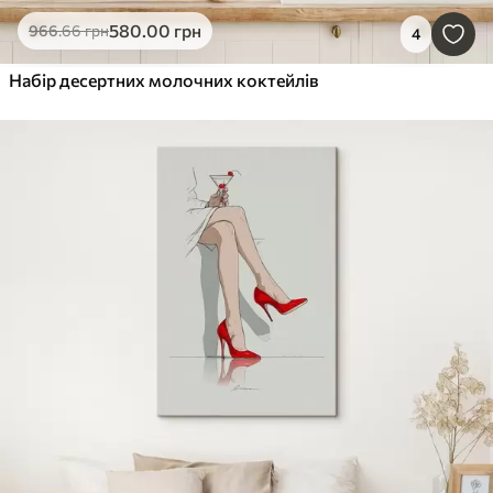
580
.00
грн
966
.66
грн
4
Набір десертних молочних коктейлів