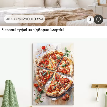
290
.00
грн
483
.33
грн
3
Червоні туфлі на підборах і мартіні