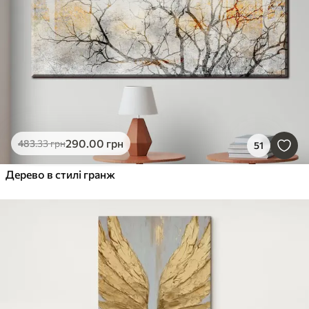
290
.00
грн
483
.33
грн
51
Дерево в стилі гранж