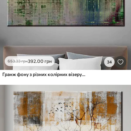
392
.00
грн
653
.33
грн
34
Гранж фону з різних колірних візерунків