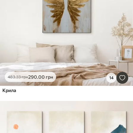
290
.00
грн
483
.33
грн
14
Крила