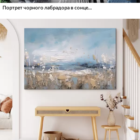
Портрет чорного лабрадора в сонцезахисних окулярах і тримає пінту пива, дивлячись прямо в камеру