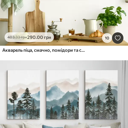
290
.00
грн
483
.33
грн
10
Акварель піца, смачно, помідори та сир, мистецтво їжі, дерев'яний стіл