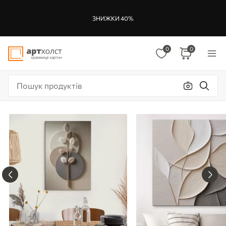
ЗНИЖКИ 40%
0
0