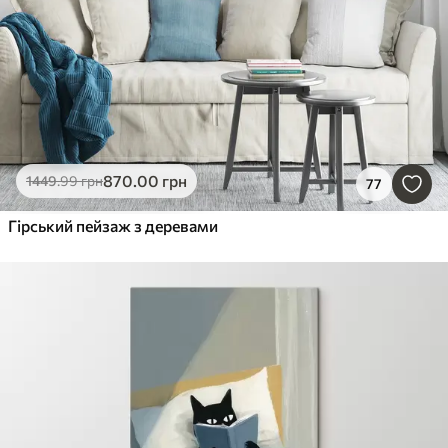
870
.00
грн
1449
.99
грн
77
Гірський пейзаж з деревами