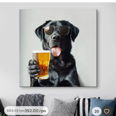
392
.00
грн
653
.33
грн
20