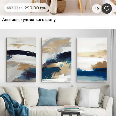
290
.00
грн
483
.33
грн
49
Анотація художнього фону