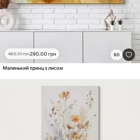
290
.00
грн
483
.33
грн
60
Маленький принц з лисом