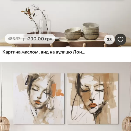
290
.00
грн
483
.33
грн
33
Картина маслом, вид на вулицю Лондона в чорно-білих тонах