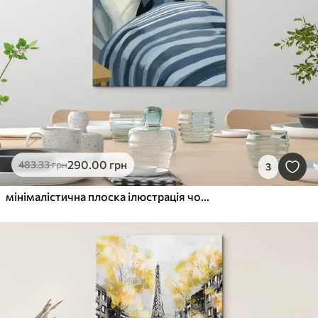
290
.00
грн
483
.33
грн
3
мінімалістична плоска ілюстрація чорної кішки, яка читає книгу в ліжку