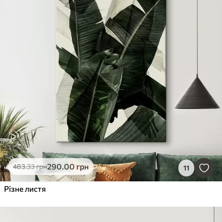
290
.00
грн
483
.33
грн
11
Різне листя