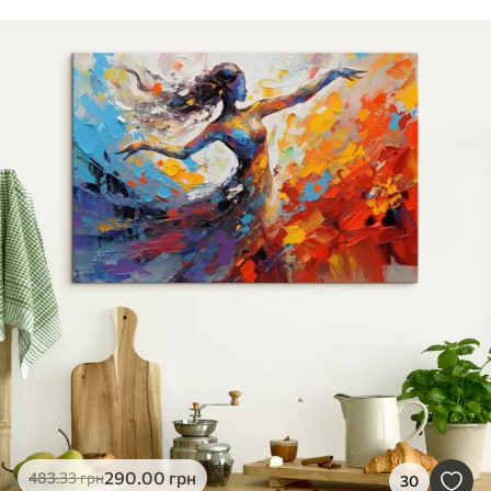
290
.00
грн
483
.33
грн
30