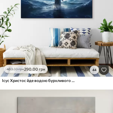
290
.00
грн
483
.33
грн
44
Ісус Христос йде водою бурхливого моря до човна