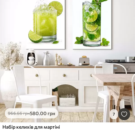
580
.00
грн
966
.66
грн
7
Набір келихів для мартіні