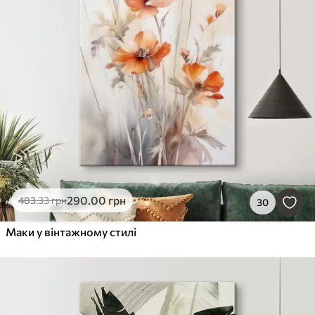
290
.00
грн
483
.33
грн
30
Маки у вінтажному стилі