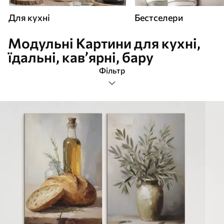
Для кухні
Бестселери
Модульні Картини для кухні,
їдальні, кав’ярні, бару
Фільтр
модульні
Формат зображення
Картини Для кухні
Найпопулярніші
Очистити фільтр