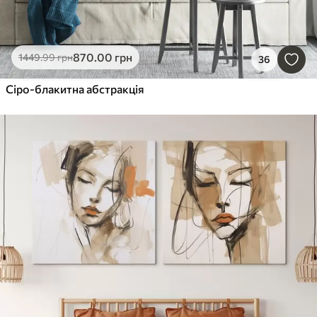
870
.00
грн
1449
.99
грн
36
Сіро-блакитна абстракція