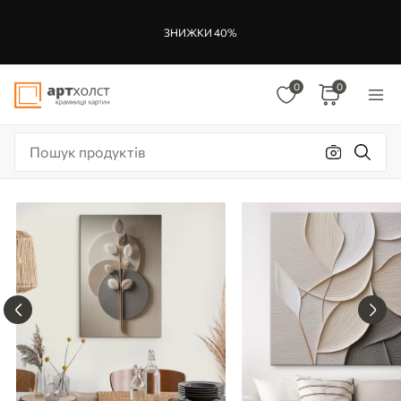
ЗНИЖКИ 40%
0
0