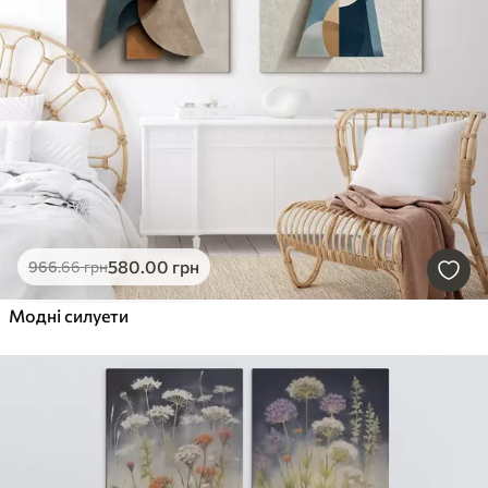
580
.00
грн
966
.66
грн
Модні силуети