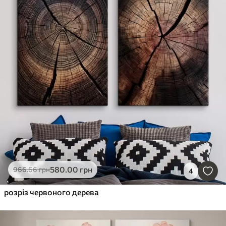
580
.00
грн
966
.66
грн
4
розріз червоного дерева