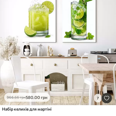
580
.00
грн
966
.66
грн
7
Набір келихів для мартіні