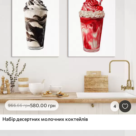
580
.00
грн
966
.66
грн
4
Набір десертних молочних коктейлів