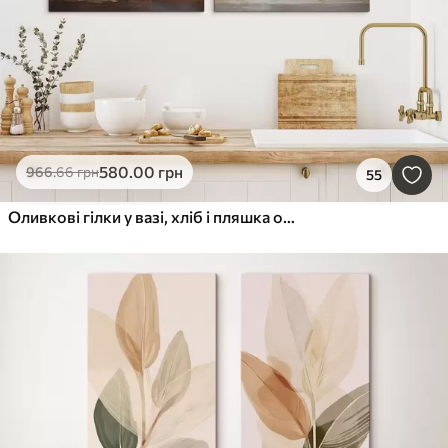
580
.00
грн
966
.66
грн
55
Оливкові гілки у вазі, хліб і пляшка олії, імітація картини