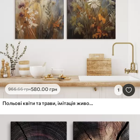
580
.00
грн
966
.66
грн
1
Польові квіти та трави, імітація живопису