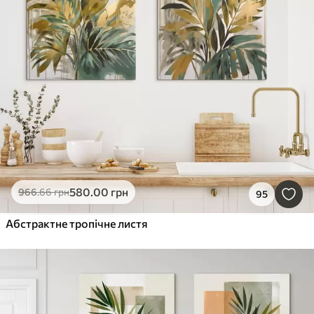
580
.00
грн
966
.66
грн
95
Абстрактне тропічне листя