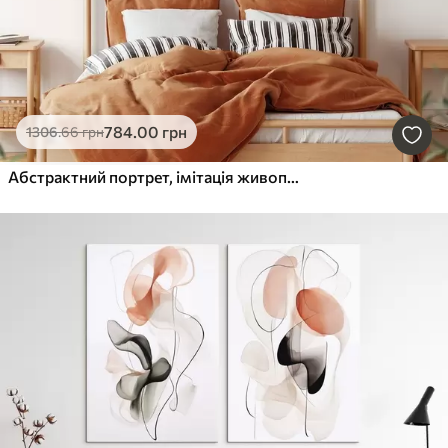
784
.00
грн
1306
.66
грн
Абстрактний портрет, імітація живопису