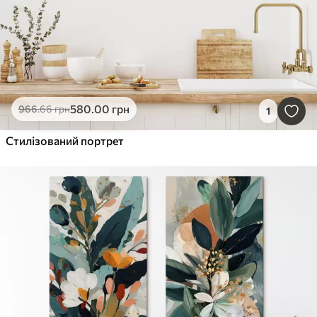
580
.00
грн
966
.66
грн
1
Стилізований портрет