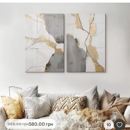
580
.00
грн
966
.66
грн
10