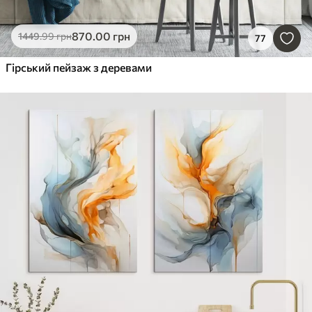
870
.00
грн
1449
.99
грн
77
Гірський пейзаж з деревами