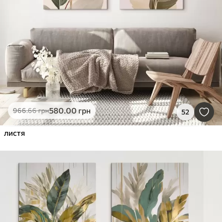
580
.00
грн
966
.66
грн
52
листя