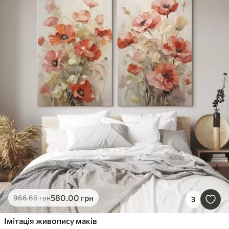
580
.00
грн
966
.66
грн
3
Імітація живопису маків