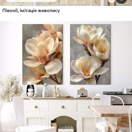
Півонії, імітація живопису