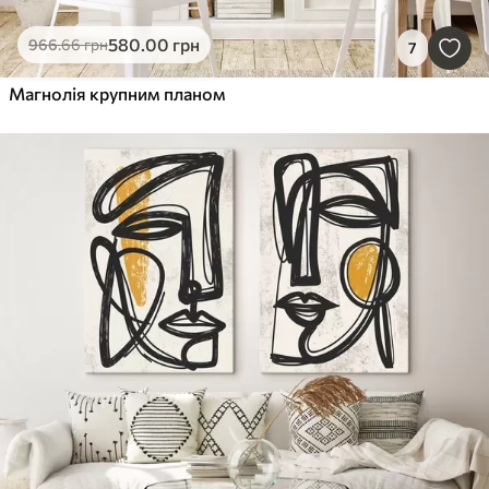
580
.00
грн
966
.66
грн
7
Магнолія крупним планом