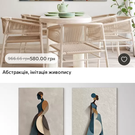
580
.00
грн
966
.66
грн
Абстракція, імітація живопису