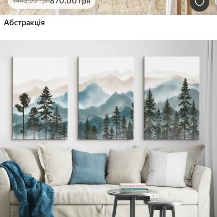
870
.00
грн
1449
.99
грн
Абстракція