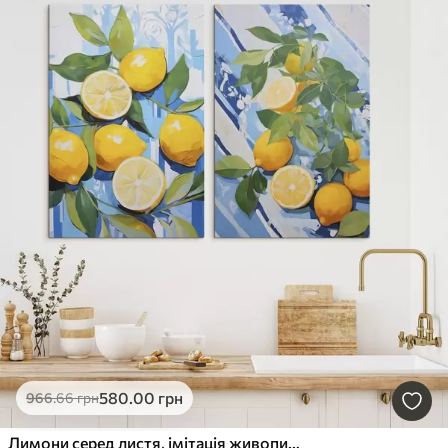
580
.00
грн
966
.66
грн
Лимони серед листя, імітація живопису