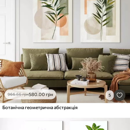
580
.00
грн
966
.66
грн
5
Ботанічна геометрична абстракція