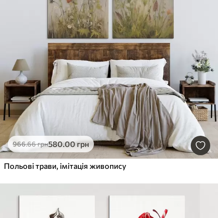
580
.00
грн
966
.66
грн
Польові трави, імітація живопису