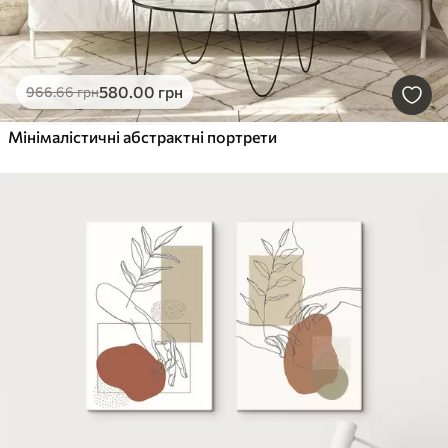
580
.00
грн
966
.66
грн
Мінімалістичні абстрактні портрети