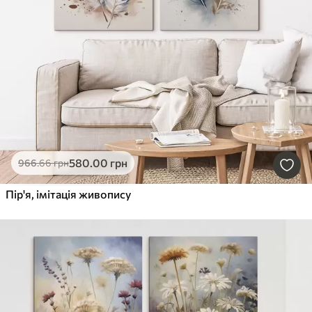
580
.00
грн
966
.66
грн
Пір'я, імітація живопису