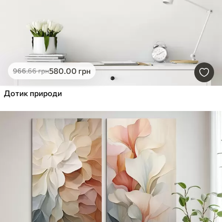
580
.00
грн
966
.66
грн
Дотик природи