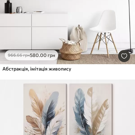
580
.00
грн
966
.66
грн
Абстракція, імітація живопису