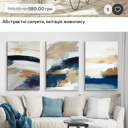
580
.00
грн
966
.66
грн
5
Абстрактні силуети, імітація живопису