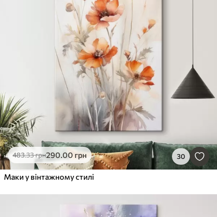
290
.00
грн
483
.33
грн
30
Маки у вінтажному стилі