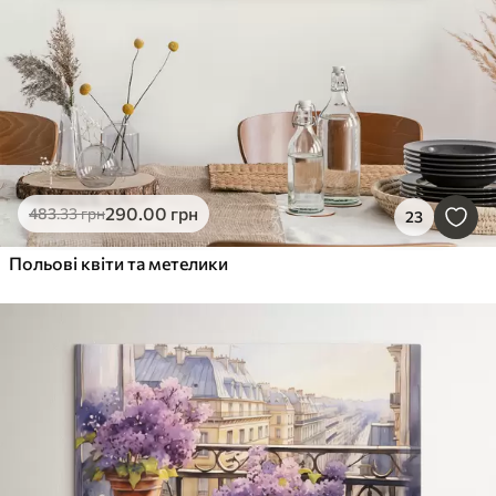
290
.00
грн
483
.33
грн
23
Польові квіти та метелики