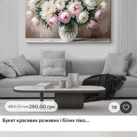
290
.00
грн
483
.33
грн
78
Букет красивих рожевих і білих півоній у скляній вазі, розташованих на дерев'яній поверхні