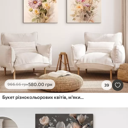
580
.00
грн
966
.66
грн
39
Букет різнокольорових квітів, м'який акварельний стиль, на світлому тлі, ботанічна ілюстрація