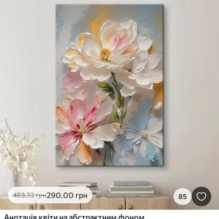
290
.00
грн
483
.33
грн
85
Анотація квіти на абстрактним фоном