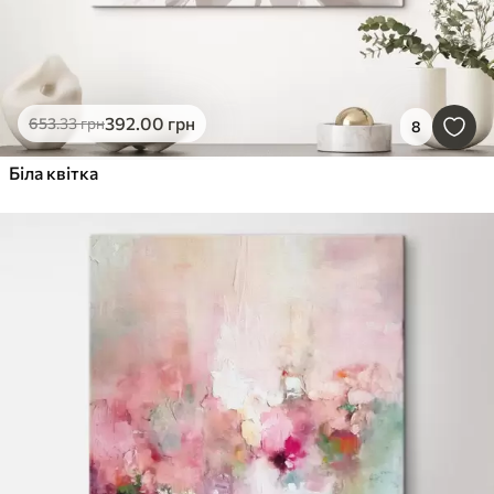
392
.00
грн
653
.33
грн
8
Біла квітка