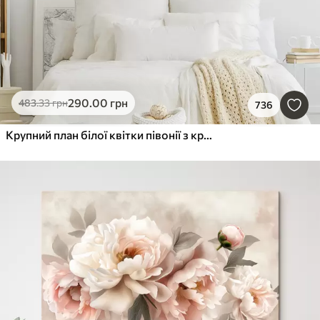
290
.00
грн
483
.33
грн
736
Крупний план білої квітки півонії з крапельками води на пелюстках на розмитому фоні