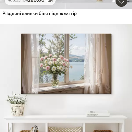
Різдвяні ялинки біля підніжжя гір