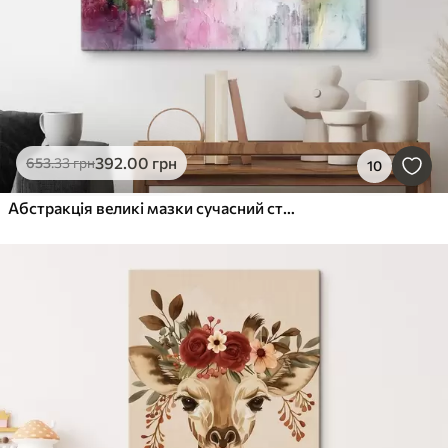
392
.00
грн
653
.33
грн
10
Абстракція великі мазки сучасний стиль