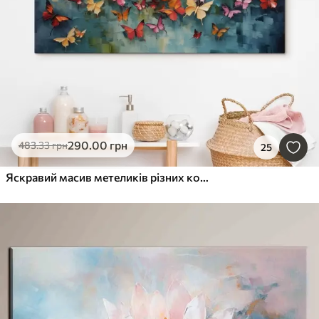
290
.00
грн
483
.33
грн
25
Яскравий масив метеликів різних кольорів, що імітує олійний живопис