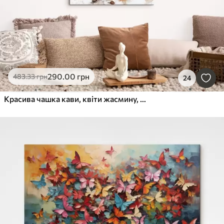
290
.00
грн
483
.33
грн
24
Красива чашка кави, квіти жасмину, макаруни, м'які акварельні кольори