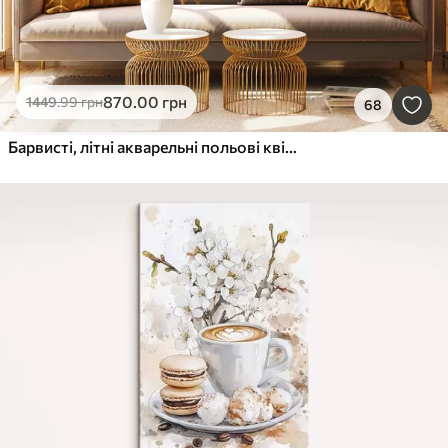
870
.00
грн
1449
.99
грн
68
Барвисті, літні акварельні польові квіти