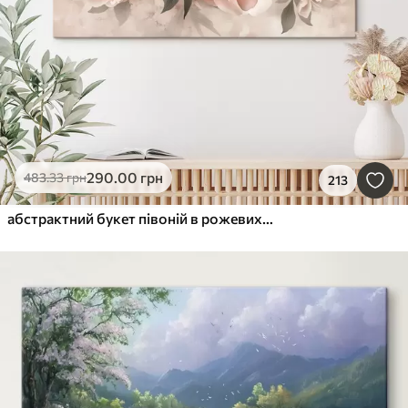
290
.00
грн
483
.33
грн
213
абстрактний букет півоній в рожевих тонах