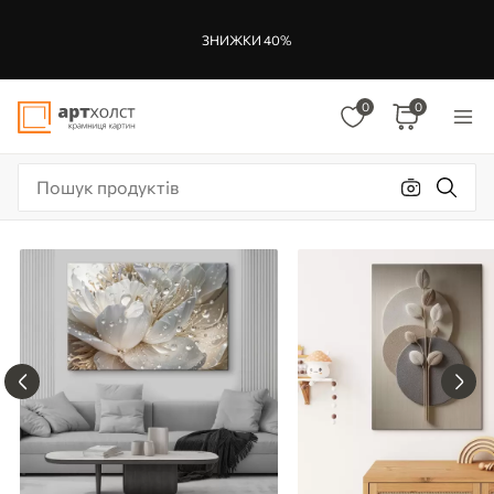
ЗНИЖКИ 40%
0
0