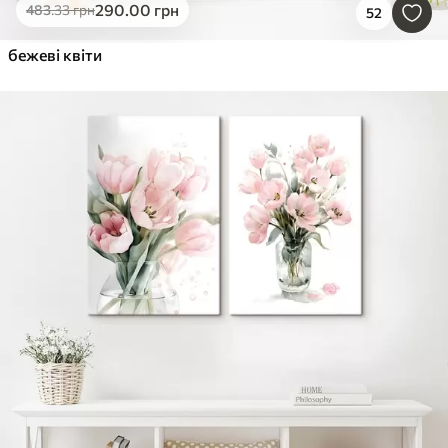
290
.00
грн
483
.33
грн
52
бежеві квіти