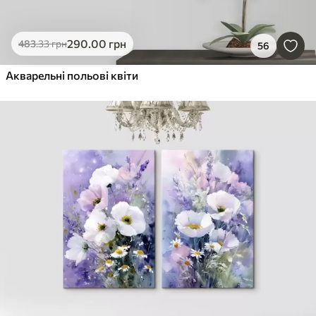
290
.00
грн
483
.33
грн
56
Акварельні польові квіти