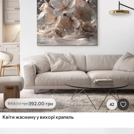
392
.00
грн
653
.33
грн
42
Квіти жасмину у вихорі крапель