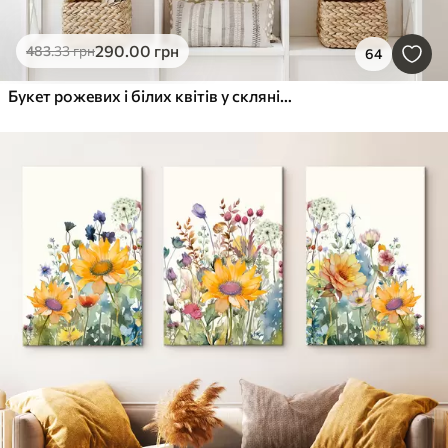
290
.00
грн
483
.33
грн
64
Букет рожевих і білих квітів у скляній вазі на підвіконні з мальовничим озером і горами