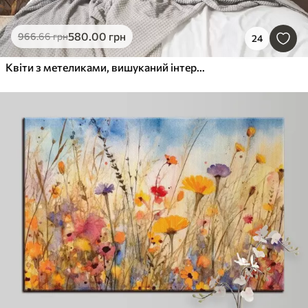
580
.00
грн
966
.66
грн
24
Квіти з метеликами, вишуканий інтер'єр