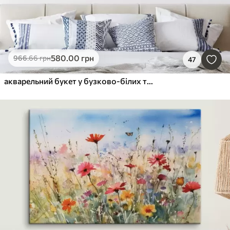
580
.00
грн
966
.66
грн
47
акварельний букет у бузково-білих тонах