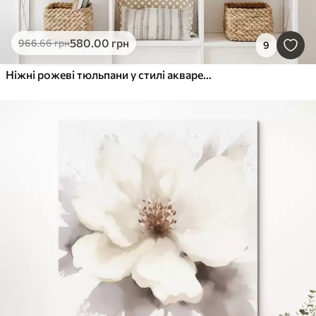
580
.00
грн
966
.66
грн
9
Ніжні рожеві тюльпани у стилі акварелі