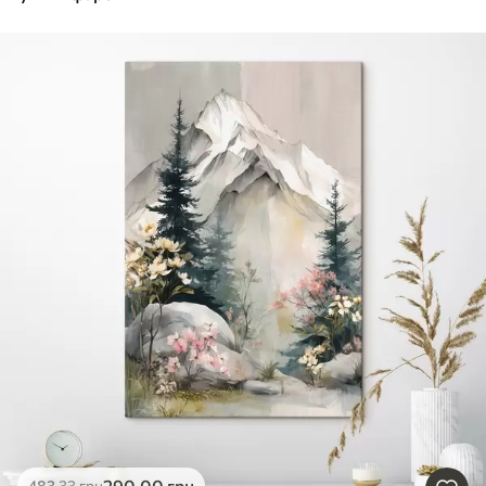
290
.00
грн
483
.33
грн