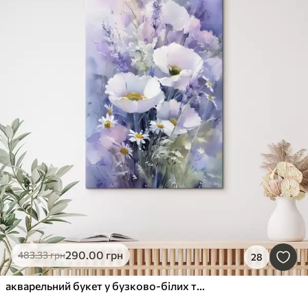
290
.00
грн
483
.33
грн
28
акварельний букет у бузково-білих тонах