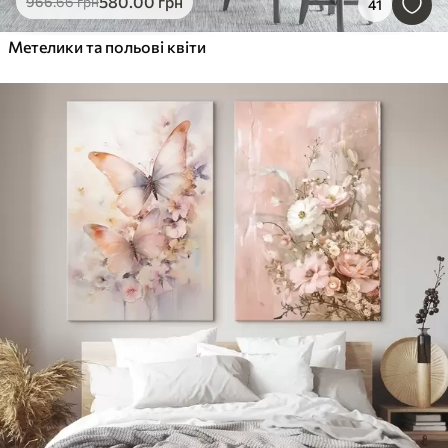
580
.00
грн
966
.66
грн
41
Метелики та польові квіти