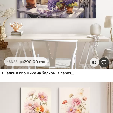
290
.00
грн
483
.33
грн
95
Фіалки в горщику на балконі в паризькій акварелі