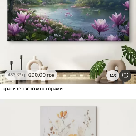
290
.00
грн
483
.33
грн
143
красиве озеро між горами