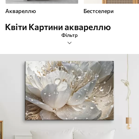
Аквареллю
Бестселери
Квіти Картини аквареллю
Фільтр
квіти
Формат зображення
Картини Аквареллю
Найпопулярніші
Очистити фільтр