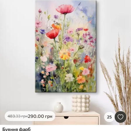
290
.00
грн
483
.33
грн
25
Буяння фарб