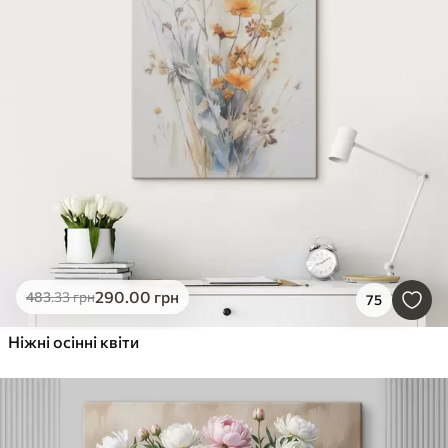
290
.00
грн
483
.33
грн
75
Ніжні осінні квіти