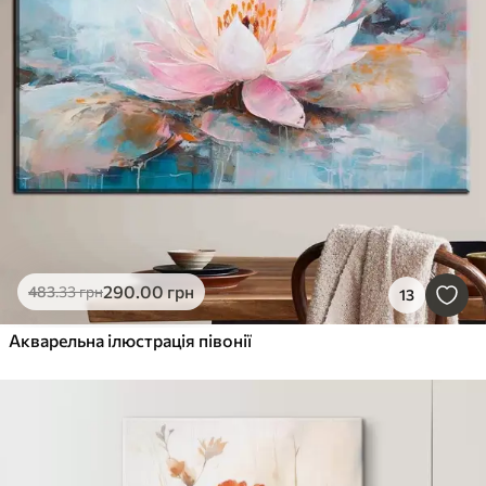
290
.00
грн
483
.33
грн
13
Акварельна ілюстрація півонії