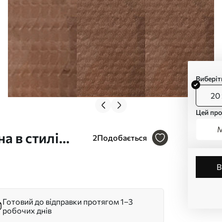
Виберіт
20 
Цей про
М
а в стилі
2
Подобається
Готовий до відправки протягом 1–3
робочих днів