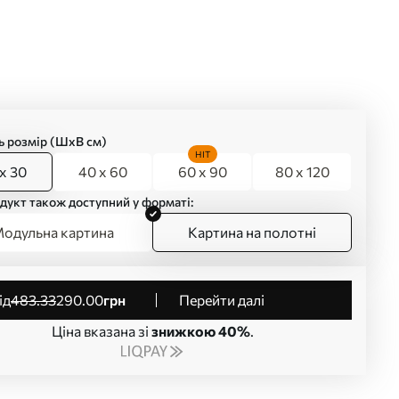
ь розмір (ШхВ см)
HIT
x 30
40 x 60
60 x 90
80 x 120
дукт також доступний у форматі:
одульна картина
Картина на полотні
від
483
.33
290
.00
грн
Перейти далі
Ціна вказана зі
знижкою 40%
.