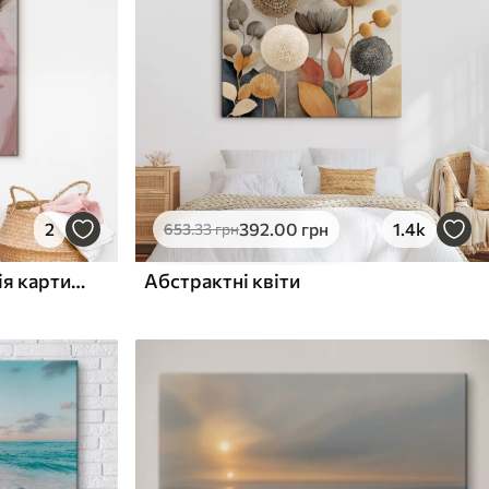
2
392
.00
грн
1.4k
653
.33
грн
Жінка в капелюсі: імітація картини
Абстрактні квіти