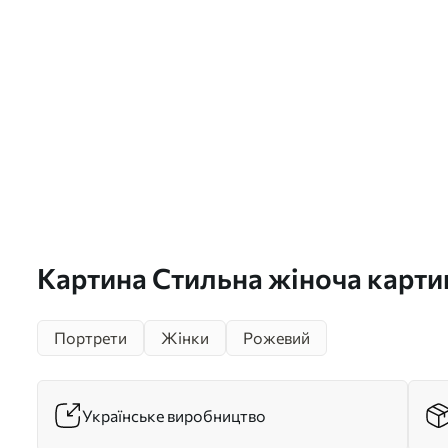
Картина Стильна жіноча картин
імітації Арт. s49509
Портрети
Жінки
Рожевий
Українське виробництво