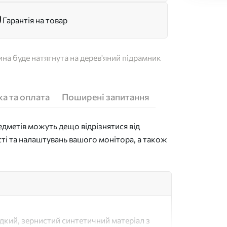
Гарантія на товар
на буде натягнута на дерев'яний підрамник
а та оплата
Поширені запитання
дметів можуть дещо відрізнятися від
сті та налаштувань вашого монітора, а також
адкий, зернистий синтетичний матеріал з