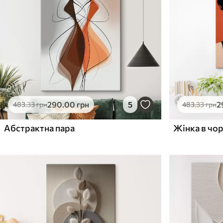
Поверхня з текстурою
Поверхня з текстуро
✗
✓
полотна
полотна
✗
✗
Екологічний матеріал
Екологічний матеріа
290
.00
грн
5
2
483
.33
грн
483
.33
грн
Абстрактна пара
Жінка в чо