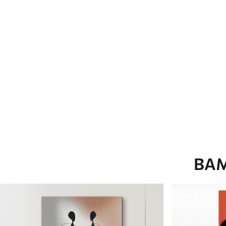
глянцевою поверхнею.
Штучний Холст
- матовий
Еко-Холст
- високоякісне
Автор
ART-HOLST
Номер артикулу
s49509
Додатково
Можна додати лакове пок
Доступні матеріали
ВА
Стандарт
Преміум
Від
290
.00
грн
Від
363
.00
грн
✓
✓
Яскраві, насичені кольори
Яскраві, насичені ко
✓
✓
Стійкість до вицвітання
Стійкість до вицвіта
✓
✓
Безпечне чорнило без запаху
Безпечне чорнило бе