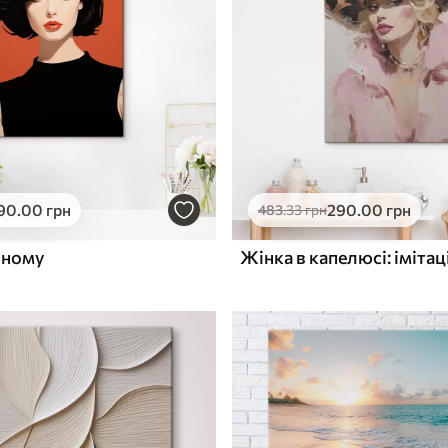
ю
Поверхня з текстурою
✓
полотна
✓
л
Екологічний матеріал
90
.00
грн
290
.00
грн
483
.33
грн
рному