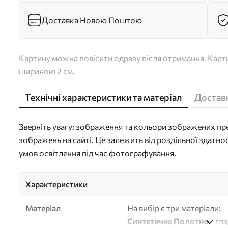
Доставка Новою Поштою
Картину можна повісити одразу після отримання. Карти
шириною 2 см.
Технічні характеристики та матеріал
Доставк
Зверніть увагу: зображення та кольори зображених пре
зображень на сайті. Це залежить від роздільної здатно
умов освітлення під час фотографування.
Характеристики
Матеріал
На вибір є три матеріали:
Синтетичне Полотно
- гл