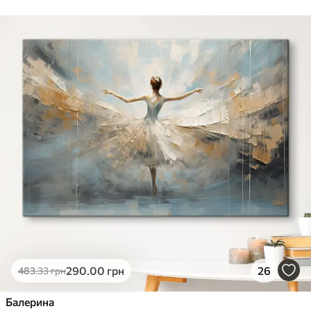
Стандарт
Від
290
.00
грн
✓
Яскраві, насичені кольори
✓
Стійкість до вицвітання
✓
Безпечне чорнило без запаху
✗
Поверхня з текстурою полотна
✗
Екологічний матеріал
Преміум
Від
363
.00
грн
✓
Яскраві, насичені кольори
✓
Стійкість до вицвітання
✓
Безпечне чорнило без запаху
✓
Поверхня з текстурою полотна
✗
Екологічний матеріал
290
.00
грн
26
483
.33
грн
Еко-Преміум
Балерина