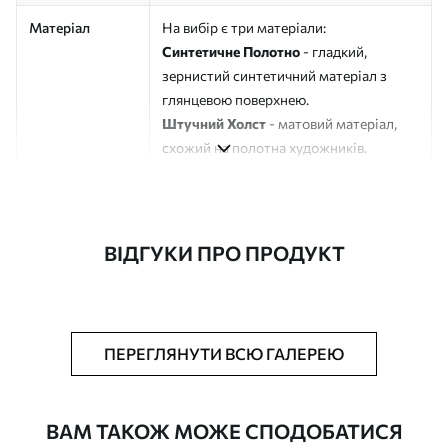
Матеріал
На вибір є три матеріали:
Синтетичне Полотно
- гладкий,
зернистий синтетичний матеріал з
глянцевою поверхнею.
Штучний Холст
- матовий матеріал,
схожий на полотна художників.
Еко-Холст
- високоякісне полотно зі
100% бавовни.
Автор
ART-HOLST
ВІДГУКИ ПРО ПРОДУКТ
Номер артикулу
s49434
Додатково
Можна додати лакове покриття.
ПЕРЕГЛЯНУТИ ВСЮ ГАЛЕРЕЮ
Доступні матеріали
ВАМ ТАКОЖ МОЖЕ СПОДОБАТИСЯ