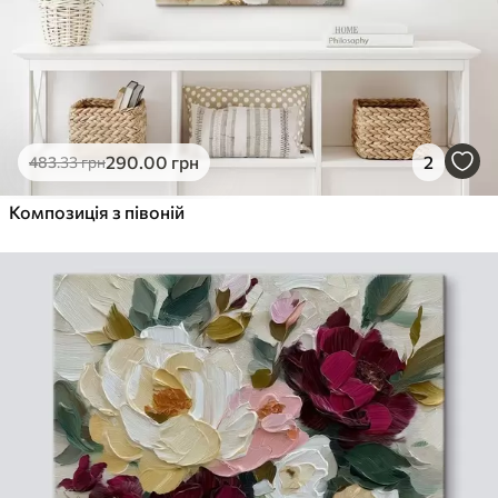
290
.00
грн
2
483
.33
грн
Композиція з півоній