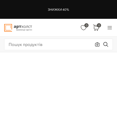
ЗНИЖКИ 40%
0
0