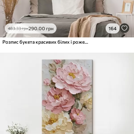
290
.00
грн
164
483
.33
грн
Розпис букета красивих білих і рожевих півоній у скляній вазі на дерев'яному столі