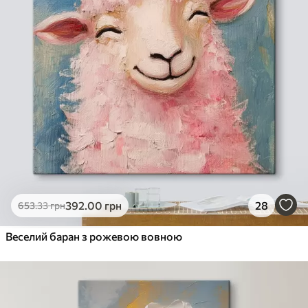
392
.00
грн
28
653
.33
грн
Веселий баран з рожевою вовною