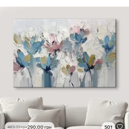
Від
455
.00
грн
✓
Яскраві, насичені кольори
✓
Стійкість до вицвітання
✓
Безпечне чорнило без запаху
✓
Поверхня з текстурою полотна
✓
Екологічний матеріал
290
.00
грн
501
483
.33
грн