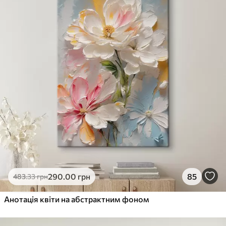
290
.00
грн
85
483
.33
грн
Анотація квіти на абстрактним фоном