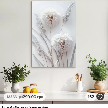
290
.00
грн
162
483
.33
грн
Кульбаби на світлому фоні