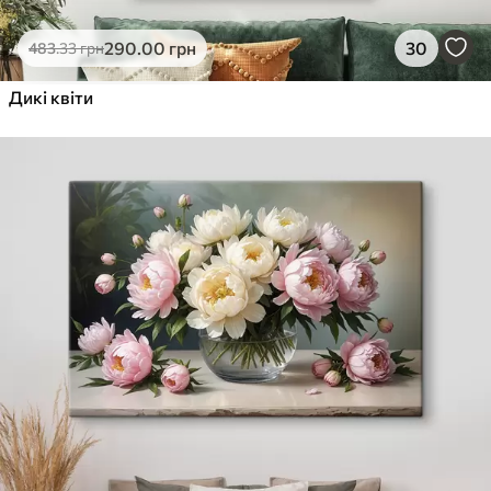
290
.00
грн
30
483
.33
грн
Дикі квіти