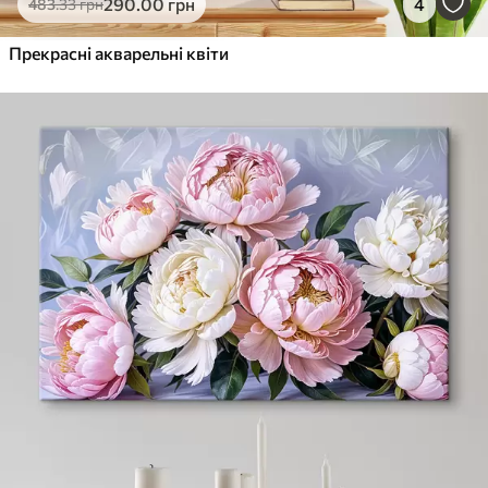
290
.00
грн
4
483
.33
грн
Прекрасні акварельні квіти