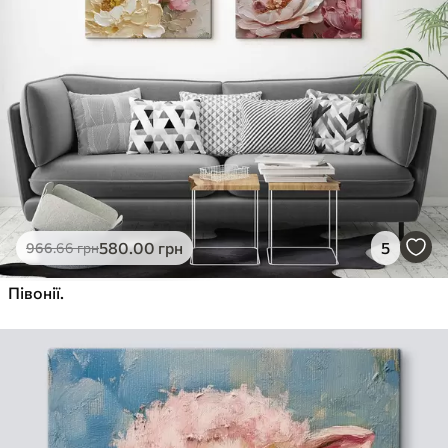
580
.00
грн
5
966
.66
грн
Півонії.