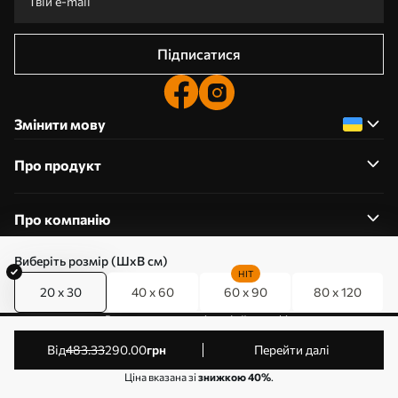
Підписатися
Змінити мову
Про продукт
Про компанію
Виберіть розмір (ШхВ см)
HIT
20 x 30
40 x 60
60 x 90
80 x 120
0800357223
Редагування дозволів на файли cookie
© 2011-2026 Art-holst. Усі права захищені. Власник:
від
483
.33
290
.00
грн
Перейти далі
ТОВ “КЛЄВЄР”. Код ЄДРПОУ: 31780602.
Ціна вказана зі
знижкою 40%
.