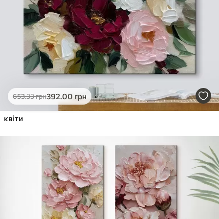
392
.00
грн
653
.33
грн
квіти