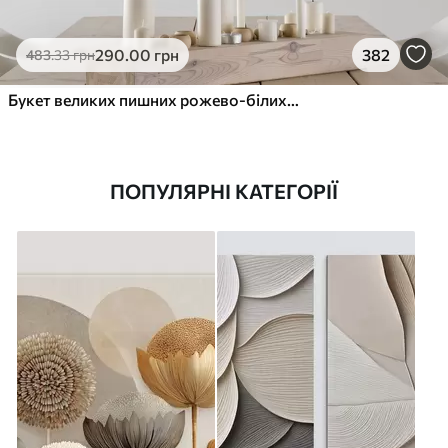
290
.00
грн
382
483
.33
грн
Букет великих пишних рожево-білих квітів півонії із зеленим листям на м’якому розмитому фоні
ПОПУЛЯРНІ КАТЕГОРІЇ