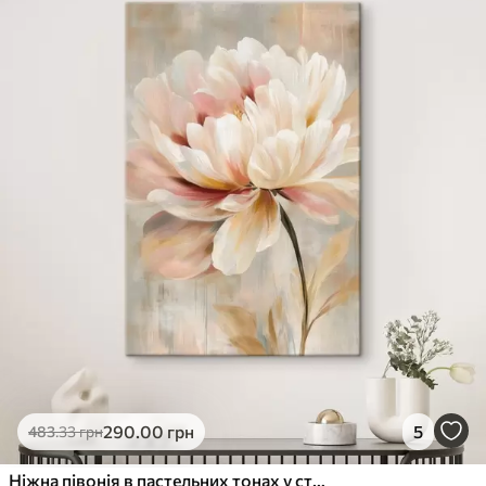
290
.00
грн
5
483
.33
грн
Ніжна півонія в пастельних тонах у стилі олійного живопису