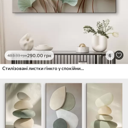
290
.00
грн
6
483
.33
грн
Стилізовані листки гінкго у спокійних тонах