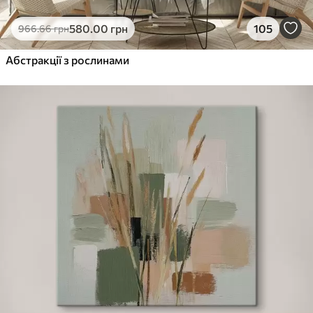
580
.00
грн
105
966
.66
грн
Абстракції з рослинами