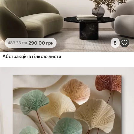
290
.00
грн
8
483
.33
грн
Абстракція з гілкою листя