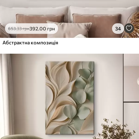
392
.00
грн
34
653
.33
грн
Абстрактна композиція