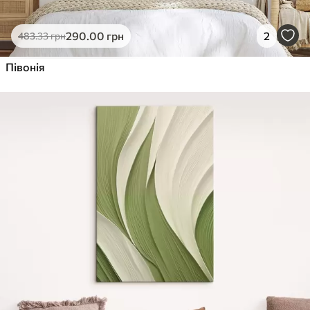
290
.00
грн
2
483
.33
грн
Півонія