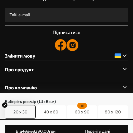
Підписатися
Змінити мову
Про продукт
Про компанію
Виберіть розмір (ШхВ см)
HIT
20 x 30
40 x 60
60 x 90
80 x 120
0800357223
Редагування дозволів на файли cookie
© 2011-2026 Art-holst. Усі права захищені. Власник:
від
483
.33
290
.00
грн
Перейти далі