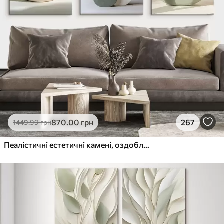
870
.00
грн
267
1449
.99
грн
Пеалістичні естетичні камені, оздоблення будинку, природне освітлення