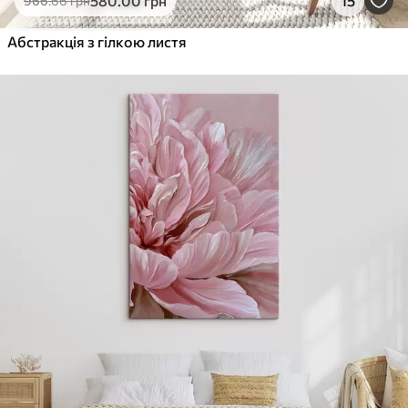
580
.00
грн
15
966
.66
грн
Абстракція з гілкою листя