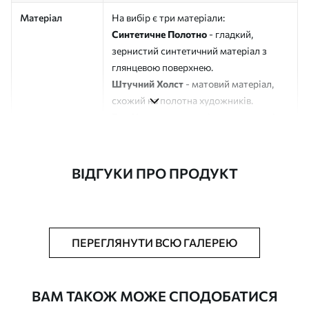
Матеріал
На вибір є три матеріали:
Синтетичне Полотно
- гладкий,
зернистий синтетичний матеріал з
глянцевою поверхнею.
Штучний Холст
- матовий матеріал,
схожий на полотна художників.
Еко-Холст
- високоякісне полотно зі
100% бавовни.
Автор
ART-HOLST
ВІДГУКИ ПРО ПРОДУКТ
Номер артикулу
s49349
Додатково
Можна додати лакове покриття.
ПЕРЕГЛЯНУТИ ВСЮ ГАЛЕРЕЮ
Доступні матеріали
ВАМ ТАКОЖ МОЖЕ СПОДОБАТИСЯ