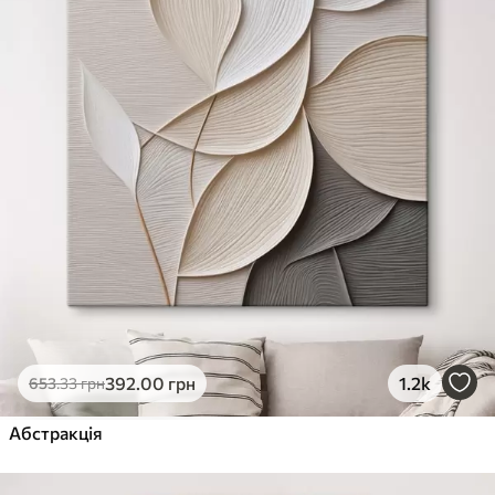
392
.00
грн
1.2k
653
.33
грн
Абстракція