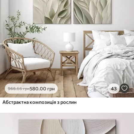
580
.00
грн
43
966
.66
грн
Абстрактна композиція з рослин