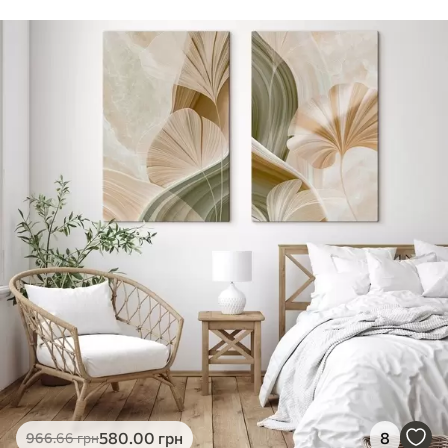
Стандарт
Від
290
.00
грн
✓
Яскраві, насичені кольори
✓
Стійкість до вицвітання
✓
Безпечне чорнило без запаху
✗
Поверхня з текстурою полотна
✗
Екологічний матеріал
Преміум
Від
363
.00
грн
✓
Яскраві, насичені кольори
✓
Стійкість до вицвітання
✓
Безпечне чорнило без запаху
✓
Поверхня з текстурою полотна
✗
Екологічний матеріал
Еко-Преміум
580
.00
грн
8
966
.66
грн