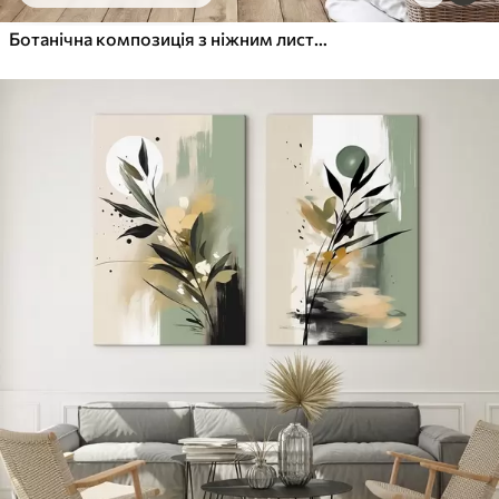
Від
455
.00
грн
✓
Яскраві, насичені кольори
Ботанічна композиція з ніжним листям
✓
Стійкість до вицвітання
✓
Безпечне чорнило без запаху
✓
Поверхня з текстурою полотна
✓
Екологічний матеріал