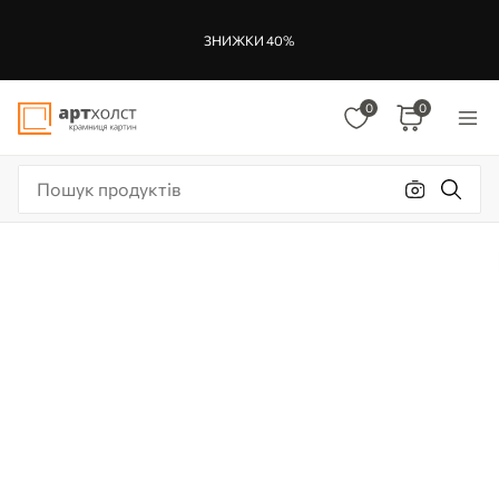
ЗНИЖКИ 40%
0
0