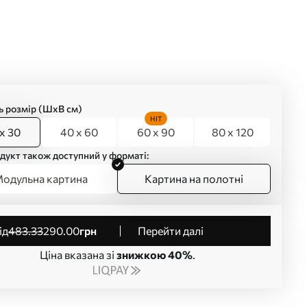
ь розмір (ШхВ см)
HIT
x 30
40 x 60
60 x 90
80 x 120
дукт також доступний у форматі:
одульна картина
Картина на полотні
від
483
.33
290
.00
грн
Перейти далі
Ціна вказана зі
знижкою 40%
.