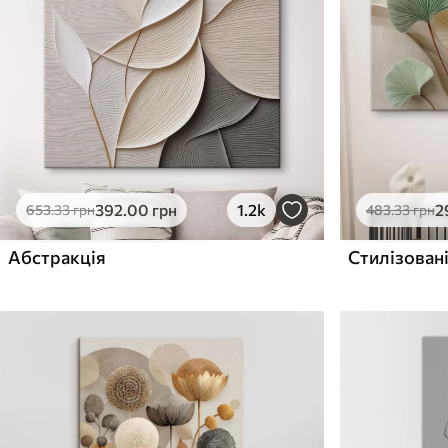
Поверхня з текстурою
Поверхня з текстуро
✗
✓
полотна
полотна
✗
✗
Екологічний матеріал
Екологічний матеріа
392
.00
грн
1.2k
2
653
.33
грн
483
.33
грн
Абстракція