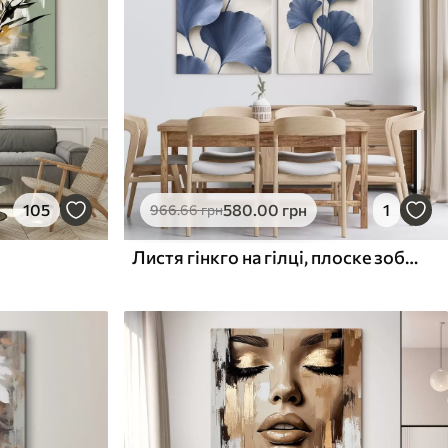
105
580
.00
грн
1
966
.66
грн
Листя гінкго на гілці, плоске зображення з імітацією ефекту об’ємності