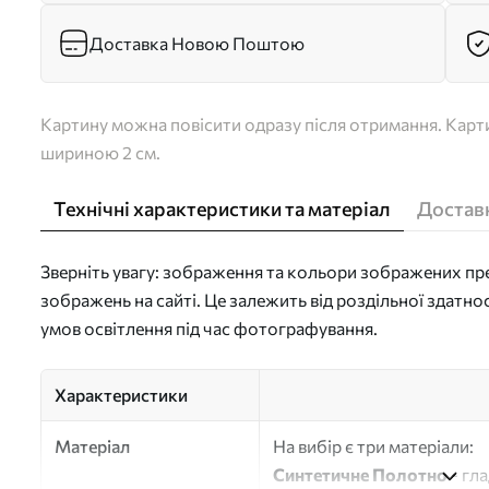
Доставка Новою Поштою
Картину можна повісити одразу після отримання. Карти
шириною 2 см.
Технічні характеристики та матеріал
Доставк
Зверніть увагу: зображення та кольори зображених пре
зображень на сайті. Це залежить від роздільної здатно
умов освітлення під час фотографування.
Характеристики
Матеріал
На вибір є три матеріали:
Синтетичне Полотно
- гл