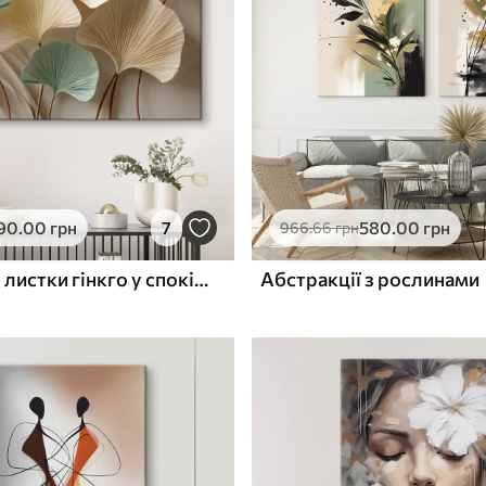
ю
Поверхня з текстурою
✓
полотна
✓
л
Екологічний матеріал
90
.00
грн
7
580
.00
грн
966
.66
грн
Стилізовані листки гінкго у спокійних тонах
Абстракції з рослинами