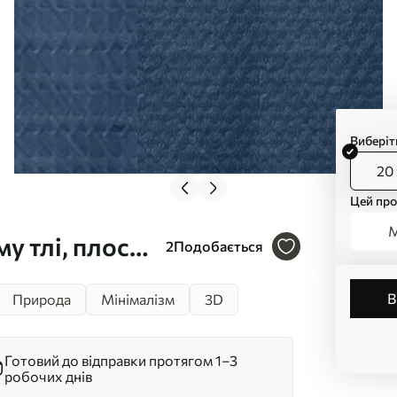
Виберіт
20 
Цей про
М
му тлі, плоске
2
Подобається
 об’ємності
Природа
Мінімалізм
3D
Готовий до відправки протягом 1–3
робочих днів