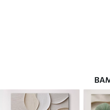
глянцевою поверхнею.
Штучний Холст
- матовий
Еко-Холст
- високоякісне
Автор
ART-HOLST
Номер артикулу
s49298
Додатково
Можна додати лакове пок
Доступні матеріали
ВА
Стандарт
Преміум
Від
290
.00
грн
Від
363
.00
грн
✓
✓
Яскраві, насичені кольори
Яскраві, насичені ко
✓
✓
Стійкість до вицвітання
Стійкість до вицвіта
✓
✓
Безпечне чорнило без запаху
Безпечне чорнило бе