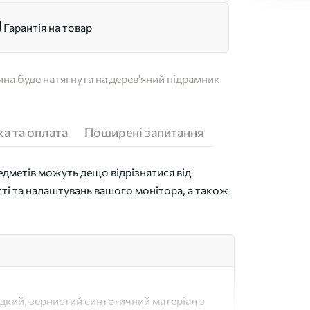
Гарантія на товар
на буде натягнута на дерев'яний підрамник
а та оплата
Поширені запитання
дметів можуть дещо відрізнятися від
сті та налаштувань вашого монітора, а також
адкий, зернистий синтетичний матеріал з