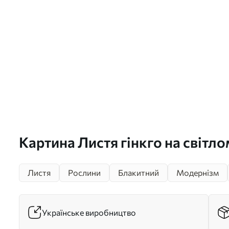
Картина Листя гінкго на світло
зображення з імітацією ефекту
Листя
Рослини
Блакитний
Модернізм
Арт. s49298
Українське виробництво