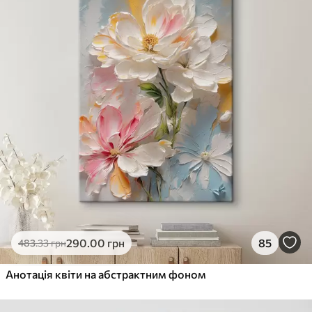
290
.00
грн
85
483
.33
грн
Анотація квіти на абстрактним фоном