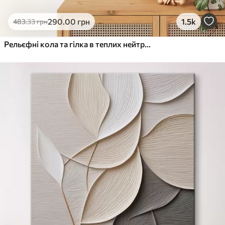
290
.00
грн
1.5k
483
.33
грн
Рельєфні кола та гілка в теплих нейтральних тонах