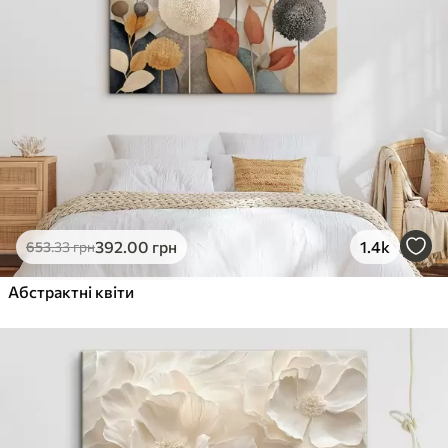
392
.00
грн
1.4k
653
.33
грн
Абстрактні квіти