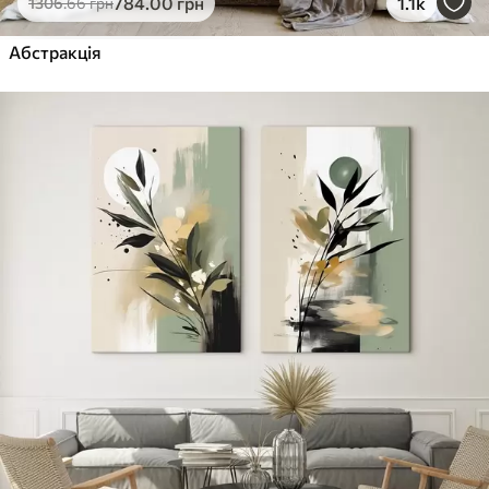
784
.00
грн
1.1k
1306
.66
грн
Абстракція