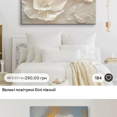
290
.00
грн
184
483
.33
грн
Великі повітряні білі півонії