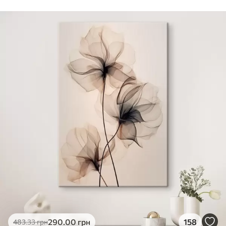
Стандарт
Від
290
.00
грн
✓
Яскраві, насичені кольори
✓
Стійкість до вицвітання
✓
Безпечне чорнило без запаху
✗
Поверхня з текстурою полотна
✗
Екологічний матеріал
Преміум
Від
363
.00
грн
✓
Яскраві, насичені кольори
✓
Стійкість до вицвітання
✓
Безпечне чорнило без запаху
✓
Поверхня з текстурою полотна
✗
Екологічний матеріал
Еко-Преміум
290
.00
грн
158
483
.33
грн