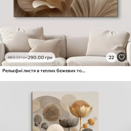
290
.00
грн
22
483
.33
грн
Рельєфні листя в теплих бежевих тонах