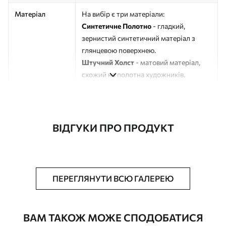
Матеріал
На вибір є три матеріали:
Синтетичне Полотно
- гладкий,
зернистий синтетичний матеріал з
глянцевою поверхнею.
Штучний Холст
- матовий матеріал,
схожий на полотна художників.
Еко-Холст
- високоякісне полотно зі
100% бавовни.
Автор
ART-HOLST
ВІДГУКИ ПРО ПРОДУКТ
Номер артикулу
s49208
Додатково
Можна додати лакове покриття.
ПЕРЕГЛЯНУТИ ВСЮ ГАЛЕРЕЮ
Доступні матеріали
ВАМ ТАКОЖ МОЖЕ СПОДОБАТИСЯ