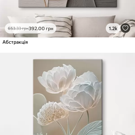
392
.00
грн
1.2k
653
.33
грн
Абстракція