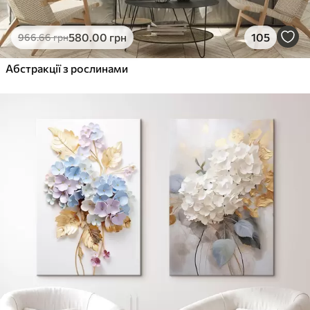
580
.00
грн
105
966
.66
грн
Абстракції з рослинами