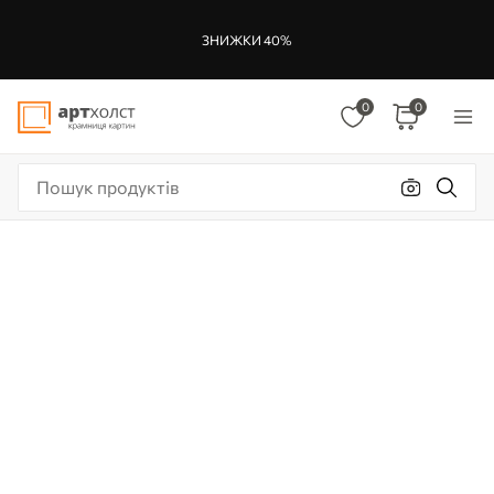
ЗНИЖКИ 40%
0
0