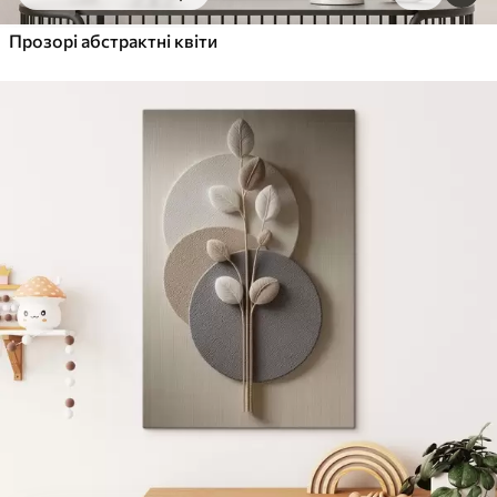
Від
455
.00
грн
✓
Прозорі абстрактні квіти
Яскраві, насичені кольори
✓
Стійкість до вицвітання
✓
Безпечне чорнило без запаху
✓
Поверхня з текстурою полотна
✓
Екологічний матеріал