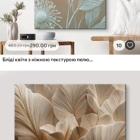
290
.00
грн
10
483
.33
грн
Бліді квіти з ніжною текстурою пелюсток