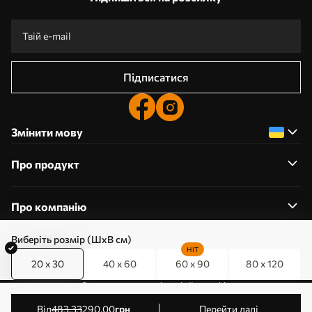
Підписатися
Змінити мову
Про продукт
Про компанію
Виберіть розмір (ШхВ см)
HIT
20 x 30
40 x 60
60 x 90
80 x 120
0800357223
Редагування дозволів на файли cookie
© 2011-2026 Art-holst. Усі права захищені. Власник:
від
483
.33
290
.00
грн
Перейти далі