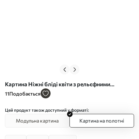
Картина Ніжні бліді квіти з рельєфними
пелюстками Арт. s49208
11
Подобається
Цей продукт також доступний у форматі:
Модульна картина
Картина на полотні