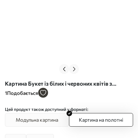
Картина Букет із білих і червоних квітів з
коричневими акцентами у вазі, виконаний у
1
Подобається
живописному стилі Арт. s49162
Цей продукт також доступний у форматі:
Модульна картина
Картина на полотні