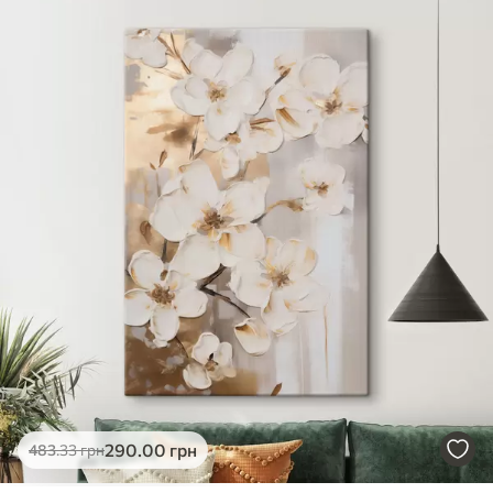
290
.00
грн
483
.33
грн