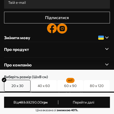
Підписатися
Змінити мову
Про продукт
Про компанію
Виберіть розмір (ШхВ см)
HIT
20 x 30
40 x 60
60 x 90
80 x 120
0800357223
Редагування дозволів на файли cookie
© 2011-2026 Art-holst. Усі права захищені. Власник:
від
483
.33
290
.00
грн
Перейти далі
ТОВ “КЛЄВЄР”. Код ЄДРПОУ: 31780602.
Ціна вказана зі
знижкою 40%
.