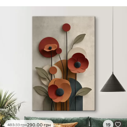
Стандарт
Від
290
.00
грн
✓
Яскраві, насичені кольори
✓
Стійкість до вицвітання
✓
Безпечне чорнило без запаху
✗
Поверхня з текстурою полотна
✗
Екологічний матеріал
Преміум
Від
363
.00
грн
✓
Яскраві, насичені кольори
✓
Стійкість до вицвітання
✓
Безпечне чорнило без запаху
✓
Поверхня з текстурою полотна
✗
Екологічний матеріал
Еко-Преміум
290
.00
грн
19
483
.33
грн