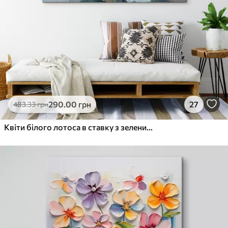
290
.00
грн
27
483
.33
грн
Квіти білого лотоса в ставку з зеленими ліліями в оточенні жовтих квітів і розмитим фоном