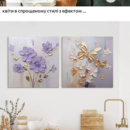
Від
455
.00
грн
✓
Яскраві, насичені кольори
квіти в спрощеному стилі з ефектом об'єму
✓
Стійкість до вицвітання
✓
Безпечне чорнило без запаху
✓
Поверхня з текстурою полотна
✓
Екологічний матеріал