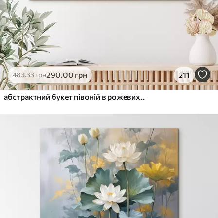
290
.00
грн
211
483
.33
грн
абстрактний букет півоній в рожевих тонах