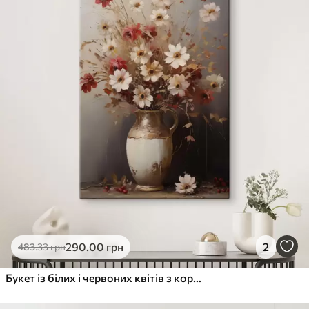
290
.00
грн
2
483
.33
грн
Букет із білих і червоних квітів з коричневими акцентами у вазі, виконаний у живописному стилі