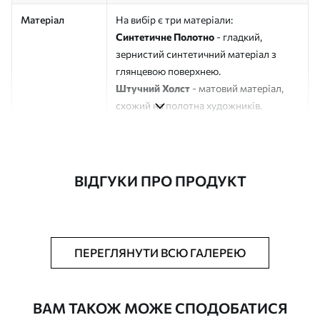
Матеріал
На вибір є три матеріали:
Синтетичне Полотно
- гладкий,
зернистий синтетичний матеріал з
глянцевою поверхнею.
Штучний Холст
- матовий матеріал,
схожий на полотна художників.
Еко-Холст
- високоякісне полотно зі
100% бавовни.
Автор
ART-HOLST
ВІДГУКИ ПРО ПРОДУКТ
Номер артикулу
s49162
Додатково
Можна додати лакове покриття.
ПЕРЕГЛЯНУТИ ВСЮ ГАЛЕРЕЮ
Доступні матеріали
ВАМ ТАКОЖ МОЖЕ СПОДОБАТИСЯ