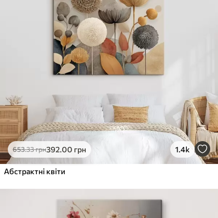
392
.00
грн
1.4k
653
.33
грн
Абстрактні квіти