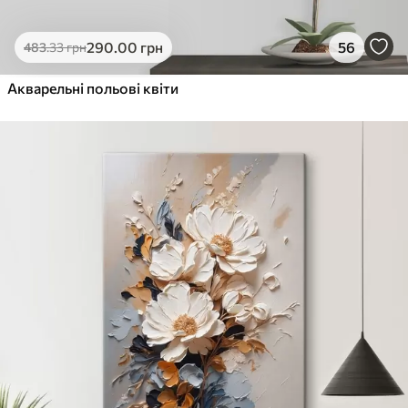
290
.00
грн
56
483
.33
грн
Акварельні польові квіти