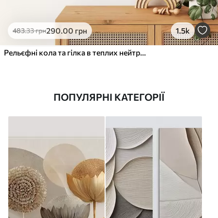
290
.00
грн
1.5k
483
.33
грн
Рельєфні кола та гілка в теплих нейтральних тонах
ПОПУЛЯРНІ КАТЕГОРІЇ