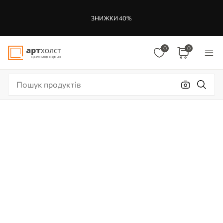
ЗНИЖКИ 40%
0
0