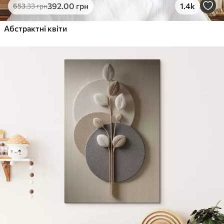
392
.00
грн
1.4k
653
.33
грн
Абстрактні квіти