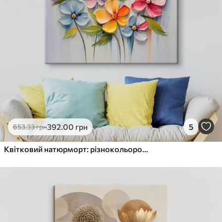
392
.00
грн
5
653
.33
грн
Квітковий натюрморт: різнокольорові квіти в техніці імпасто