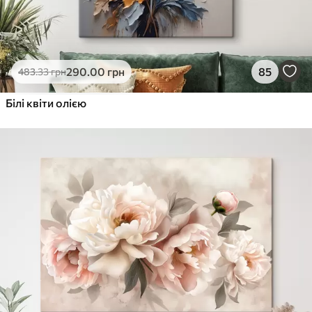
290
.00
грн
85
483
.33
грн
Білі квіти олією