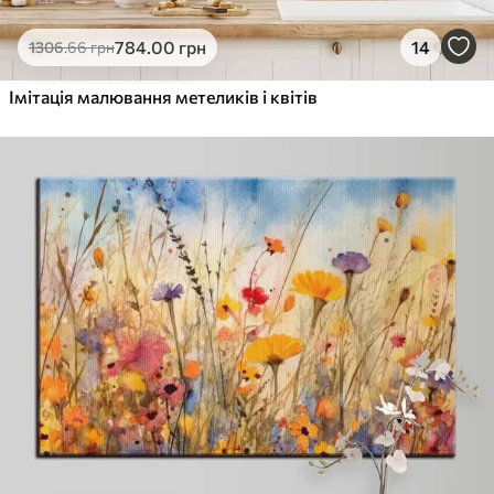
784
.00
грн
14
1306
.66
грн
Імітація малювання метеликів і квітів