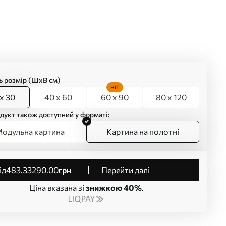
ь розмір (ШхВ см)
HIT
x 30
40 x 60
60 x 90
80 x 120
дукт також доступний у форматі:
одульна картина
Картина на полотні
від
483
.33
290
.00
грн
Перейти далі
Ціна вказана зі
знижкою 40%
.