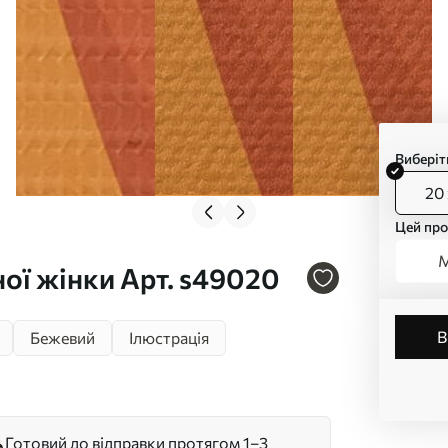
Виберіт
20 
Цей про
М
ої жінки Арт. s49020
Бежевий
Ілюстрація
Готовий до відправки протягом 1–3