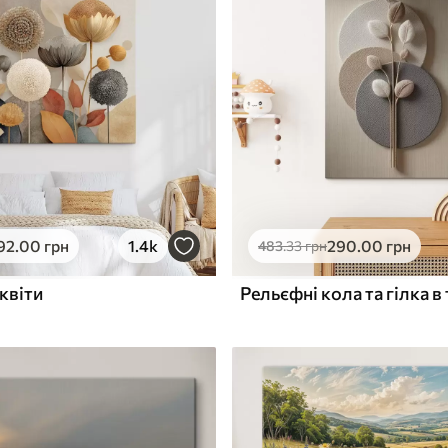
✓
з запаху
Безпечне чорнило без запаху
ю
Поверхня з текстурою
✓
полотна
✓
л
Екологічний матеріал
92
.00
грн
1.4k
290
.00
грн
483
.33
грн
квіти