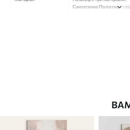
Синтетичне Полотно
- гл
глянцевою поверхнею.
Штучний Холст
- матовий
Еко-Холст
- високоякісне
Автор
ART-HOLST
Номер артикулу
s49020
Додатково
Можна додати лакове пок
Доступні матеріали
ВА
Стандарт
Преміум
Від
290
.00
грн
Від
363
.00
грн
✓
✓
Яскраві, насичені кольори
Яскраві, насичені ко
✓
✓
Стійкість до вицвітання
Стійкість до вицвіта