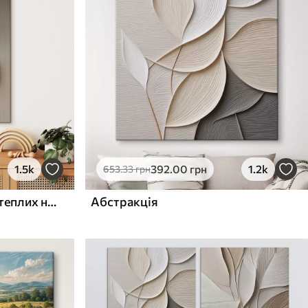
1.5k
392
.00
грн
1.2k
653
.33
грн
Рельєфні кола та гілка в теплих нейтральних тонах
Абстракція