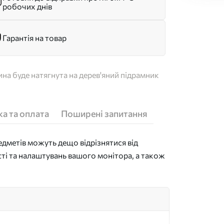
робочих днів
Гарантія на товар
на буде натягнута на дерев'яний підрамник
а та оплата
Поширені запитання
дметів можуть дещо відрізнятися від
сті та налаштувань вашого монітора, а також