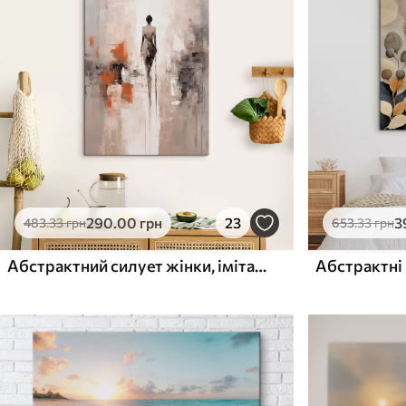
✓
✓
Безпечне чорнило без запаху
Безпечне чорнило бе
Поверхня з текстурою
Поверхня з текстуро
✗
✓
полотна
полотна
✗
✗
Екологічний матеріал
Екологічний матеріа
290
.00
грн
23
3
483
.33
грн
653
.33
грн
Абстрактний силует жінки, імітація потертостей і мазків
Абстрактні 