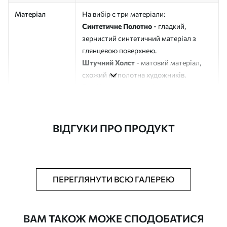
Матеріал
На вибір є три матеріали:
Синтетичне Полотно
- гладкий,
зернистий синтетичний матеріал з
глянцевою поверхнею.
Штучний Холст
- матовий матеріал,
схожий на полотна художників.
Еко-Холст
- високоякісне полотно зі
100% бавовни.
Автор
ART-HOLST
ВІДГУКИ ПРО ПРОДУКТ
Номер артикулу
s48763
Додатково
Можна додати лакове покриття.
ПЕРЕГЛЯНУТИ ВСЮ ГАЛЕРЕЮ
Доступні матеріали
ВАМ ТАКОЖ МОЖЕ СПОДОБАТИСЯ