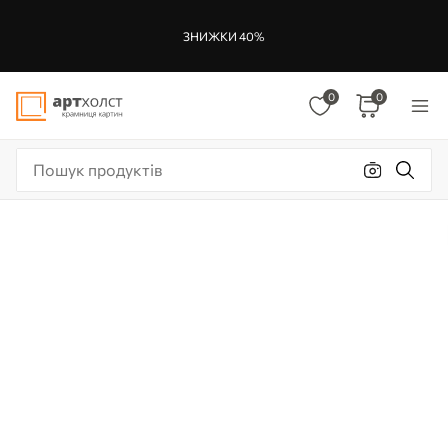
ЗНИЖКИ 40%
0
0