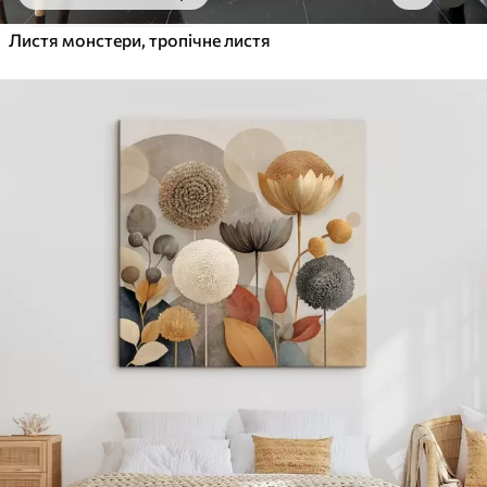
Від
455
.00
грн
✓
Листя монстери, тропічне листя
Яскраві, насичені кольори
✓
Стійкість до вицвітання
✓
Безпечне чорнило без запаху
✓
Поверхня з текстурою полотна
✓
Екологічний матеріал