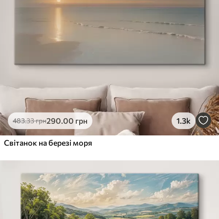
290
.00
грн
1.3k
483
.33
грн
Світанок на березі моря