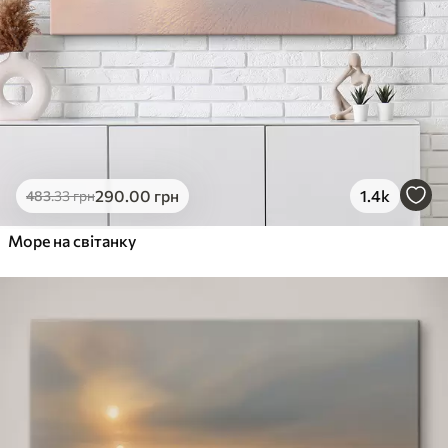
290
.00
грн
1.4k
483
.33
грн
Море на світанку