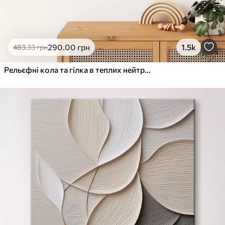
290
.00
грн
1.5k
483
.33
грн
Рельєфні кола та гілка в теплих нейтральних тонах