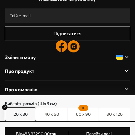
Підписатися
Змінити мову
Про продукт
Про компанію
Виберіть розмір (ШхВ см)
HIT
20 x 30
40 x 60
60 x 90
80 x 120
0800357223
Редагування дозволів на файли cookie
© 2011-2026 Art-holst. Усі права захищені. Власник:
від
483
.33
290
.00
грн
Перейти далі