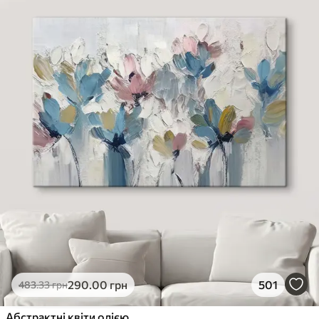
290
.00
грн
501
483
.33
грн
Абстрактні квіти олією