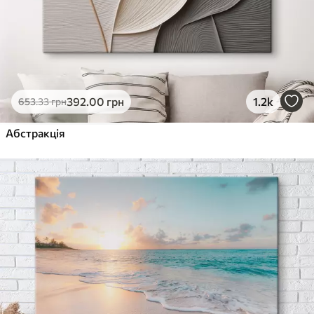
392
.00
грн
1.2k
653
.33
грн
Абстракція