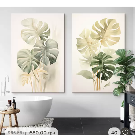
Стандарт
Від
290
.00
грн
✓
Яскраві, насичені кольори
✓
Стійкість до вицвітання
✓
Безпечне чорнило без запаху
✗
Поверхня з текстурою полотна
✗
Екологічний матеріал
Преміум
Від
363
.00
грн
✓
Яскраві, насичені кольори
✓
Стійкість до вицвітання
✓
Безпечне чорнило без запаху
✓
Поверхня з текстурою полотна
✗
Екологічний матеріал
Еко-Преміум
580
.00
грн
40
966
.66
грн