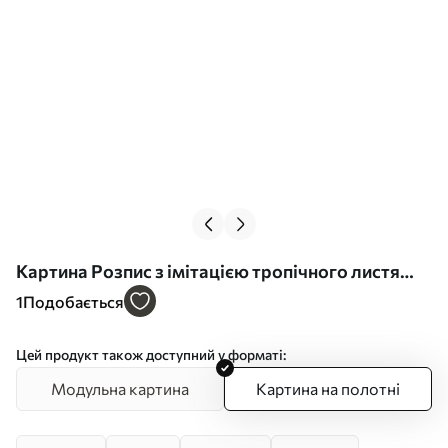
Картина Розпис з імітацією тропічного листя
Арт. s48763
1
Подобається
Цей продукт також доступний у форматі:
Модульна картина
Картина на полотні