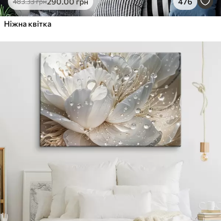
290
.00
грн
476
483
.33
грн
Ніжна квітка