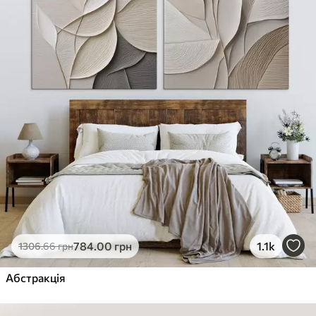
784
.00
грн
1.1k
1306
.66
грн
Абстракція