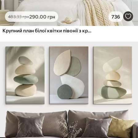
290
.00
грн
736
483
.33
грн
Крупний план білої квітки півонії з крапельками води на пелюстках на розмитому фоні