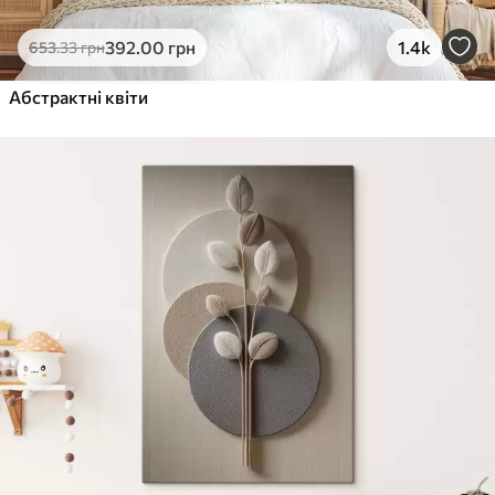
392
.00
грн
1.4k
653
.33
грн
Абстрактні квіти