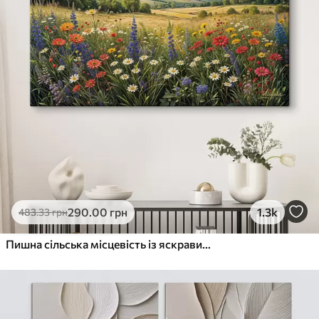
290
.00
грн
1.3k
483
.33
грн
Пишна сільська місцевість із яскравим лугом диких квітів, наповненим різнокольоровими квітами під хмарним небом