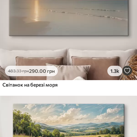
290
.00
грн
1.3k
483
.33
грн
Світанок на березі моря