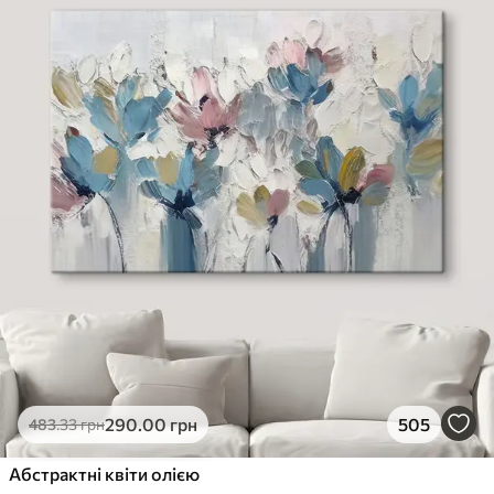
290
.00
грн
505
483
.33
грн
Абстрактні квіти олією