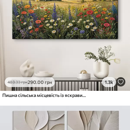
290
.00
грн
1.3k
483
.33
грн
Пишна сільська місцевість із яскравим лугом диких квітів, наповненим різнокольоровими квітами під хмарним небом