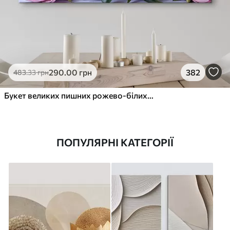
290
.00
грн
382
483
.33
грн
Букет великих пишних рожево-білих квітів півонії із зеленим листям на м’якому розмитому фоні
ПОПУЛЯРНІ КАТЕГОРІЇ