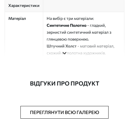
Характеристики
Матеріал
На вибір є три матеріали:
Синтетичне Полотно
- гладкий,
зернистий синтетичний матеріал з
глянцевою поверхнею.
Штучний Холст
- матовий матеріал,
схожий на полотна художників.
Еко-Холст
- високоякісне полотно зі
100% бавовни.
Автор
ART-HOLST
ВІДГУКИ ПРО ПРОДУКТ
Номер артикулу
s48634
Додатково
Можна додати лакове покриття.
ПЕРЕГЛЯНУТИ ВСЮ ГАЛЕРЕЮ
Доступні матеріали