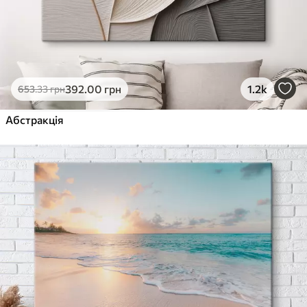
392
.00
грн
1.2k
653
.33
грн
Абстракція