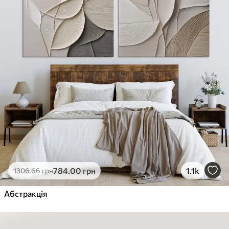
784
.00
грн
1.1k
1306
.66
грн
Абстракція