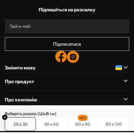
Підпишіться на розсилку
Підписатися
Змінити мову
Про продукт
Про компанію
Виберіть розмір (ШхВ см)
HIT
20 x 30
40 x 60
60 x 90
80 x 120
0800357223
Редагування дозволів на файли cookie