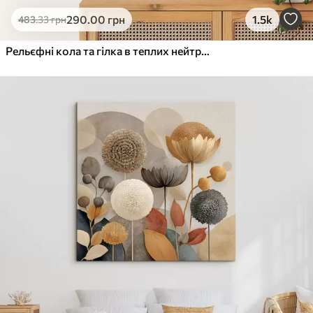
Еко-Преміум
290
.00
грн
1.5k
483
.33
грн
Від
455
.00
грн
✓
Яскраві, насичені кольори
Рельєфні кола та гілка в теплих нейтральних тонах
✓
Стійкість до вицвітання
✓
Безпечне чорнило без запаху
✓
Поверхня з текстурою полотна
✓
Екологічний матеріал