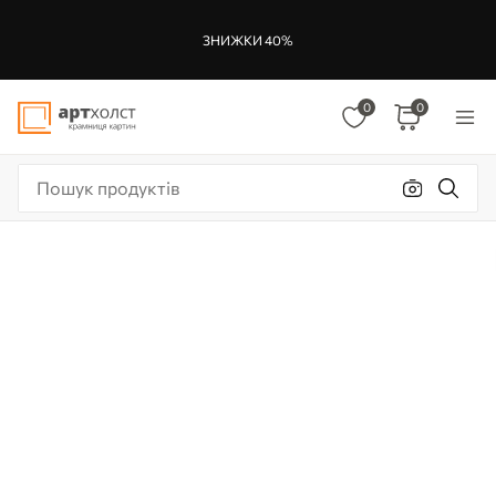
ЗНИЖКИ 40%
0
0