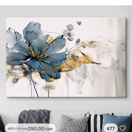
290
.00
грн
477
483
.33
грн