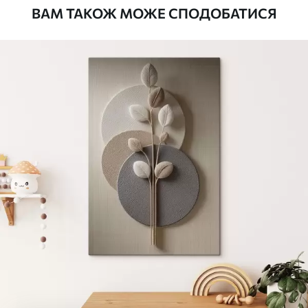
ВАМ ТАКОЖ МОЖЕ СПОДОБАТИСЯ
Стандарт
Від
290
.00
грн
✓
Яскраві, насичені кольори
✓
Стійкість до вицвітання
✓
Безпечне чорнило без запаху
✗
Поверхня з текстурою полотна
✗
Екологічний матеріал
Преміум
Від
363
.00
грн
✓
Яскраві, насичені кольори
✓
Стійкість до вицвітання
✓
Безпечне чорнило без запаху
✓
Поверхня з текстурою полотна
✗
Екологічний матеріал