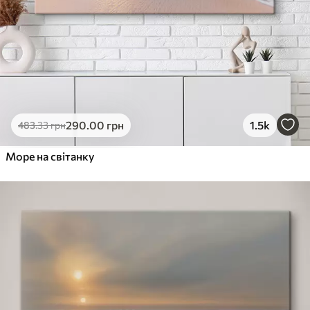
290
.00
грн
1.5k
483
.33
грн
Море на світанку