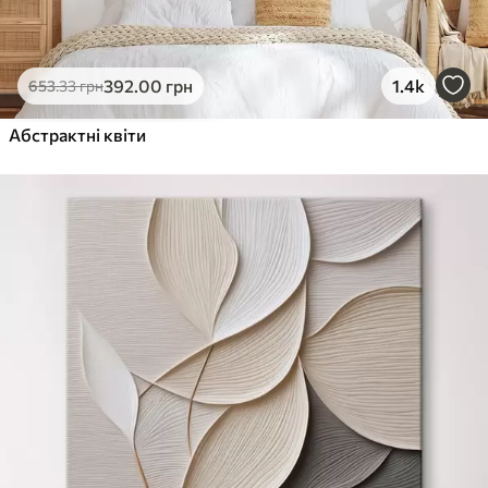
392
.00
грн
1.4k
653
.33
грн
Абстрактні квіти