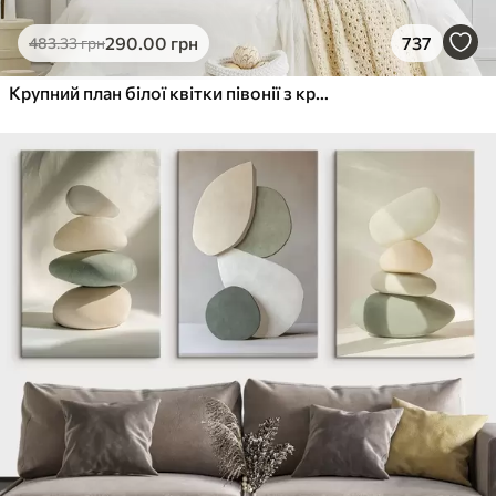
290
.00
грн
737
483
.33
грн
Крупний план білої квітки півонії з крапельками води на пелюстках на розмитому фоні