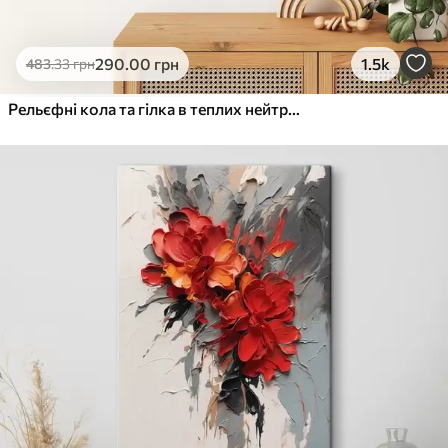
290
.00
грн
1.5k
483
.33
грн
Рельєфні кола та гілка в теплих нейтральних тонах