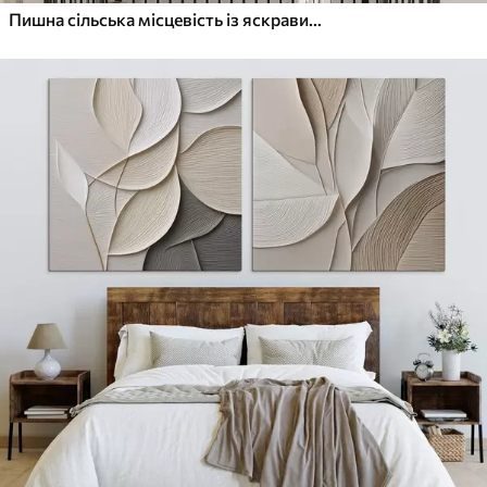
Пишна сільська місцевість із яскравим лугом диких квітів, наповненим різнокольоровими квітами під хмарним небом