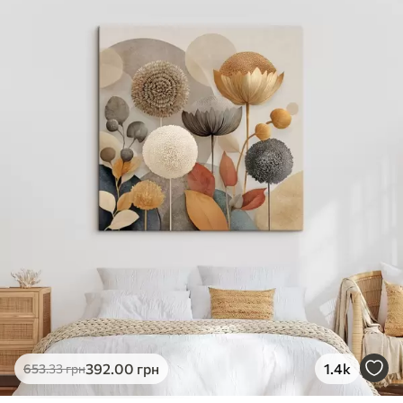
✓
Яскраві, насичені кольори
✓
Стійкість до вицвітання
✓
Безпечне чорнило без запаху
✗
Поверхня з текстурою полотна
✗
Екологічний матеріал
Преміум
Від
363
.00
грн
✓
Яскраві, насичені кольори
✓
Стійкість до вицвітання
✓
Безпечне чорнило без запаху
✓
Поверхня з текстурою полотна
✗
Екологічний матеріал
Еко-Преміум
392
.00
грн
1.4k
653
.33
грн
Від
455
.00
грн