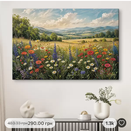
290
.00
грн
1.3k
483
.33
грн