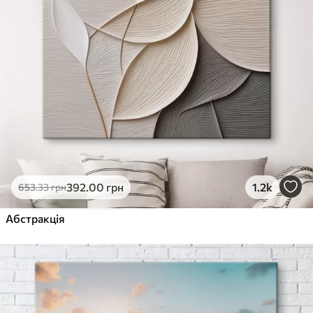
392
.00
грн
1.2k
653
.33
грн
Абстракція