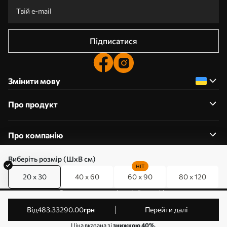
Підписатися
Змінити мову
Про продукт
Про компанію
Виберіть розмір (ШхВ см)
HIT
20 x 30
40 x 60
60 x 90
80 x 120
0800357223
Редагування дозволів на файли cookie
© 2011-2026 Art-holst. Усі права захищені. Власник:
від
483
.33
290
.00
грн
Перейти далі
ТОВ “КЛЄВЄР”. Код ЄДРПОУ: 31780602.
Ціна вказана зі
знижкою 40%
.