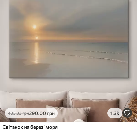
290
.00
грн
1.3k
483
.33
грн
Світанок на березі моря