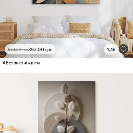
392
.00
грн
1.4k
653
.33
грн
Абстрактні квіти