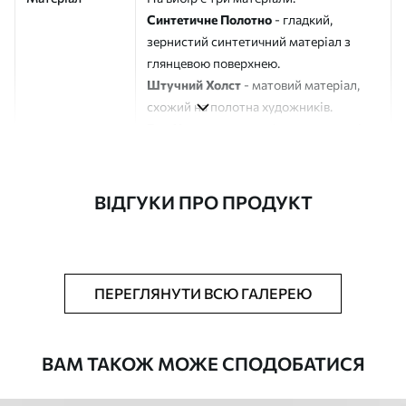
Синтетичне Полотно
- гладкий,
зернистий синтетичний матеріал з
глянцевою поверхнею.
Штучний Холст
- матовий матеріал,
схожий на полотна художників.
Еко-Холст
- високоякісне полотно зі
100% бавовни.
Автор
ART-HOLST
ВІДГУКИ ПРО ПРОДУКТ
Номер артикулу
s48618
Додатково
Можна додати лакове покриття.
ПЕРЕГЛЯНУТИ ВСЮ ГАЛЕРЕЮ
Доступні матеріали
ВАМ ТАКОЖ МОЖЕ СПОДОБАТИСЯ
Стандарт
Від
290
.00
грн