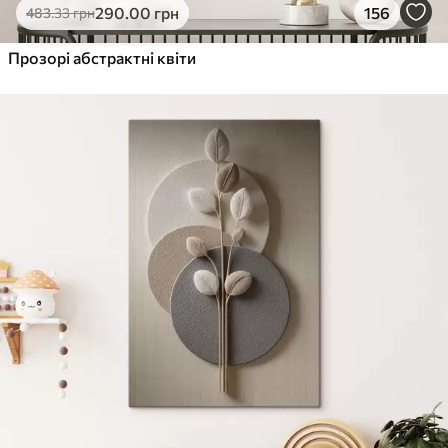
290
.00
грн
156
483
.33
грн
Прозорі абстрактні квіти