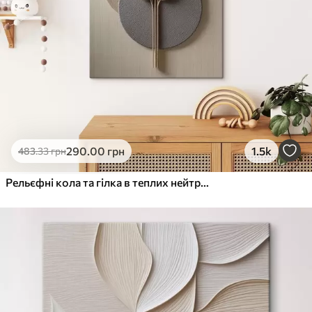
290
.00
грн
1.5k
483
.33
грн
Рельєфні кола та гілка в теплих нейтральних тонах