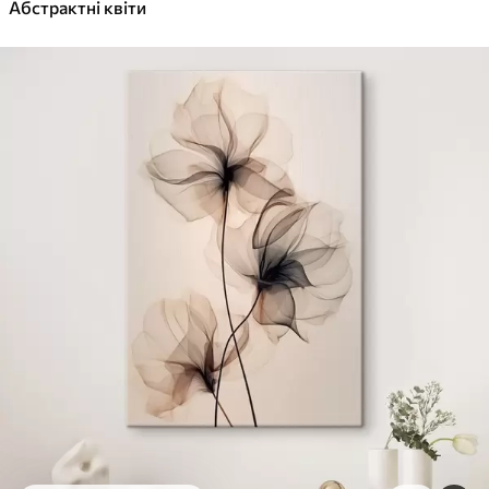
✓
Абстрактні квіти
Яскраві, насичені кольори
✓
Стійкість до вицвітання
✓
Безпечне чорнило без запаху
✓
Поверхня з текстурою полотна
✓
Екологічний матеріал