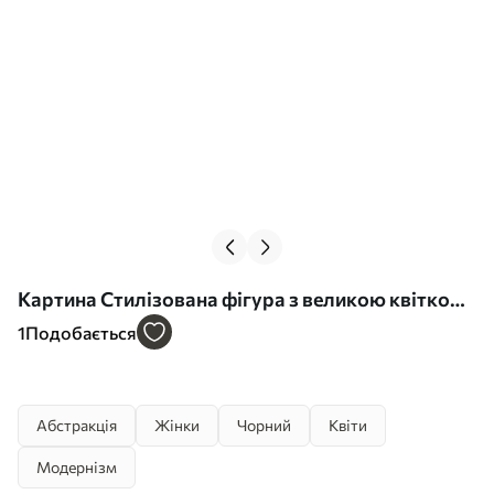
Картина Стилізована фігура з великою квіткою
замість голови Арт. s48618
1
Подобається
Абстракція
Жінки
Чорний
Квіти
Модернізм