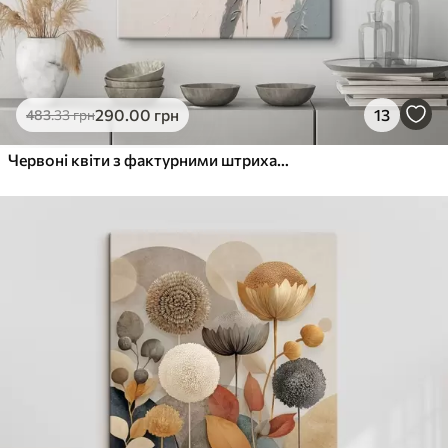
290
.00
грн
13
483
.33
грн
Червоні квіти з фактурними штрихами на світлому тлі