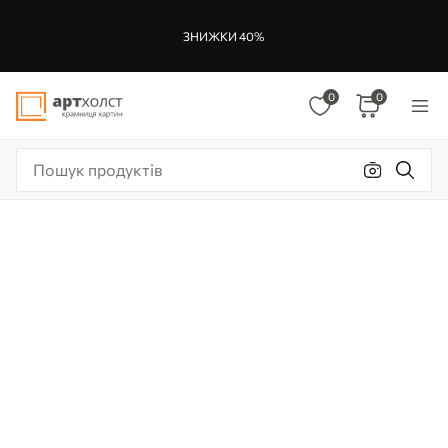
ЗНИЖКИ 40%
0
0