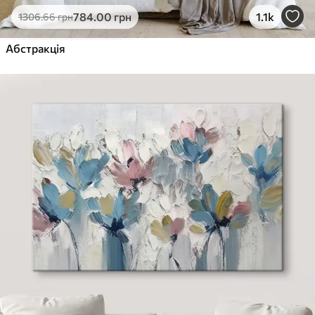
784
.00
грн
1.1k
1306
.66
грн
Абстракція