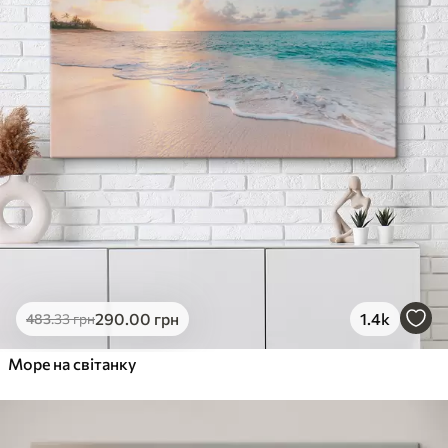
290
.00
грн
1.4k
483
.33
грн
Море на світанку