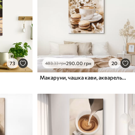
73
290
.00
грн
20
483
.33
грн
Макаруни, чашка кави, акварельний стиль, бежеві кольори, квіти жасмину