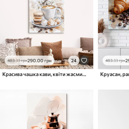
Поверхня з текстурою
Поверхня з текстуро
✗
✓
полотна
полотна
✗
✗
Екологічний матеріал
Екологічний матеріа
290
.00
грн
24
2
483
.33
грн
483
.33
грн
Красива чашка кави, квіти жасмину, макаруни, м'які акварельні кольори