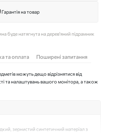
Гарантія на товар
на буде натягнута на дерев'яний підрамник
а та оплата
Поширені запитання
дметів можуть дещо відрізнятися від
сті та налаштувань вашого монітора, а також
адкий, зернистий синтетичний матеріал з