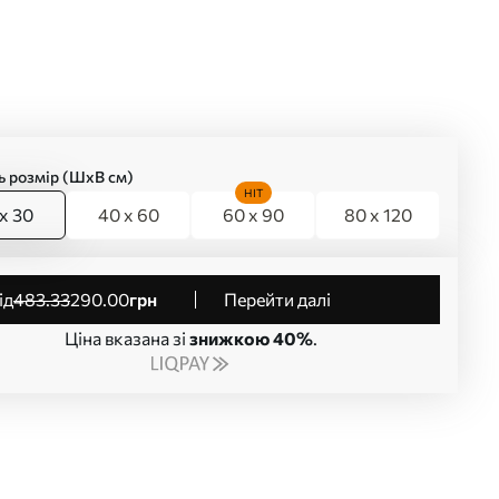
ь розмір (ШхВ см)
HIT
x 30
40 x 60
60 x 90
80 x 120
від
483
.33
290
.00
грн
Перейти далі
Ціна вказана зі
знижкою 40%
.