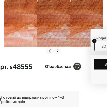
Виберіт
20 
рт. s48555
3
Подобається
Готовий до відправки протягом 1–3
робочих днів