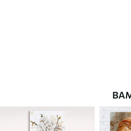
глянцевою поверхнею.
Штучний Холст
- матовий
Еко-Холст
- високоякісне
Автор
ART-HOLST
Номер артикулу
s48555
Додатково
Можна додати лакове пок
Доступні матеріали
ВА
Стандарт
Преміум
Від
290
.00
грн
Від
363
.00
грн
✓
✓
Яскраві, насичені кольори
Яскраві, насичені ко
✓
✓
Стійкість до вицвітання
Стійкість до вицвіта
✓
✓
Безпечне чорнило без запаху
Безпечне чорнило бе