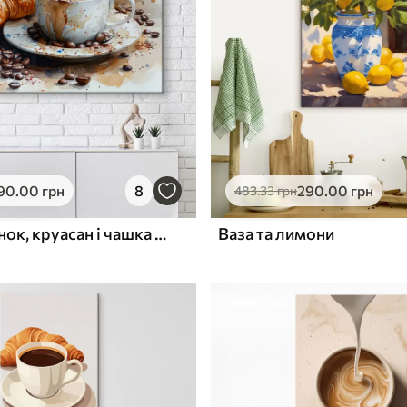
ю
Поверхня з текстурою
✓
полотна
✓
л
Екологічний матеріал
90
.00
грн
8
290
.00
грн
483
.33
грн
Круасан, ранок, круасан і чашка кави, акварель
Ваза та лимони