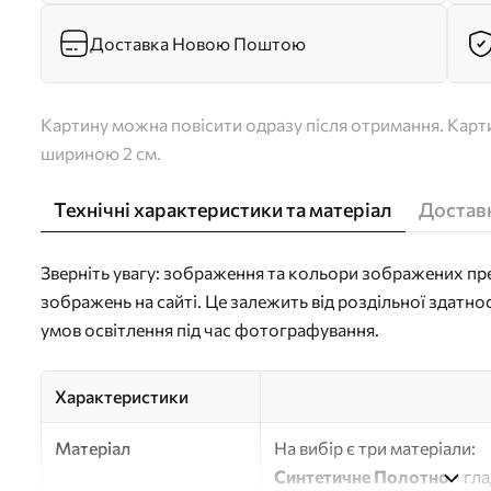
Доставка Новою Поштою
Картину можна повісити одразу після отримання. Карти
шириною 2 см.
Технічні характеристики та матеріал
Доставк
Зверніть увагу: зображення та кольори зображених пре
зображень на сайті. Це залежить від роздільної здатно
умов освітлення під час фотографування.
Характеристики
Матеріал
На вибір є три матеріали:
Синтетичне Полотно
- гл