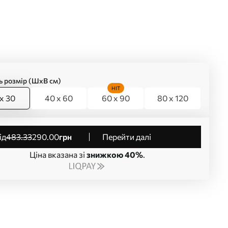
ь розмір (ШхВ см)
HIT
x 30
40 x 60
60 x 90
80 x 120
від
483
.33
290
.00
грн
Перейти далі
Ціна вказана зі
знижкою 40%
.