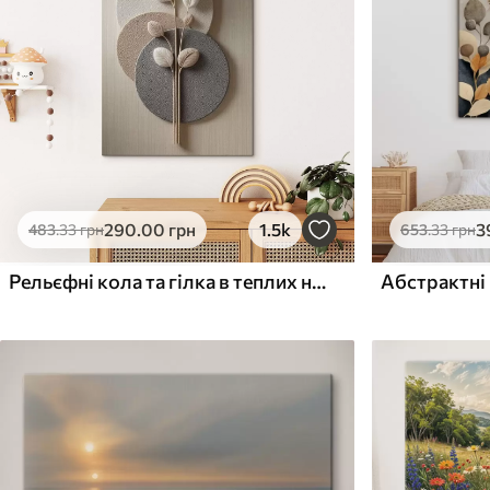
Поверхня з текстурою
Поверхня з текстуро
✗
✓
полотна
полотна
✗
✗
Екологічний матеріал
Екологічний матеріа
290
.00
грн
1.5k
3
483
.33
грн
653
.33
грн
Рельєфні кола та гілка в теплих нейтральних тонах
Абстрактні 