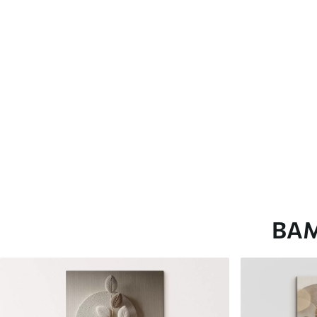
глянцевою поверхнею.
Штучний Холст
- матовий
Еко-Холст
- високоякісне
Автор
ART-HOLST
Номер артикулу
s48442
Додатково
Можна додати лакове пок
Доступні матеріали
ВА
Стандарт
Преміум
Від
290
.00
грн
Від
363
.00
грн
✓
✓
Яскраві, насичені кольори
Яскраві, насичені ко
✓
✓
Стійкість до вицвітання
Стійкість до вицвіта
✓
✓
Безпечне чорнило без запаху
Безпечне чорнило бе