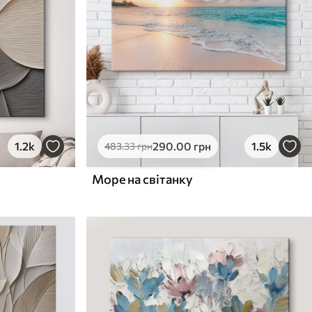
1.2k
290
.00
грн
1.5k
483
.33
грн
Море на світанку