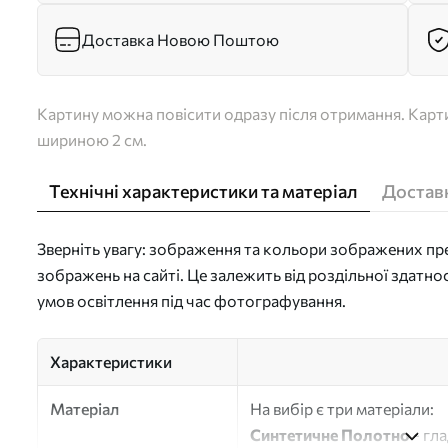
Доставка Новою Поштою
Картину можна повісити одразу після отримання. Карти
шириною 2 см.
Технічні характеристики та матеріал
Доставк
Зверніть увагу: зображення та кольори зображених пре
зображень на сайті. Це залежить від роздільної здатно
умов освітлення під час фотографування.
Характеристики
Матеріал
На вибір є три матеріали:
Синтетичне Полотно
- гл