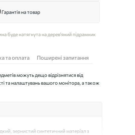
Гарантія на товар
на буде натягнута на дерев'яний підрамник
а та оплата
Поширені запитання
дметів можуть дещо відрізнятися від
сті та налаштувань вашого монітора, а також
адкий, зернистий синтетичний матеріал з