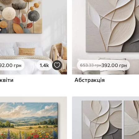
ю
Поверхня з текстурою
✓
полотна
✓
л
Екологічний матеріал
92
.00
грн
1.4k
392
.00
грн
653
.33
грн
квіти
Абстракція