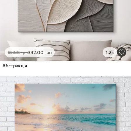
392
.00
грн
1.2k
653
.33
грн
Абстракція