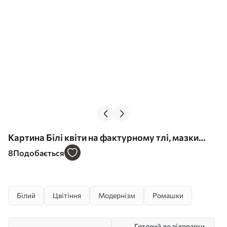
Картина Білі квіти на фактурному тлі, мазки
пензлем Арт. s48094
8
Подобається
Білий
Цвітіння
Модернізм
Ромашки
Готовий до відправки