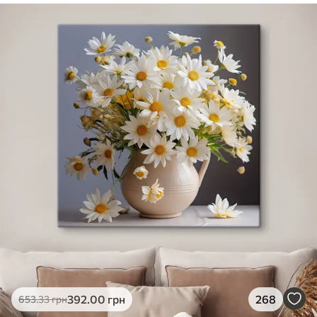
✓
Безпечне чорнило без запаху
✓
Поверхня з текстурою полотна
✓
Екологічний матеріал
392
.00
грн
268
653
.33
грн