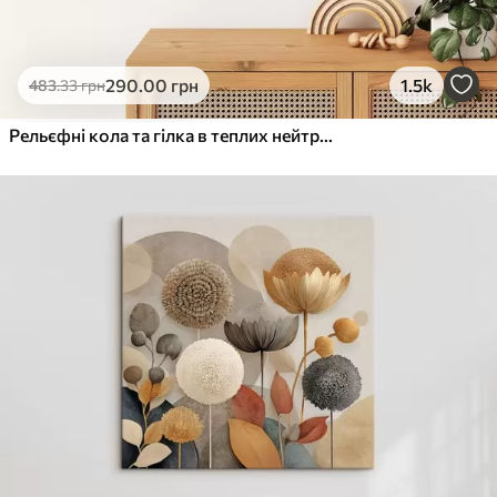
290
.00
грн
1.5k
483
.33
грн
Рельєфні кола та гілка в теплих нейтральних тонах