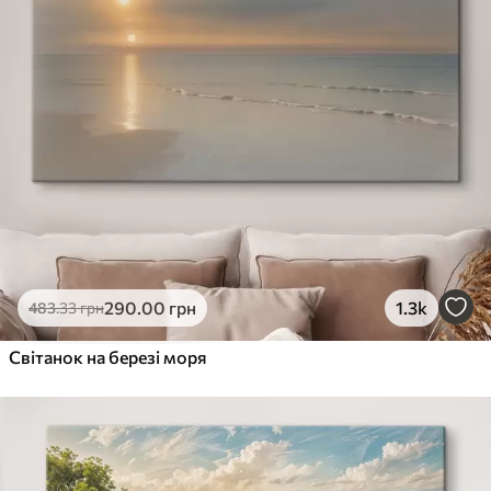
290
.00
грн
1.3k
483
.33
грн
Світанок на березі моря