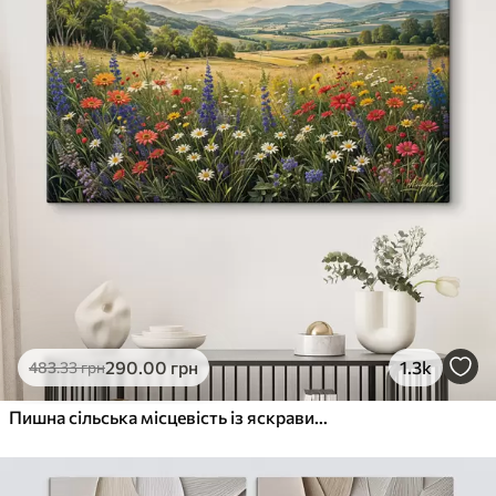
290
.00
грн
1.3k
483
.33
грн
Пишна сільська місцевість із яскравим лугом диких квітів, наповненим різнокольоровими квітами під хмарним небом