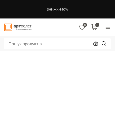
ЗНИЖКИ 40%
0
0