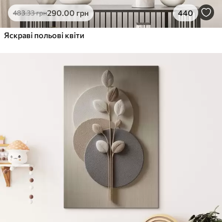
290
.00
грн
440
483
.33
грн
Яскраві польові квіти