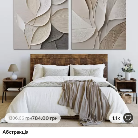
784
.00
грн
1.1k
1306
.66
грн
Абстракція