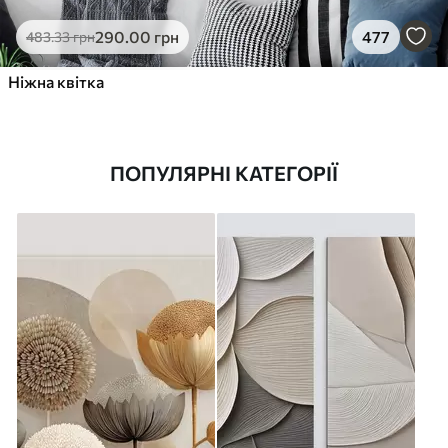
290
.00
грн
477
483
.33
грн
Ніжна квітка
ПОПУЛЯРНІ КАТЕГОРІЇ