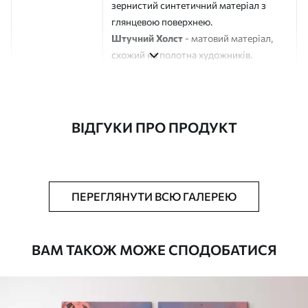
зернистий синтетичний матеріал з
глянцевою поверхнею.
Штучний Холст
- матовий матеріал,
схожий на полотна художників.
Еко-Холст
- високоякісне полотно зі
100% бавовни.
Автор
ART-HOLST
ВІДГУКИ ПРО ПРОДУКТ
Номер артикулу
s48094
Додатково
Можна додати лакове покриття.
ПЕРЕГЛЯНУТИ ВСЮ ГАЛЕРЕЮ
Доступні матеріали
ВАМ ТАКОЖ МОЖЕ СПОДОБАТИСЯ
Стандарт
Від
290
.00
грн
✓
Яскраві, насичені кольори