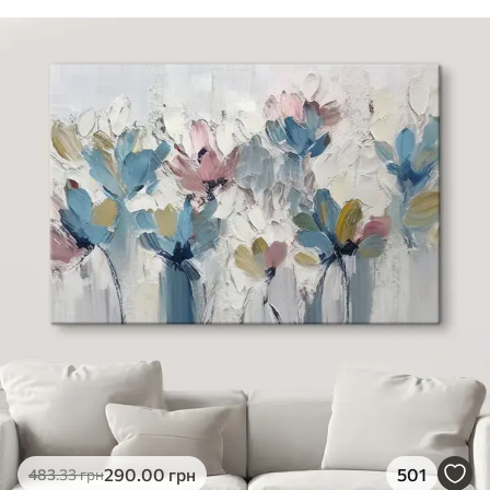
290
.00
грн
501
483
.33
грн