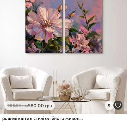
✓
Стійкість до вицвітання
✓
Безпечне чорнило без запаху
✗
Поверхня з текстурою полотна
✗
Екологічний матеріал
Преміум
Від
363
.00
грн
✓
Яскраві, насичені кольори
✓
Стійкість до вицвітання
✓
Безпечне чорнило без запаху
✓
Поверхня з текстурою полотна
✗
Екологічний матеріал
Еко-Преміум
580
.00
грн
9
966
.66
грн
Від
455
.00
грн
✓
Яскраві, насичені кольори
рожеві квіти в стилі олійного живопису
✓
Стійкість до вицвітання