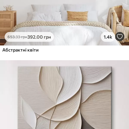
392
.00
грн
1.4k
653
.33
грн
Абстрактні квіти