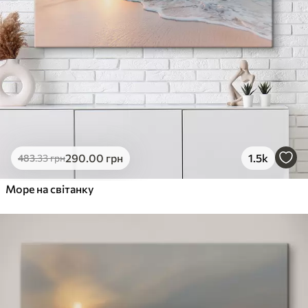
290
.00
грн
1.5k
483
.33
грн
Море на світанку