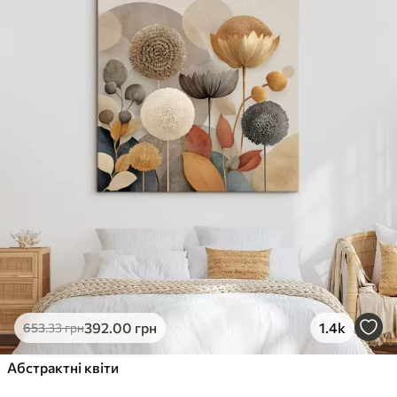
✓
Стійкість до вицвітання
✓
Безпечне чорнило без запаху
✗
Поверхня з текстурою полотна
✗
Екологічний матеріал
Преміум
Від
363
.00
грн
✓
Яскраві, насичені кольори
✓
Стійкість до вицвітання
✓
Безпечне чорнило без запаху
✓
Поверхня з текстурою полотна
✗
Екологічний матеріал
Еко-Преміум
392
.00
грн
1.4k
653
.33
грн
Від
455
.00
грн
✓
Абстрактні квіти
Яскраві, насичені кольори
✓
Стійкість до вицвітання