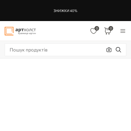
ЗНИЖКИ 40%
0
0