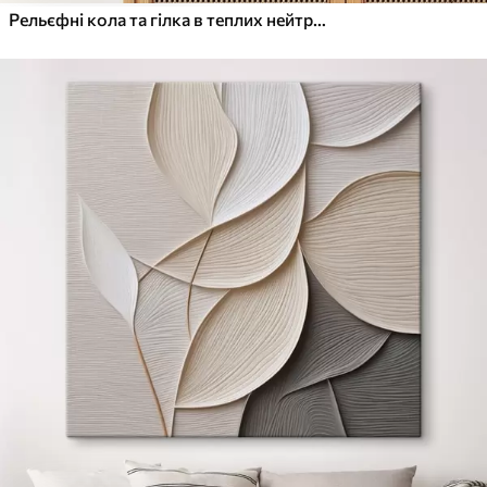
Рельєфні кола та гілка в теплих нейтральних тонах