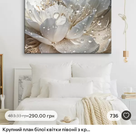
290
.00
грн
736
483
.33
грн
Крупний план білої квітки півонії з крапельками води на пелюстках на розмитому фоні