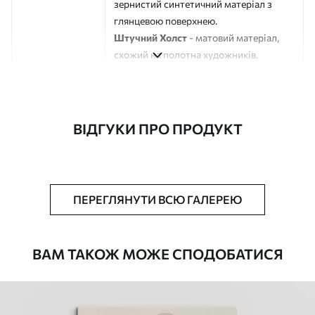
зернистий синтетичний матеріал з
глянцевою поверхнею.
Штучний Холст
- матовий матеріал,
схожий на полотна художників.
Еко-Холст
- високоякісне полотно зі
100% бавовни.
Автор
ART-HOLST
ВІДГУКИ ПРО ПРОДУКТ
Номер артикулу
s48087
Додатково
Можна додати лакове покриття.
ПЕРЕГЛЯНУТИ ВСЮ ГАЛЕРЕЮ
Доступні матеріали
ВАМ ТАКОЖ МОЖЕ СПОДОБАТИСЯ
Стандарт
Від
290
.00
грн
✓
Яскраві, насичені кольори