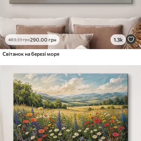
290
.00
грн
1.3k
483
.33
грн
Світанок на березі моря