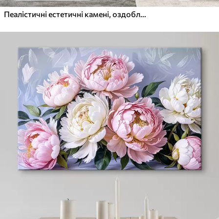
Пеалістичні естетичні камені, оздоблення будинку, природне освітлення