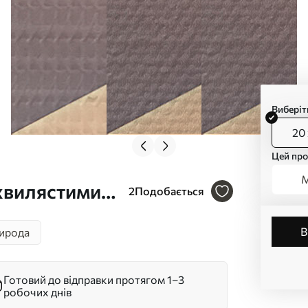
Виберіт
20 
Цей про
М
 хвилястими
2
Подобається
пастельним
ирода
 плані Арт.
Готовий до відправки протягом 1–3
робочих днів