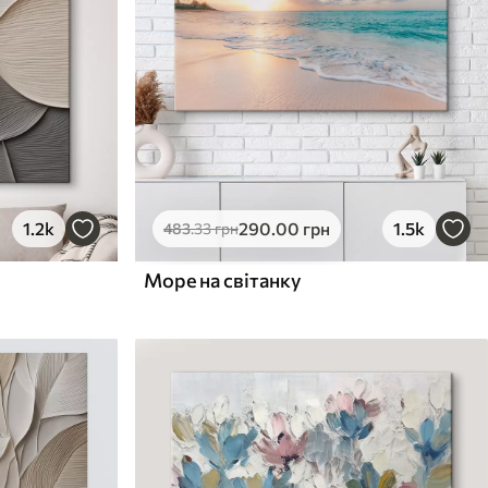
1.2k
290
.00
грн
1.5k
483
.33
грн
Море на світанку