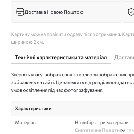
Доставка Новою Поштою
Картину можна повісити одразу після отримання. Карти
шириною 2 см.
Технічні характеристики та матеріал
Доставк
Зверніть увагу: зображення та кольори зображених пре
зображень на сайті. Це залежить від роздільної здатно
умов освітлення під час фотографування.
Характеристики
Матеріал
На вибір є три матеріали:
Синтетичне Полотно
- гл