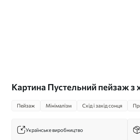
Картина Пустельний пейзаж з
піщаними дюнами під м'яким 
Пейзаж
Мінімалізм
Схід і захід сонця
Пр
небом, далекі гори на задньому
s47865
Українське виробництво