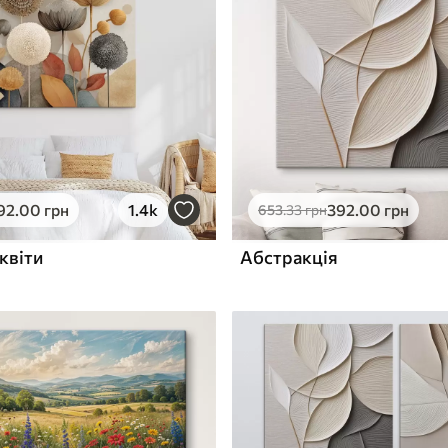
ю
Поверхня з текстурою
✓
полотна
✓
л
Екологічний матеріал
92
.00
грн
1.4k
392
.00
грн
653
.33
грн
квіти
Абстракція