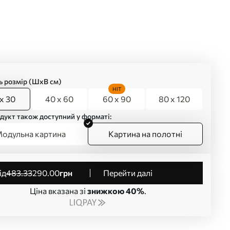
ь розмір (ШхВ см)
HIT
x 30
40 x 60
60 x 90
80 x 120
дукт також доступний у форматі:
одульна картина
Картина на полотні
від
483
.33
290
.00
грн
Перейти далі
Ціна вказана зі
знижкою 40%
.