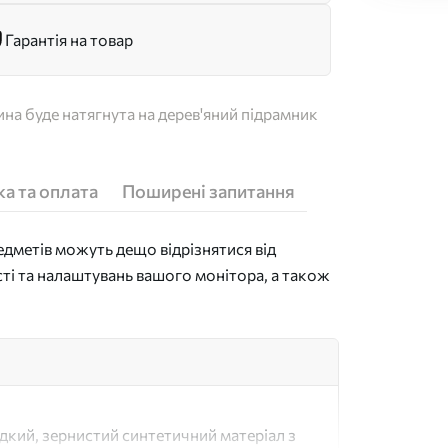
Гарантія на товар
на буде натягнута на дерев'яний підрамник
а та оплата
Поширені запитання
дметів можуть дещо відрізнятися від
сті та налаштувань вашого монітора, а також
адкий, зернистий синтетичний матеріал з