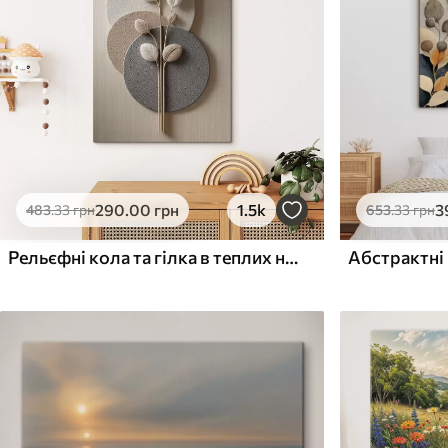
Поверхня з текстурою
Поверхня з текстуро
✗
✓
полотна
полотна
✗
✗
Екологічний матеріал
Екологічний матеріа
290
.00
грн
1.5k
3
483
.33
грн
653
.33
грн
Рельєфні кола та гілка в теплих нейтральних тонах
Абстрактні 