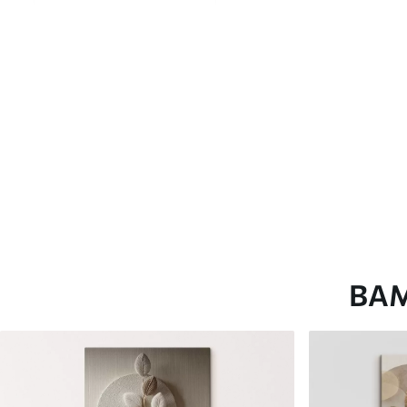
глянцевою поверхнею.
Штучний Холст
- матовий
Еко-Холст
- високоякісне
Автор
ART-HOLST
Номер артикулу
s47865
Додатково
Можна додати лакове пок
Доступні матеріали
ВА
Стандарт
Преміум
Від
290
.00
грн
Від
363
.00
грн
✓
✓
Яскраві, насичені кольори
Яскраві, насичені ко
✓
✓
Стійкість до вицвітання
Стійкість до вицвіта
✓
✓
Безпечне чорнило без запаху
Безпечне чорнило бе