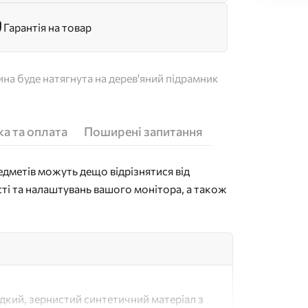
Гарантія на товар
на буде натягнута на дерев'яний підрамник
а та оплата
Поширені запитання
дметів можуть дещо відрізнятися від
сті та налаштувань вашого монітора, а також
адкий, зернистий синтетичний матеріал з