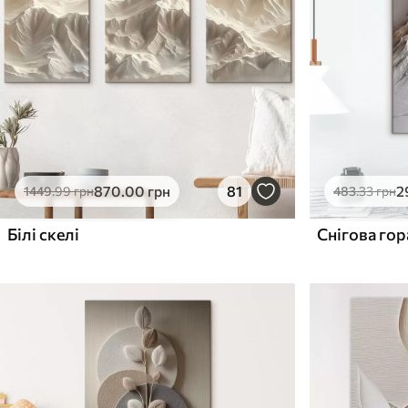
Поверхня з текстурою
Поверхня з текстуро
✗
✓
полотна
полотна
✗
✗
Екологічний матеріал
Екологічний матеріа
870
.00
грн
81
2
1449
.99
грн
483
.33
грн
Білі скелі