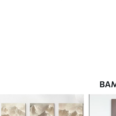
глянцевою поверхнею.
Штучний Холст
- матовий
Еко-Холст
- високоякісне
Автор
ART-HOLST
Номер артикулу
s44956
Додатково
Можна додати лакове пок
Доступні матеріали
ВА
Стандарт
Преміум
Від
290
.00
грн
Від
363
.00
грн
✓
✓
Яскраві, насичені кольори
Яскраві, насичені ко
✓
✓
Стійкість до вицвітання
Стійкість до вицвіта
✓
✓
Безпечне чорнило без запаху
Безпечне чорнило бе