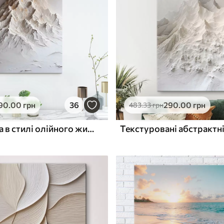
ю
Поверхня з текстурою
✓
полотна
✓
л
Екологічний матеріал
90
.00
грн
36
290
.00
грн
483
.33
грн
Снігова гора в стилі олійного живопису