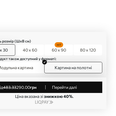
ь розмір (ШхВ см)
HIT
x 30
40 x 60
60 x 90
80 x 120
дукт також доступний у форматі:
одульна картина
Картина на полотні
від
483
.33
290
.00
грн
Перейти далі
Ціна вказана зі
знижкою 40%
.