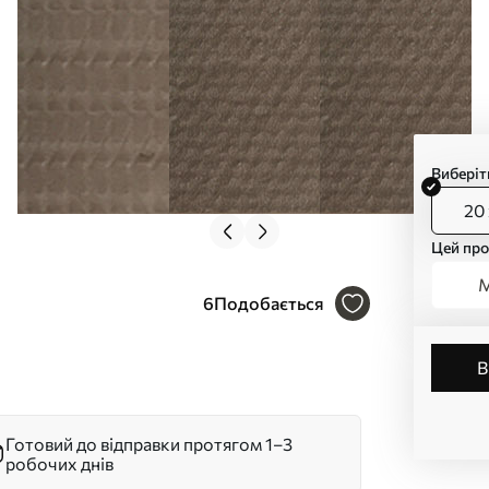
Виберіт
20 
Цей про
М
6
Подобається
Готовий до відправки протягом 1–3
робочих днів