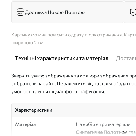
Доставка Новою Поштою
Картину можна повісити одразу після отримання. Карти
шириною 2 см.
Технічні характеристики та матеріал
Доставк
Зверніть увагу: зображення та кольори зображених пре
зображень на сайті. Це залежить від роздільної здатно
умов освітлення під час фотографування.
Характеристики
Матеріал
На вибір є три матеріали:
Синтетичне Полотно
- гл