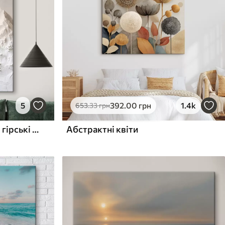
5
392
.00
грн
1.4k
653
.33
грн
Текстуровані абстрактні гірські форми у світлих тонах
Абстрактні квіти