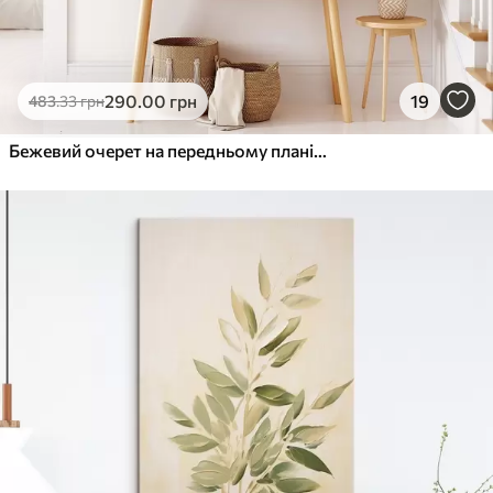
290
.00
грн
19
483
.33
грн
Бежевий очерет на передньому плані, з насіннєвими головками, м'який і ніжний, розмитий фон і світле небо