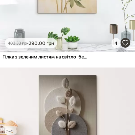
290
.00
грн
4
483
.33
грн
Гілка з зеленим листям на світло-бежевому тлі