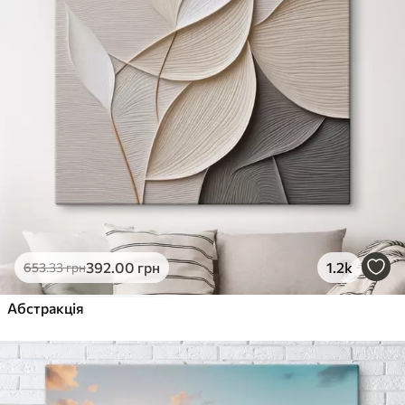
392
.00
грн
1.2k
653
.33
грн
Абстракція