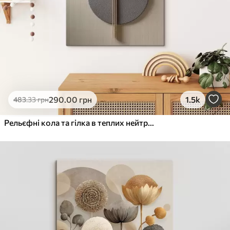
290
.00
грн
1.5k
483
.33
грн
Рельєфні кола та гілка в теплих нейтральних тонах