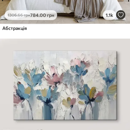
784
.00
грн
1.1k
1306
.66
грн
Абстракція