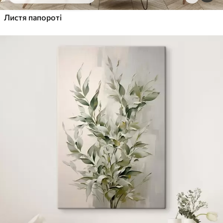
Від
455
.00
грн
✓
Листя папороті
Яскраві, насичені кольори
✓
Стійкість до вицвітання
✓
Безпечне чорнило без запаху
✓
Поверхня з текстурою полотна
✓
Екологічний матеріал