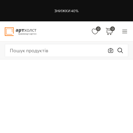
ЗНИЖКИ 40%
0
0