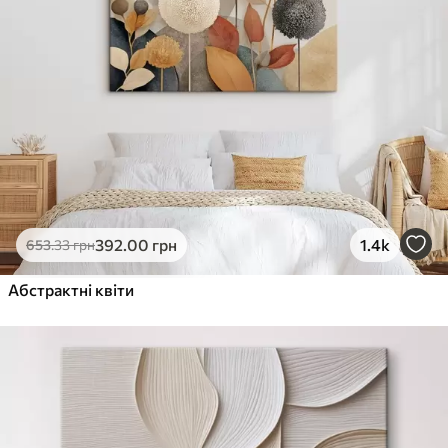
392
.00
грн
1.4k
653
.33
грн
Абстрактні квіти