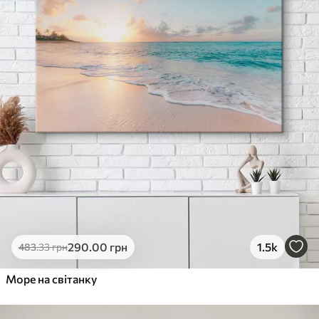
290
.00
грн
1.5k
483
.33
грн
Море на світанку