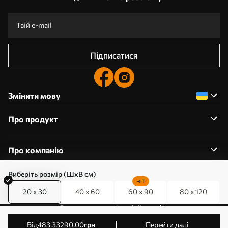
Підписатися
Змінити мову
Про продукт
Про компанію
Виберіть розмір (ШхВ см)
HIT
20 x 30
40 x 60
60 x 90
80 x 120
0800357223
Редагування дозволів на файли cookie
© 2011-2026 Art-holst. Усі права захищені. Власник:
від
483
.33
290
.00
грн
Перейти далі