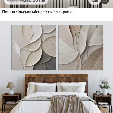
290
.00
грн
1.3k
483
.33
грн
Пишна сільська місцевість із яскравим лугом диких квітів, наповненим різнокольоровими квітами під хмарним небом