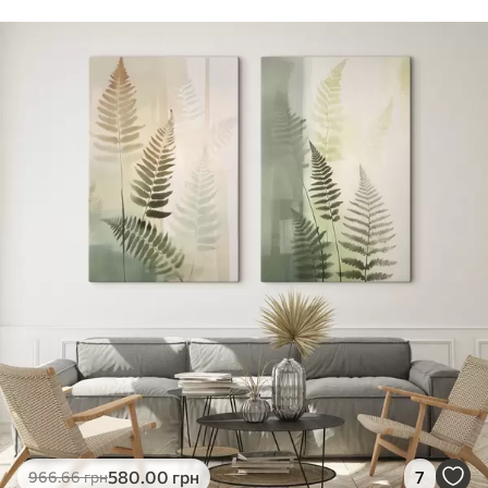
Стандарт
Від
290
.00
грн
✓
Яскраві, насичені кольори
✓
Стійкість до вицвітання
✓
Безпечне чорнило без запаху
✗
Поверхня з текстурою полотна
✗
Екологічний матеріал
Преміум
Від
363
.00
грн
✓
Яскраві, насичені кольори
✓
Стійкість до вицвітання
✓
Безпечне чорнило без запаху
✓
Поверхня з текстурою полотна
✗
Екологічний матеріал
Еко-Преміум
580
.00
грн
7
966
.66
грн