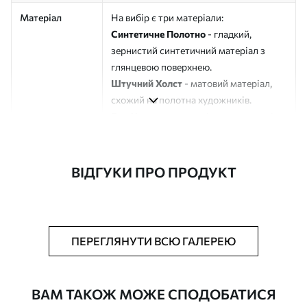
Матеріал
На вибір є три матеріали:
Синтетичне Полотно
- гладкий,
зернистий синтетичний матеріал з
глянцевою поверхнею.
Штучний Холст
- матовий матеріал,
схожий на полотна художників.
Еко-Холст
- високоякісне полотно зі
100% бавовни.
Автор
ART-HOLST
ВІДГУКИ ПРО ПРОДУКТ
Номер артикулу
s47656
Додатково
Можна додати лакове покриття.
ПЕРЕГЛЯНУТИ ВСЮ ГАЛЕРЕЮ
Доступні матеріали
ВАМ ТАКОЖ МОЖЕ СПОДОБАТИСЯ