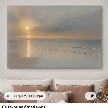
290
.00
грн
1.3k
483
.33
грн
Світанок на березі моря