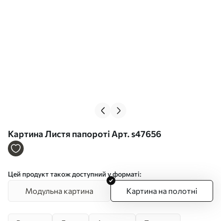
Картина Листя папороті Арт. s47656
Цей продукт також доступний у форматі:
Модульна картина
Картина на полотні