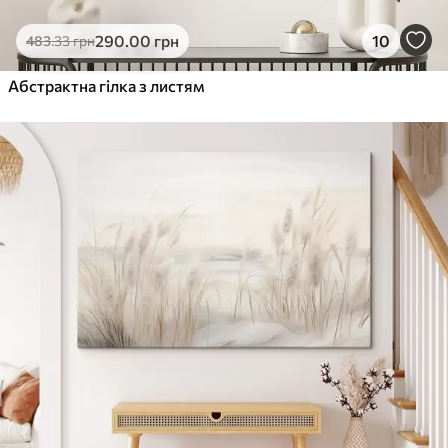
290
.00
грн
10
483
.33
грн
Абстрактна гілка з листям