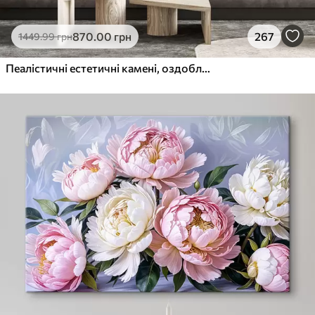
870
.00
грн
267
1449
.99
грн
Пеалістичні естетичні камені, оздоблення будинку, природне освітлення