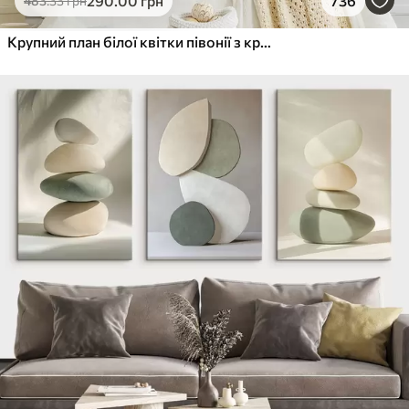
290
.00
грн
736
483
.33
грн
Крупний план білої квітки півонії з крапельками води на пелюстках на розмитому фоні