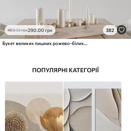
290
.00
грн
382
483
.33
грн
Букет великих пишних рожево-білих квітів півонії із зеленим листям на м’якому розмитому фоні
ПОПУЛЯРНІ КАТЕГОРІЇ