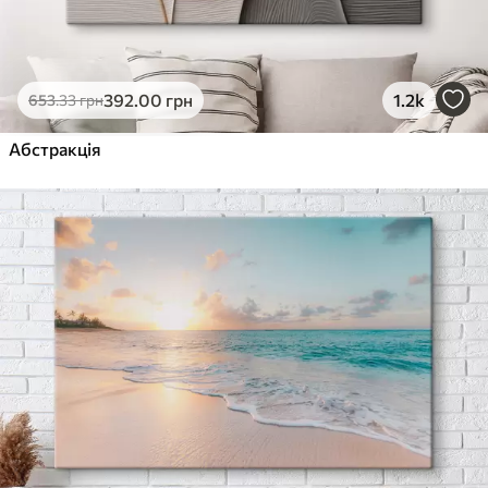
392
.00
грн
1.2k
653
.33
грн
Абстракція