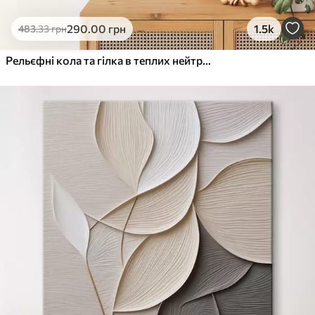
290
.00
грн
1.5k
483
.33
грн
Рельєфні кола та гілка в теплих нейтральних тонах