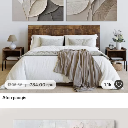
784
.00
грн
1.1k
1306
.66
грн
Абстракція