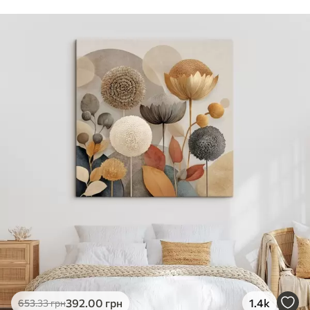
Стандарт
Від
290
.00
грн
✓
Яскраві, насичені кольори
✓
Стійкість до вицвітання
✓
Безпечне чорнило без запаху
✗
Поверхня з текстурою полотна
✗
Екологічний матеріал
Преміум
Від
363
.00
грн
✓
Яскраві, насичені кольори
✓
Стійкість до вицвітання
✓
Безпечне чорнило без запаху
✓
Поверхня з текстурою полотна
✗
Екологічний матеріал
Еко-Преміум
392
.00
грн
1.4k
653
.33
грн