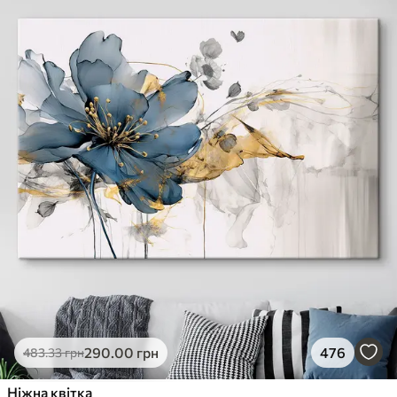
290
.00
грн
476
483
.33
грн
Ніжна квітка