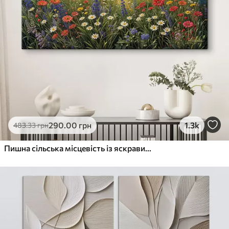
290
.00
грн
1.3k
483
.33
грн
Пишна сільська місцевість із яскравим лугом диких квітів, наповненим різнокольоровими квітами під хмарним небом