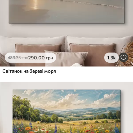
290
.00
грн
1.3k
483
.33
грн
Світанок на березі моря