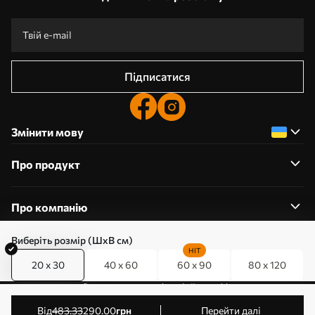
Підписатися
Змінити мову
Про продукт
Про компанію
Виберіть розмір (ШхВ см)
HIT
20 x 30
40 x 60
60 x 90
80 x 120
0800357223
Редагування дозволів на файли cookie
© 2011-2026 Art-holst. Усі права захищені. Власник:
від
483
.33
290
.00
грн
Перейти далі