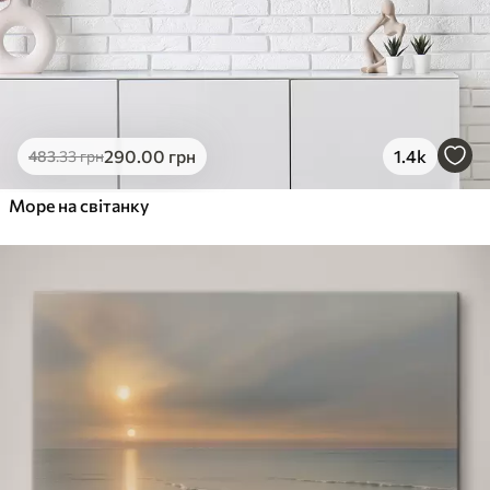
290
.00
грн
1.4k
483
.33
грн
Море на світанку