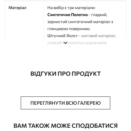
Матеріал
На вибір є три матеріали:
Синтетичне Полотно
- гладкий,
зернистий синтетичний матеріал з
глянцевою поверхнею.
Штучний Холст
- матовий матеріал,
схожий на полотна художників.
Еко-Холст
- високоякісне полотно зі
100% бавовни.
Автор
ART-HOLST
ВІДГУКИ ПРО ПРОДУКТ
Номер артикулу
s47340
Додатково
Можна додати лакове покриття.
ПЕРЕГЛЯНУТИ ВСЮ ГАЛЕРЕЮ
Доступні матеріали
ВАМ ТАКОЖ МОЖЕ СПОДОБАТИСЯ