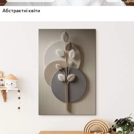
Від
455
.00
грн
✓
Абстрактні квіти
Яскраві, насичені кольори
✓
Стійкість до вицвітання
✓
Безпечне чорнило без запаху
✓
Поверхня з текстурою полотна
✓
Екологічний матеріал