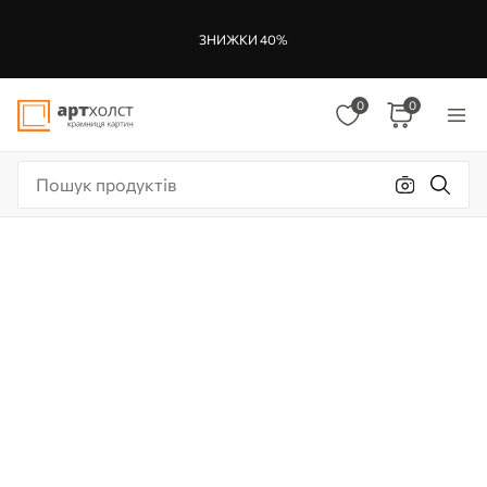
ЗНИЖКИ 40%
0
0