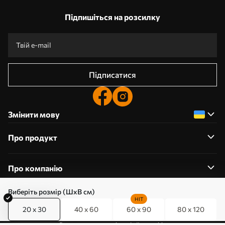
Підпишіться на розсилку
Підписатися
Змінити мову
Про продукт
Про компанію
Виберіть розмір (ШхВ см)
HIT
20 x 30
40 x 60
60 x 90
80 x 120
0800357223
Редагування дозволів на файли cookie