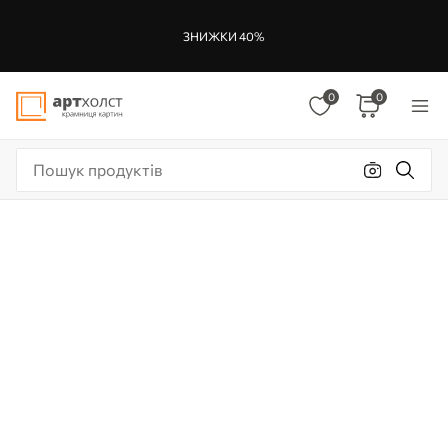
ЗНИЖКИ 40%
0
0