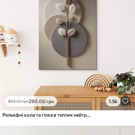
290
.00
грн
1.5k
483
.33
грн
Рельєфні кола та гілка в теплих нейтральних тонах