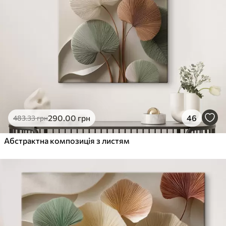
290
.00
грн
46
483
.33
грн
Абстрактна композиція з листям