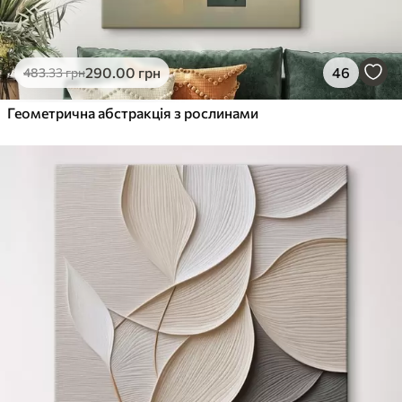
290
.00
грн
46
483
.33
грн
Геометрична абстракція з рослинами