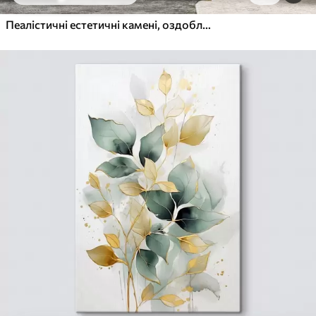
Пеалістичні естетичні камені, оздоблення будинку, природне освітлення