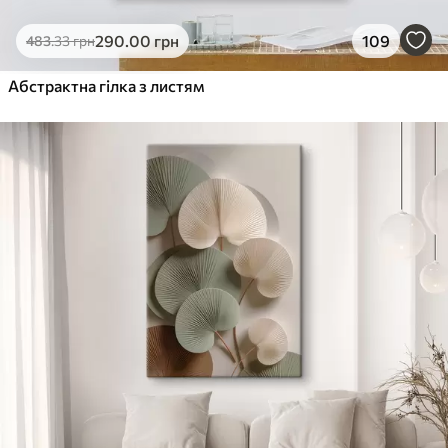
290
.00
грн
109
483
.33
грн
Абстрактна гілка з листям