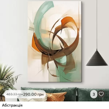
290
.00
грн
3
483
.33
грн
Абстракція