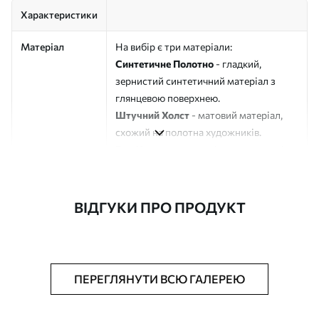
Характеристики
Матеріал
На вибір є три матеріали:
Синтетичне Полотно
- гладкий,
зернистий синтетичний матеріал з
глянцевою поверхнею.
Штучний Холст
- матовий матеріал,
схожий на полотна художників.
Еко-Холст
- високоякісне полотно зі
100% бавовни.
Автор
ART-HOLST
ВІДГУКИ ПРО ПРОДУКТ
Номер артикулу
s46784
Додатково
Можна додати лакове покриття.
ПЕРЕГЛЯНУТИ ВСЮ ГАЛЕРЕЮ
Доступні матеріали