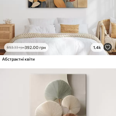
392
.00
грн
1.4k
653
.33
грн
Абстрактні квіти