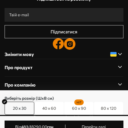
Підписатися
Змінити мову
Про продукт
Про компанію
Виберіть розмір (ШхВ см)
HIT
20 x 30
40 x 60
60 x 90
80 x 120
0800357223
Редагування дозволів на файли cookie
© 2011-2026 Art-holst. Усі права захищені. Власник:
від
483
.33
290
.00
грн
Перейти далі