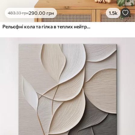
290
.00
грн
1.5k
483
.33
грн
Рельєфні кола та гілка в теплих нейтральних тонах