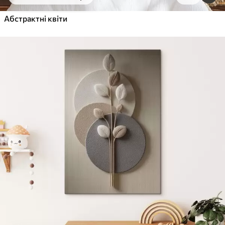
Від
455
.00
грн
✓
Абстрактні квіти
Яскраві, насичені кольори
✓
Стійкість до вицвітання
✓
Безпечне чорнило без запаху
✓
Поверхня з текстурою полотна
✓
Екологічний матеріал