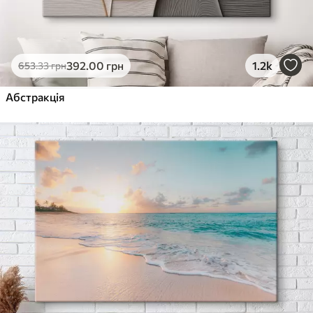
392
.00
грн
1.2k
653
.33
грн
Абстракція