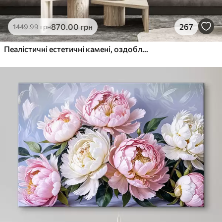
870
.00
грн
267
1449
.99
грн
Пеалістичні естетичні камені, оздоблення будинку, природне освітлення