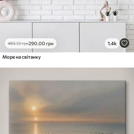
290
.00
грн
1.4k
483
.33
грн
Море на світанку