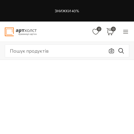
ЗНИЖКИ 40%
0
0