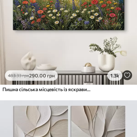
290
.00
грн
1.3k
483
.33
грн
Пишна сільська місцевість із яскравим лугом диких квітів, наповненим різнокольоровими квітами під хмарним небом