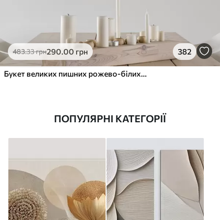
290
.00
грн
382
483
.33
грн
Букет великих пишних рожево-білих квітів півонії із зеленим листям на м’якому розмитому фоні
ПОПУЛЯРНІ КАТЕГОРІЇ