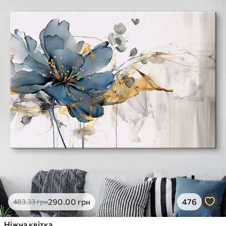
290
.00
грн
476
483
.33
грн
Ніжна квітка