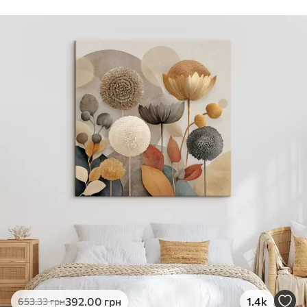
Стандарт
Від
290
.00
грн
✓
Яскраві, насичені кольори
✓
Стійкість до вицвітання
✓
Безпечне чорнило без запаху
✗
Поверхня з текстурою полотна
✗
Екологічний матеріал
Преміум
Від
363
.00
грн
✓
Яскраві, насичені кольори
✓
Стійкість до вицвітання
✓
Безпечне чорнило без запаху
✓
Поверхня з текстурою полотна
✗
Екологічний матеріал
Еко-Преміум
392
.00
грн
1.4k
653
.33
грн