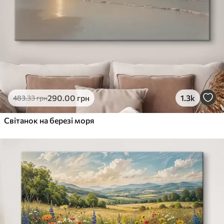
290
.00
грн
1.3k
483
.33
грн
Світанок на березі моря