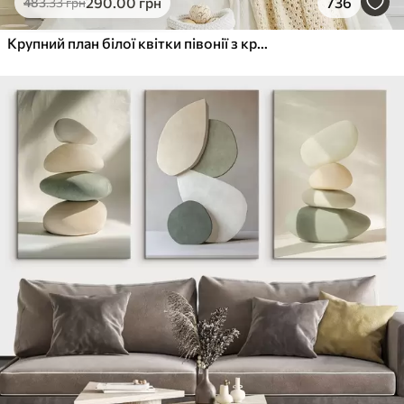
290
.00
грн
736
483
.33
грн
Крупний план білої квітки півонії з крапельками води на пелюстках на розмитому фоні