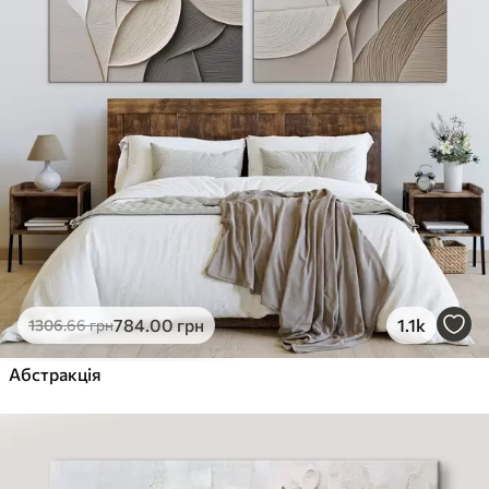
784
.00
грн
1.1k
1306
.66
грн
Абстракція