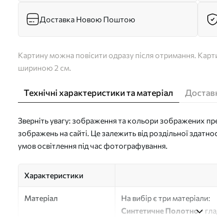
Доставка Новою Поштою
Картину можна повісити одразу після отримання. Карти
шириною 2 см.
Технічні характеристики та матеріал
Доставк
Зверніть увагу: зображення та кольори зображених пре
зображень на сайті. Це залежить від роздільної здатно
умов освітлення під час фотографування.
Характеристики
Матеріал
На вибір є три матеріали:
Синтетичне Полотно
- гл