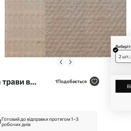
Виберіт
2 шт.
 трави в
1
Подобається
невих
Готовий до відправки протягом 1–3
робочих днів