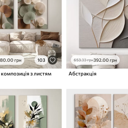
ю
Поверхня з текстурою
✓
полотна
✓
л
Екологічний матеріал
580
.00
грн
103
392
.00
грн
653
.33
грн
 композиція з листям
Абстракція