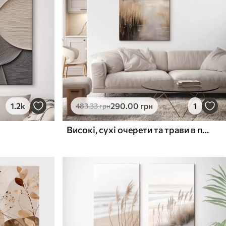
1.2k
290
.00
грн
1
483
.33
грн
Високі, сухі очерети та трави в приглушених бежевих і коричневих відтінках