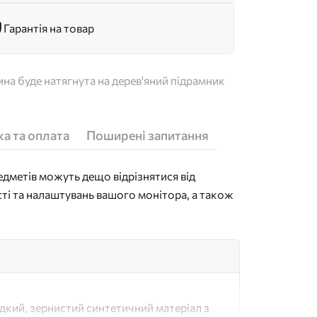
Гарантія на товар
на буде натягнута на дерев'яний підрамник
а та оплата
Поширені запитання
дметів можуть дещо відрізнятися від
сті та налаштувань вашого монітора, а також
адкий, зернистий синтетичний матеріал з