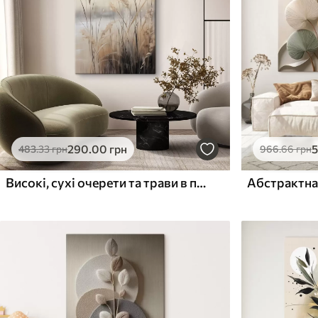
Поверхня з текстурою
Поверхня з текстуро
✗
✓
полотна
полотна
✗
✗
Екологічний матеріал
Екологічний матеріа
290
.00
грн
483
.33
грн
966
.66
грн
Високі, сухі очерети та трави в приглушених бежевих і коричневих відтінках
Абстрактна