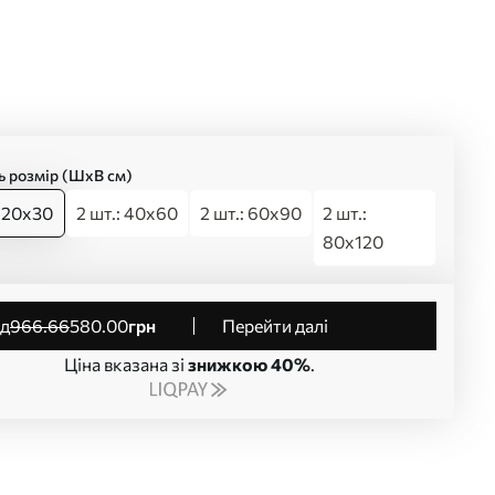
ь розмір (ШхВ см)
: 20x30
2 шт.: 40x60
2 шт.: 60x90
2 шт.:
80x120
від
966
.66
580
.00
грн
Перейти далі
Ціна вказана зі
знижкою 40%
.