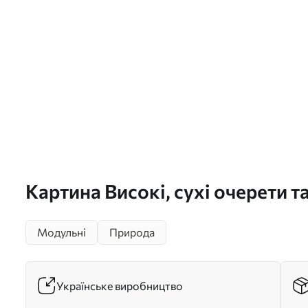
Картина Високі, сухі очерети та
приглушених бежевих і корич
Модульні
Природа
відтінках Арт. m30693
Українське виробництво