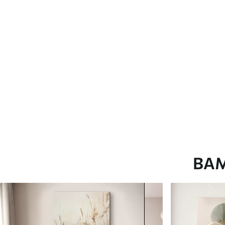
глянцевою поверхнею.
Штучний Холст
- матовий
Еко-Холст
- високоякісне
Автор
ART-HOLST
Номер артикулу
m30693
Додатково
Можна додати лакове пок
Доступні матеріали
ВА
Стандарт
Преміум
Від
580
.00
грн
Від
726
.00
грн
✓
✓
Яскраві, насичені кольори
Яскраві, насичені ко
✓
✓
Стійкість до вицвітання
Стійкість до вицвіта
✓
✓
Безпечне чорнило без запаху
Безпечне чорнило бе