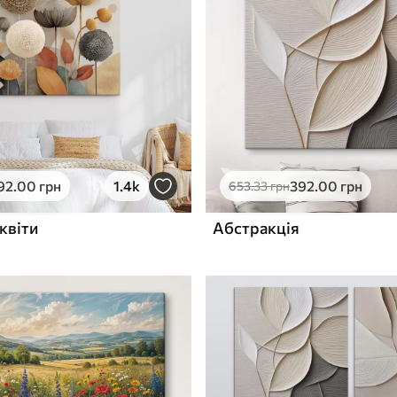
ю
Поверхня з текстурою
✓
полотна
✓
л
Екологічний матеріал
92
.00
грн
1.4k
392
.00
грн
653
.33
грн
квіти
Абстракція