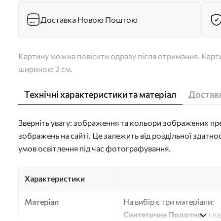
Доставка Новою Поштою
Картину можна повісити одразу після отримання. Карти
шириною 2 см.
Технічні характеристики та матеріал
Доставк
Зверніть увагу: зображення та кольори зображених пре
зображень на сайті. Це залежить від роздільної здатно
умов освітлення під час фотографування.
Характеристики
Матеріал
На вибір є три матеріали:
Синтетичне Полотно
- гл