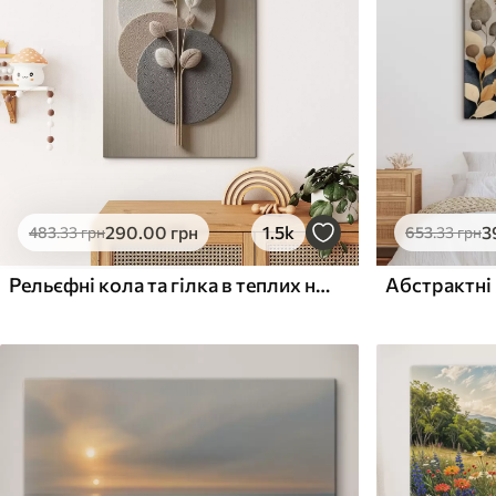
Поверхня з текстурою
Поверхня з текстуро
✗
✓
полотна
полотна
✗
✗
Екологічний матеріал
Екологічний матеріа
290
.00
грн
1.5k
3
483
.33
грн
653
.33
грн
Рельєфні кола та гілка в теплих нейтральних тонах
Абстрактні 