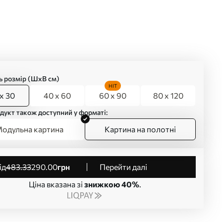
ь розмір (ШхВ см)
HIT
x 30
40 x 60
60 x 90
80 x 120
дукт також доступний у форматі:
одульна картина
Картина на полотні
від
483
.33
290
.00
грн
Перейти далі
Ціна вказана зі
знижкою 40%
.