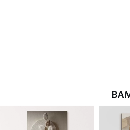
глянцевою поверхнею.
Штучний Холст
- матовий
Еко-Холст
- високоякісне
Автор
ART-HOLST
Номер артикулу
s46736
Додатково
Можна додати лакове пок
Доступні матеріали
ВА
Стандарт
Преміум
Від
290
.00
грн
Від
363
.00
грн
✓
✓
Яскраві, насичені кольори
Яскраві, насичені ко
✓
✓
Стійкість до вицвітання
Стійкість до вицвіта
✓
✓
Безпечне чорнило без запаху
Безпечне чорнило бе