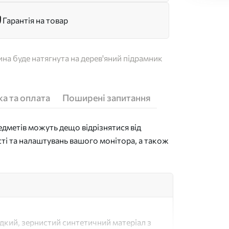
Гарантія на товар
на буде натягнута на дерев'яний підрамник
а та оплата
Поширені запитання
дметів можуть дещо відрізнятися від
сті та налаштувань вашого монітора, а також
адкий, зернистий синтетичний матеріал з