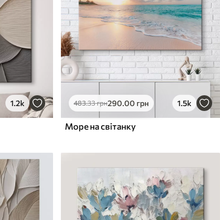
1.2k
290
.00
грн
1.5k
483
.33
грн
Море на світанку