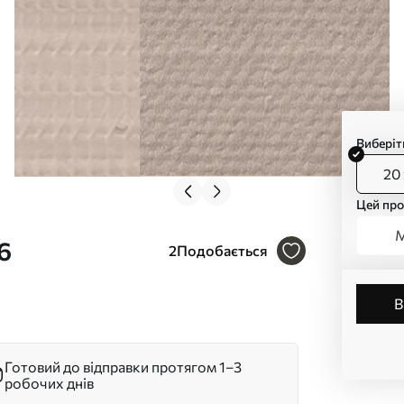
Виберіт
20 
Цей про
М
6
2
Подобається
Готовий до відправки протягом 1–3
робочих днів