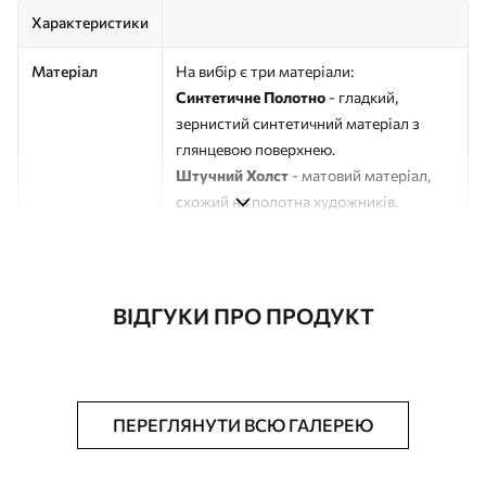
Характеристики
Матеріал
На вибір є три матеріали:
Синтетичне Полотно
- гладкий,
зернистий синтетичний матеріал з
глянцевою поверхнею.
Штучний Холст
- матовий матеріал,
схожий на полотна художників.
Еко-Холст
- високоякісне полотно зі
100% бавовни.
Автор
ART-HOLST
ВІДГУКИ ПРО ПРОДУКТ
Номер артикулу
s45126
Додатково
Можна додати лакове покриття.
ПЕРЕГЛЯНУТИ ВСЮ ГАЛЕРЕЮ
Доступні матеріали