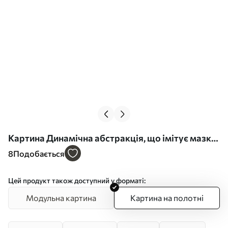
Картина Динамічна абстракція, що імітує мазки
пензля Арт. s45126
8
Подобається
Цей продукт також доступний у форматі:
Модульна картина
Картина на полотні