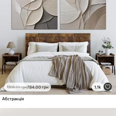
784
.00
грн
1.1k
1306
.66
грн
Абстракція