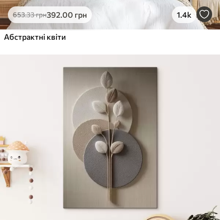
Еко-Преміум
392
.00
грн
1.4k
653
.33
грн
Від
455
.00
грн
✓
Абстрактні квіти
Яскраві, насичені кольори
✓
Стійкість до вицвітання
✓
Безпечне чорнило без запаху
✓
Поверхня з текстурою полотна
✓
Екологічний матеріал