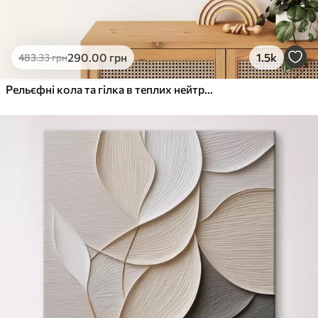
290
.00
грн
1.5k
483
.33
грн
Рельєфні кола та гілка в теплих нейтральних тонах