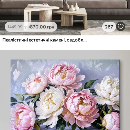
870
.00
грн
267
1449
.99
грн
Пеалістичні естетичні камені, оздоблення будинку, природне освітлення