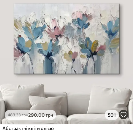
290
.00
грн
501
483
.33
грн
Абстрактні квіти олією