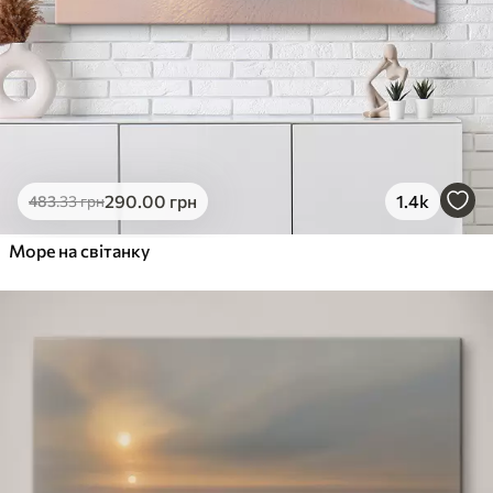
290
.00
грн
1.4k
483
.33
грн
Море на світанку