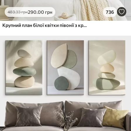
290
.00
грн
736
483
.33
грн
Крупний план білої квітки півонії з крапельками води на пелюстках на розмитому фоні