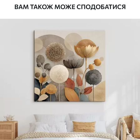
ВАМ ТАКОЖ МОЖЕ СПОДОБАТИСЯ
Стандарт
Від
290
.00
грн
✓
Яскраві, насичені кольори
✓
Стійкість до вицвітання
✓
Безпечне чорнило без запаху
✗
Поверхня з текстурою полотна
✗
Екологічний матеріал
Преміум
Від
363
.00
грн
✓
Яскраві, насичені кольори
✓
Стійкість до вицвітання
✓
Безпечне чорнило без запаху
✓
Поверхня з текстурою полотна
✗
Екологічний матеріал