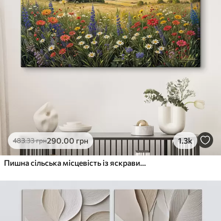
290
.00
грн
1.3k
483
.33
грн
Пишна сільська місцевість із яскравим лугом диких квітів, наповненим різнокольоровими квітами під хмарним небом