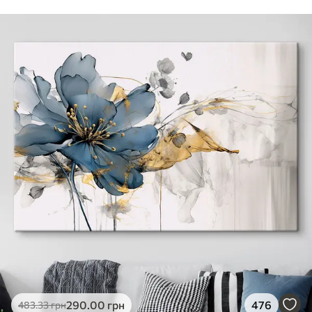
290
.00
грн
476
483
.33
грн