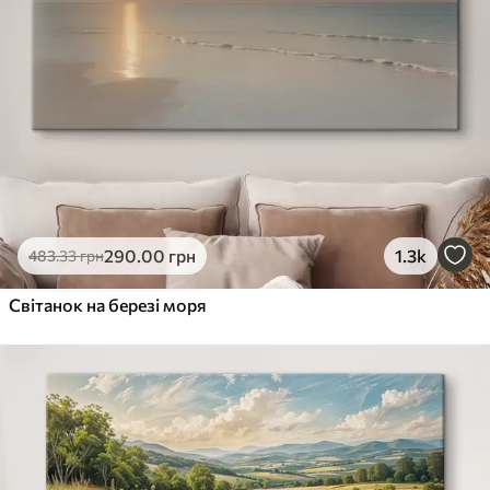
290
.00
грн
1.3k
483
.33
грн
Світанок на березі моря