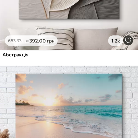
392
.00
грн
1.2k
653
.33
грн
Абстракція