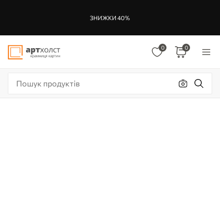
ЗНИЖКИ 40%
0
0