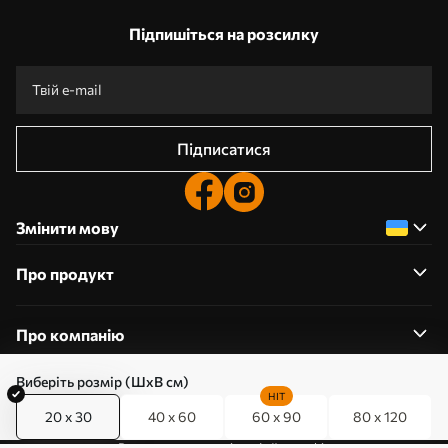
Підпишіться на розсилку
Підписатися
Змінити мову
Про продукт
Про компанію
Виберіть розмір (ШхВ см)
HIT
20 x 30
40 x 60
60 x 90
80 x 120
0800357223
Редагування дозволів на файли cookie