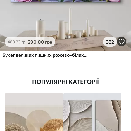
290
.00
грн
382
483
.33
грн
Букет великих пишних рожево-білих квітів півонії із зеленим листям на м’якому розмитому фоні
ПОПУЛЯРНІ КАТЕГОРІЇ