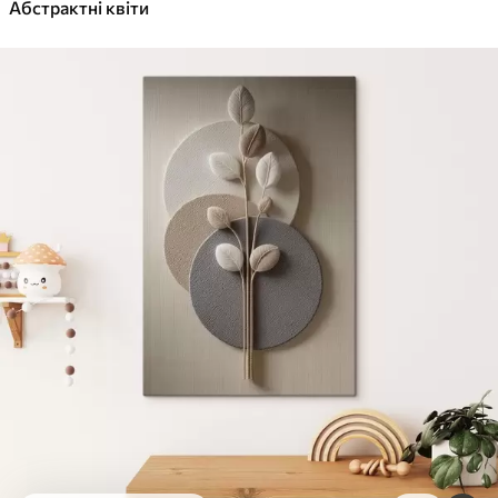
✓
Абстрактні квіти
Яскраві, насичені кольори
✓
Стійкість до вицвітання
✓
Безпечне чорнило без запаху
✓
Поверхня з текстурою полотна
✓
Екологічний матеріал