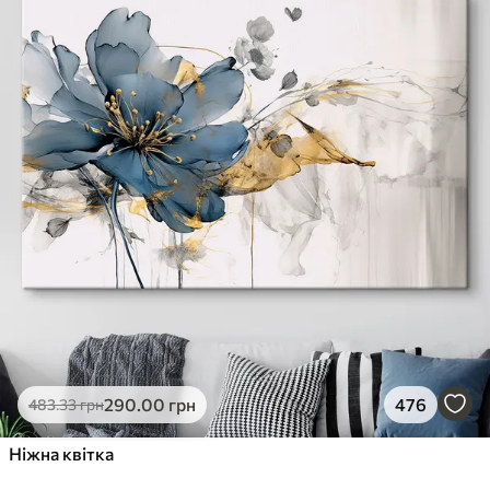
290
.00
грн
476
483
.33
грн
Ніжна квітка