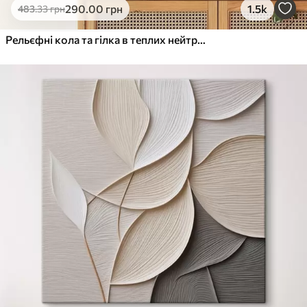
290
.00
грн
1.5k
483
.33
грн
Рельєфні кола та гілка в теплих нейтральних тонах