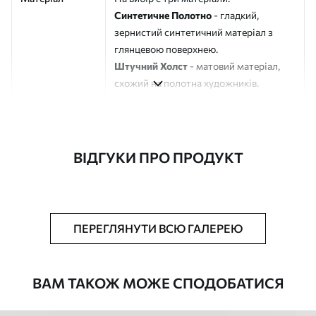
Синтетичне Полотно
- гладкий,
зернистий синтетичний матеріал з
глянцевою поверхнею.
Штучний Холст
- матовий матеріал,
схожий на полотна художників.
Еко-Холст
- високоякісне полотно зі
100% бавовни.
Автор
ART-HOLST
ВІДГУКИ ПРО ПРОДУКТ
Номер артикулу
s46562
Додатково
Можна додати лакове покриття.
ПЕРЕГЛЯНУТИ ВСЮ ГАЛЕРЕЮ
Доступні матеріали
ВАМ ТАКОЖ МОЖЕ СПОДОБАТИСЯ
Стандарт
Від
290
.00
грн