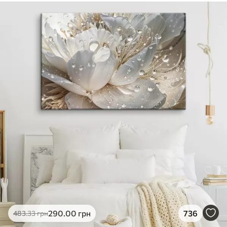
290
.00
грн
736
483
.33
грн