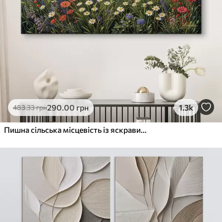
290
.00
грн
1.3k
483
.33
грн
Пишна сільська місцевість із яскравим лугом диких квітів, наповненим різнокольоровими квітами під хмарним небом