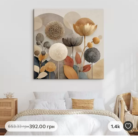
✓
Яскраві, насичені кольори
✓
Стійкість до вицвітання
✓
Безпечне чорнило без запаху
✗
Поверхня з текстурою полотна
✗
Екологічний матеріал
Преміум
Від
363
.00
грн
✓
Яскраві, насичені кольори
✓
Стійкість до вицвітання
✓
Безпечне чорнило без запаху
✓
Поверхня з текстурою полотна
✗
Екологічний матеріал
Еко-Преміум
392
.00
грн
1.4k
653
.33
грн
Від
455
.00
грн