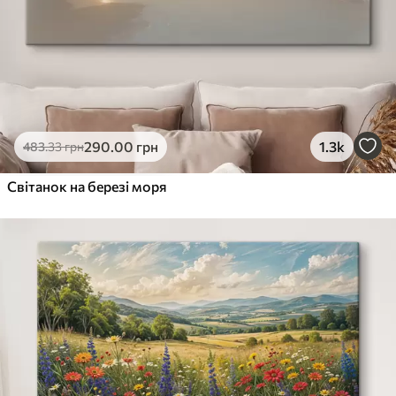
290
.00
грн
1.3k
483
.33
грн
Світанок на березі моря