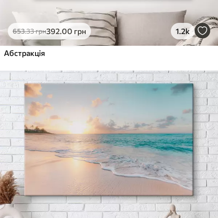
392
.00
грн
1.2k
653
.33
грн
Абстракція