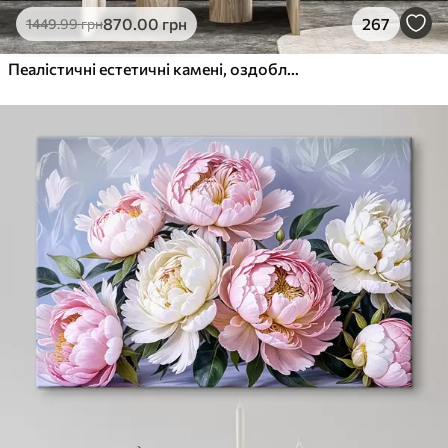
870
.00
грн
267
1449
.99
грн
Пеалістичні естетичні камені, оздоблення будинку, природне освітлення