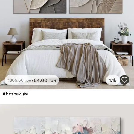
784
.00
грн
1.1k
1306
.66
грн
Абстракція