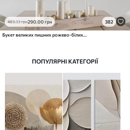
290
.00
грн
382
483
.33
грн
Букет великих пишних рожево-білих квітів півонії із зеленим листям на м’якому розмитому фоні
ПОПУЛЯРНІ КАТЕГОРІЇ