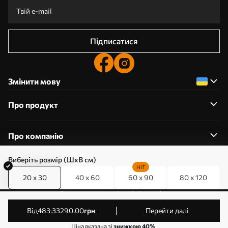
Підписатися
Змінити мову
Про продукт
Про компанію
Виберіть розмір (ШхВ см)
HIT
20 x 30
40 x 60
60 x 90
80 x 120
0800357223
Редагування дозволів на файли cookie
© 2011-2026 Art-holst. Усі права захищені. Власник:
від
483
.33
290
.00
грн
Перейти далі
ТОВ “КЛЄВЄР”. Код ЄДРПОУ: 31780602.
Ціна вказана зі
знижкою 40%
.