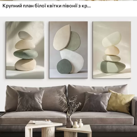
Крупний план білої квітки півонії з крапельками води на пелюстках на розмитому фоні