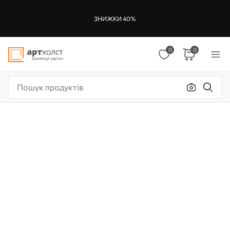
ЗНИЖКИ 40%
0
0