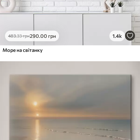
290
.00
грн
1.4k
483
.33
грн
Море на світанку