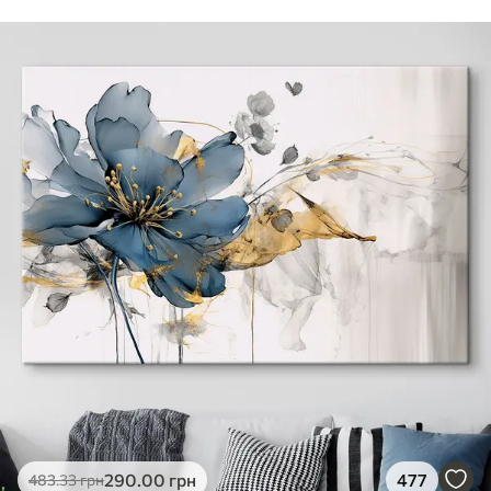
290
.00
грн
477
483
.33
грн