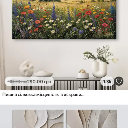
290
.00
грн
1.3k
483
.33
грн
Пишна сільська місцевість із яскравим лугом диких квітів, наповненим різнокольоровими квітами під хмарним небом