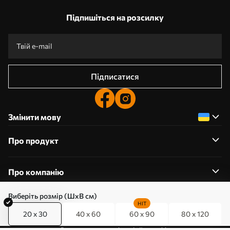
Підпишіться на розсилку
Підписатися
Змінити мову
Про продукт
Про компанію
Виберіть розмір (ШхВ см)
HIT
20 x 30
40 x 60
60 x 90
80 x 120
0800357223
Редагування дозволів на файли cookie