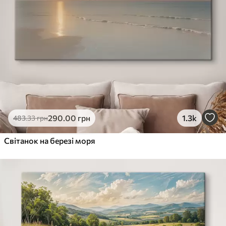
290
.00
грн
1.3k
483
.33
грн
Світанок на березі моря