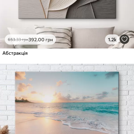
392
.00
грн
1.2k
653
.33
грн
Абстракція