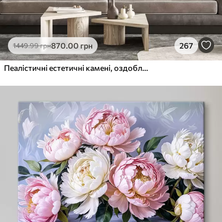
870
.00
грн
267
1449
.99
грн
Пеалістичні естетичні камені, оздоблення будинку, природне освітлення