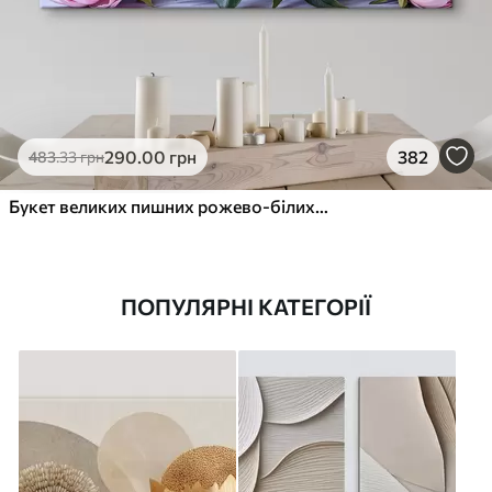
290
.00
грн
382
483
.33
грн
Букет великих пишних рожево-білих квітів півонії із зеленим листям на м’якому розмитому фоні
ПОПУЛЯРНІ КАТЕГОРІЇ