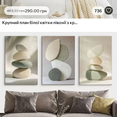
290
.00
грн
736
483
.33
грн
Крупний план білої квітки півонії з крапельками води на пелюстках на розмитому фоні