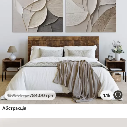
784
.00
грн
1.1k
1306
.66
грн
Абстракція