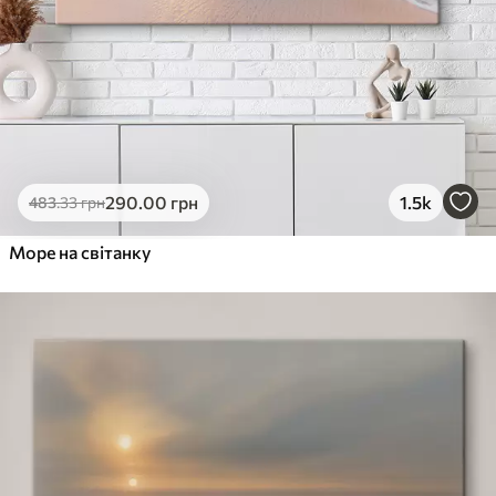
290
.00
грн
1.5k
483
.33
грн
Море на світанку