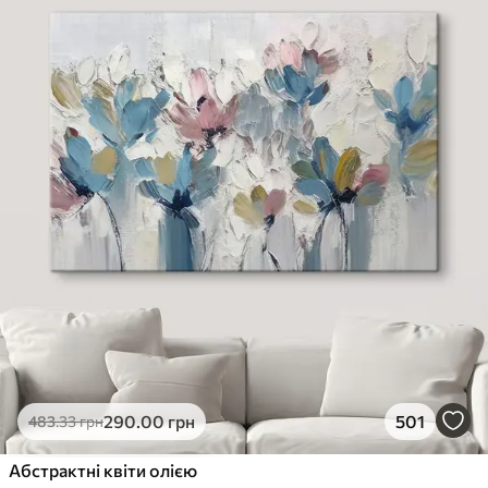
290
.00
грн
501
483
.33
грн
Абстрактні квіти олією