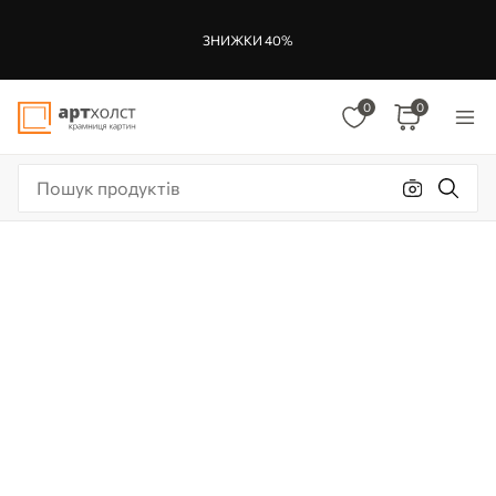
ЗНИЖКИ 40%
0
0