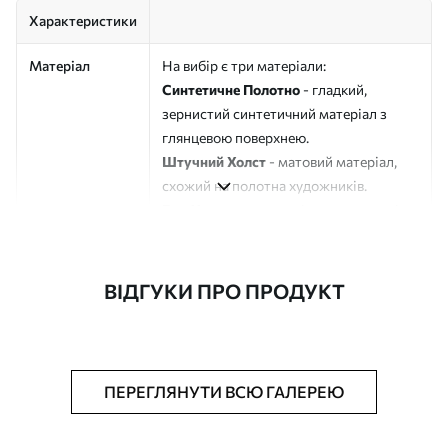
Характеристики
Матеріал
На вибір є три матеріали:
Синтетичне Полотно
- гладкий,
зернистий синтетичний матеріал з
глянцевою поверхнею.
Штучний Холст
- матовий матеріал,
схожий на полотна художників.
Еко-Холст
- високоякісне полотно зі
100% бавовни.
Автор
ART-HOLST
ВІДГУКИ ПРО ПРОДУКТ
Номер артикулу
s45973
Додатково
Можна додати лакове покриття.
ПЕРЕГЛЯНУТИ ВСЮ ГАЛЕРЕЮ
Доступні матеріали