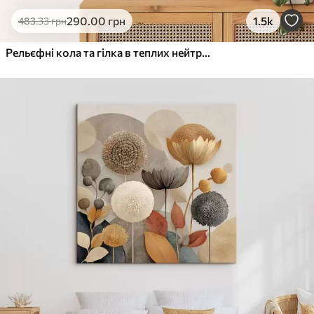
Еко-Преміум
290
.00
грн
1.5k
483
.33
грн
Від
455
.00
грн
✓
Яскраві, насичені кольори
Рельєфні кола та гілка в теплих нейтральних тонах
✓
Стійкість до вицвітання
✓
Безпечне чорнило без запаху
✓
Поверхня з текстурою полотна
✓
Екологічний матеріал