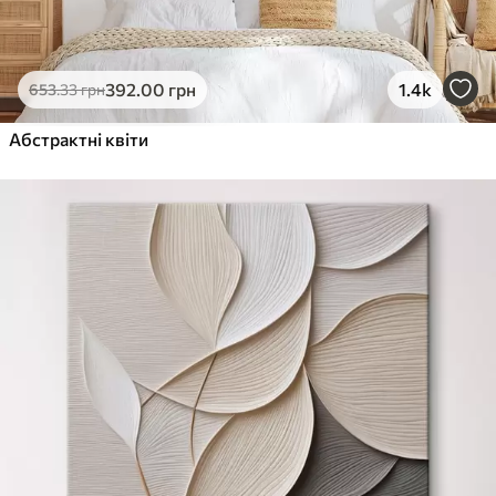
392
.00
грн
1.4k
653
.33
грн
Абстрактні квіти