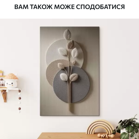
ВАМ ТАКОЖ МОЖЕ СПОДОБАТИСЯ
Стандарт
Від
290
.00
грн
✓
Яскраві, насичені кольори
✓
Стійкість до вицвітання
✓
Безпечне чорнило без запаху
✗
Поверхня з текстурою полотна
✗
Екологічний матеріал
Преміум
Від
363
.00
грн
✓
Яскраві, насичені кольори
✓
Стійкість до вицвітання
✓
Безпечне чорнило без запаху
✓
Поверхня з текстурою полотна
✗
Екологічний матеріал