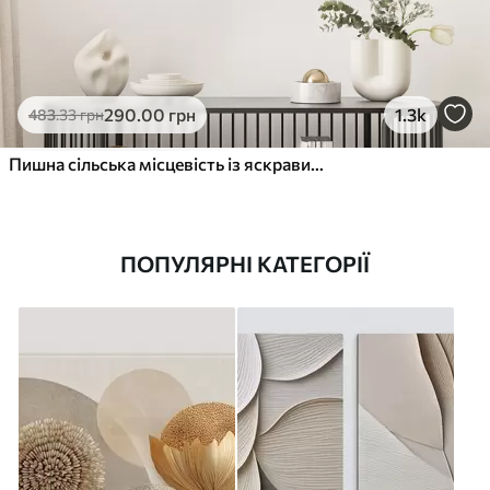
290
.00
грн
1.3k
483
.33
грн
Пишна сільська місцевість із яскравим лугом диких квітів, наповненим різнокольоровими квітами під хмарним небом
ПОПУЛЯРНІ КАТЕГОРІЇ