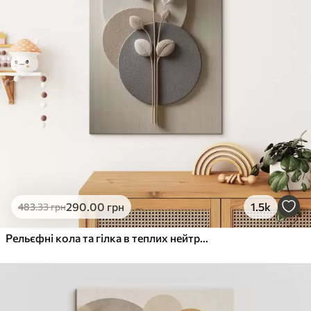
290
.00
грн
1.5k
483
.33
грн
Рельєфні кола та гілка в теплих нейтральних тонах