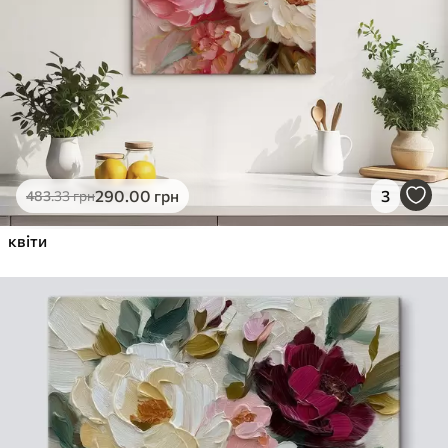
290
.00
грн
3
483
.33
грн
квіти