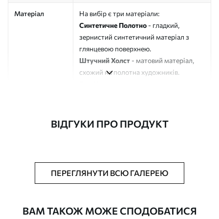
Матеріал
На вибір є три матеріали:
Синтетичне Полотно
- гладкий,
зернистий синтетичний матеріал з
глянцевою поверхнею.
Штучний Холст
- матовий матеріал,
схожий на полотна художників.
Еко-Холст
- високоякісне полотно зі
100% бавовни.
Автор
ART-HOLST
ВІДГУКИ ПРО ПРОДУКТ
Номер артикулу
s45877
Додатково
Можна додати лакове покриття.
ПЕРЕГЛЯНУТИ ВСЮ ГАЛЕРЕЮ
Доступні матеріали
ВАМ ТАКОЖ МОЖЕ СПОДОБАТИСЯ