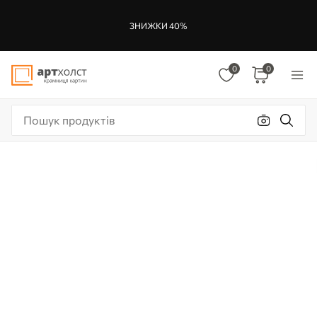
ЗНИЖКИ 40%
0
0