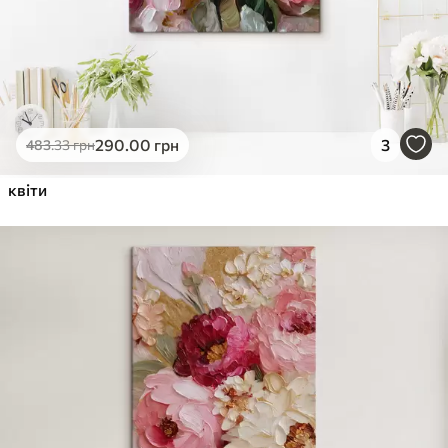
290
.00
грн
3
483
.33
грн
квіти