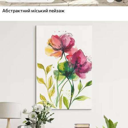
Від
455
.00
грн
✓
Абстрактний міський пейзаж
Яскраві, насичені кольори
✓
Стійкість до вицвітання
✓
Безпечне чорнило без запаху
✓
Поверхня з текстурою полотна
✓
Екологічний матеріал