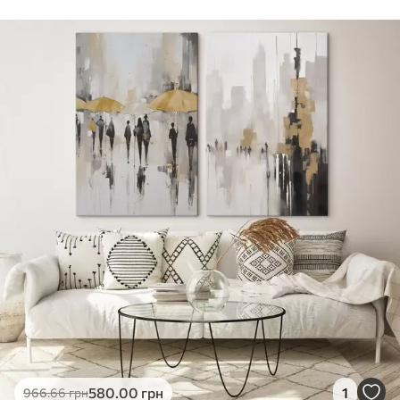
Стандарт
Від
290
.00
грн
✓
Яскраві, насичені кольори
✓
Стійкість до вицвітання
✓
Безпечне чорнило без запаху
✗
Поверхня з текстурою полотна
✗
Екологічний матеріал
Преміум
Від
363
.00
грн
✓
Яскраві, насичені кольори
✓
Стійкість до вицвітання
✓
Безпечне чорнило без запаху
✓
Поверхня з текстурою полотна
✗
Екологічний матеріал
Еко-Преміум
580
.00
грн
1
966
.66
грн