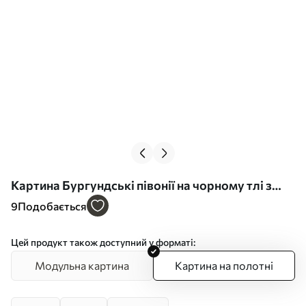
Картина Бургундські півонії на чорному тлі з
жовтими акцентами Арт. s45877
9
Подобається
Цей продукт також доступний у форматі:
Модульна картина
Картина на полотні