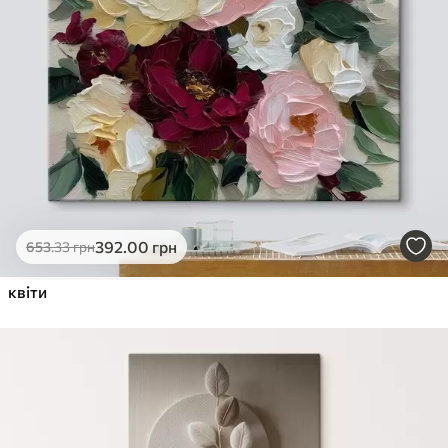
392
.00
грн
653
.33
грн
квіти