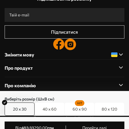
Підписатися
Змінити мову
Про продукт
Про компанію
Виберіть розмір (ШхВ см)
HIT
20 x 30
40 x 60
60 x 90
80 x 120
0800357223
Редагування дозволів на файли cookie
© 2011-2026 Art-holst. Усі права захищені. Власник:
від
483
.33
290
.00
грн
Перейти далі