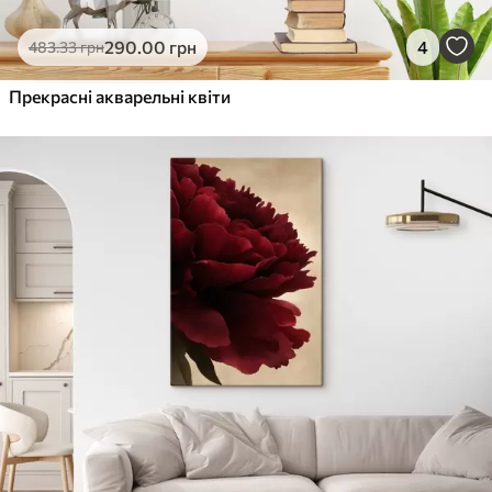
290
.00
грн
4
483
.33
грн
Прекрасні акварельні квіти