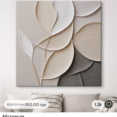
392
.00
грн
1.2k
653
.33
грн
Абстракція