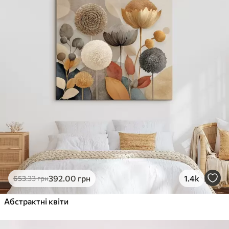
392
.00
грн
1.4k
653
.33
грн
Абстрактні квіти