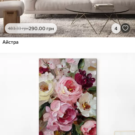
290
.00
грн
4
483
.33
грн
Айстра