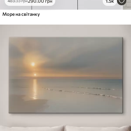
290
.00
грн
1.5k
483
.33
грн
Море на світанку