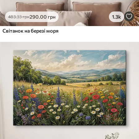
290
.00
грн
1.3k
483
.33
грн
Світанок на березі моря