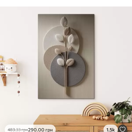
Стандарт
Від
290
.00
грн
✓
Яскраві, насичені кольори
✓
Стійкість до вицвітання
✓
Безпечне чорнило без запаху
✗
Поверхня з текстурою полотна
✗
Екологічний матеріал
Преміум
Від
363
.00
грн
✓
Яскраві, насичені кольори
✓
Стійкість до вицвітання
✓
Безпечне чорнило без запаху
✓
Поверхня з текстурою полотна
✗
Екологічний матеріал
Еко-Преміум
290
.00
грн
1.5k
483
.33
грн