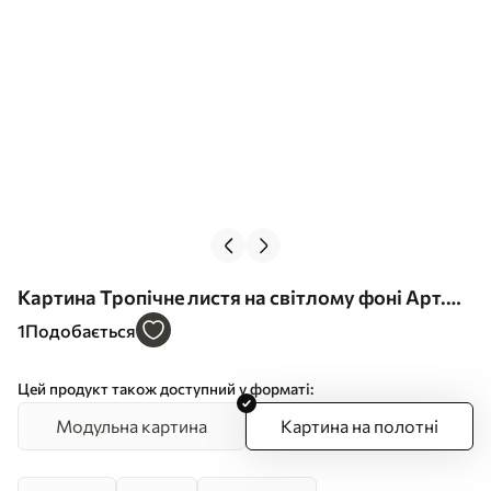
Картина Тропічне листя на світлому фоні Арт.
s45617
1
Подобається
Цей продукт також доступний у форматі:
Модульна картина
Картина на полотні