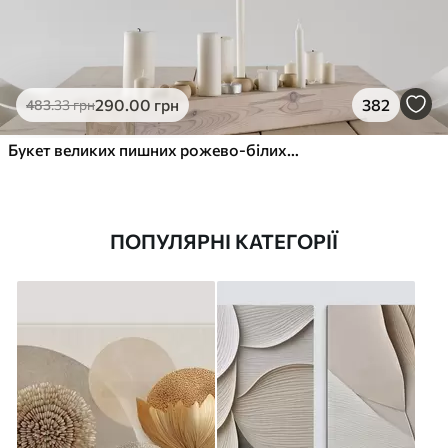
290
.00
грн
382
483
.33
грн
Букет великих пишних рожево-білих квітів півонії із зеленим листям на м’якому розмитому фоні
ПОПУЛЯРНІ КАТЕГОРІЇ