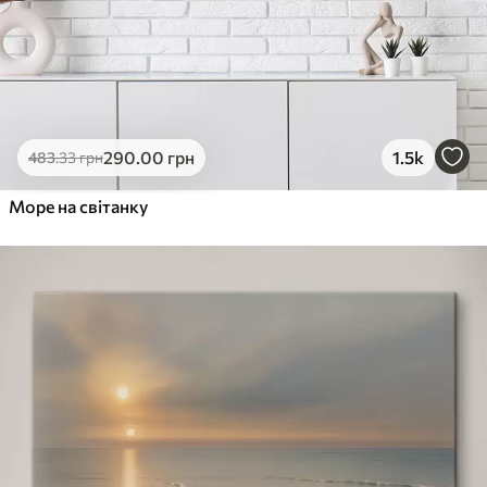
290
.00
грн
1.5k
483
.33
грн
Море на світанку