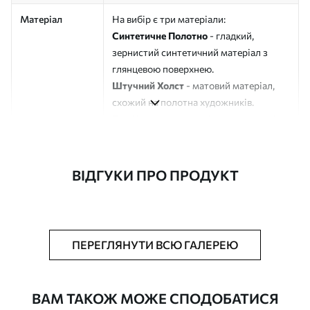
Матеріал
На вибір є три матеріали:
Синтетичне Полотно
- гладкий,
зернистий синтетичний матеріал з
глянцевою поверхнею.
Штучний Холст
- матовий матеріал,
схожий на полотна художників.
Еко-Холст
- високоякісне полотно зі
100% бавовни.
Автор
ART-HOLST
ВІДГУКИ ПРО ПРОДУКТ
Номер артикулу
s45617
Додатково
Можна додати лакове покриття.
ПЕРЕГЛЯНУТИ ВСЮ ГАЛЕРЕЮ
Доступні матеріали
ВАМ ТАКОЖ МОЖЕ СПОДОБАТИСЯ