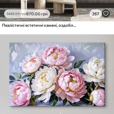
870
.00
грн
267
1449
.99
грн
Пеалістичні естетичні камені, оздоблення будинку, природне освітлення