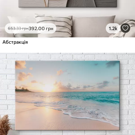
392
.00
грн
1.2k
653
.33
грн
Абстракція