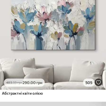
290
.00
грн
505
483
.33
грн
Абстрактні квіти олією