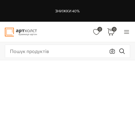
ЗНИЖКИ 40%
0
0