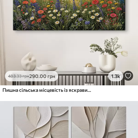
290
.00
грн
1.3k
483
.33
грн
Пишна сільська місцевість із яскравим лугом диких квітів, наповненим різнокольоровими квітами під хмарним небом