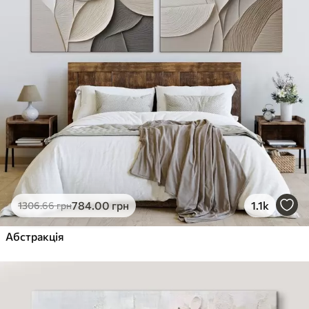
784
.00
грн
1.1k
1306
.66
грн
Абстракція