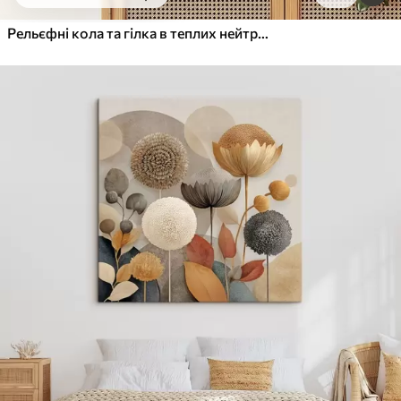
Від
455
.00
грн
✓
Яскраві, насичені кольори
Рельєфні кола та гілка в теплих нейтральних тонах
✓
Стійкість до вицвітання
✓
Безпечне чорнило без запаху
✓
Поверхня з текстурою полотна
✓
Екологічний матеріал