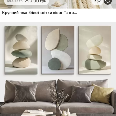
290
.00
грн
737
483
.33
грн
Крупний план білої квітки півонії з крапельками води на пелюстках на розмитому фоні