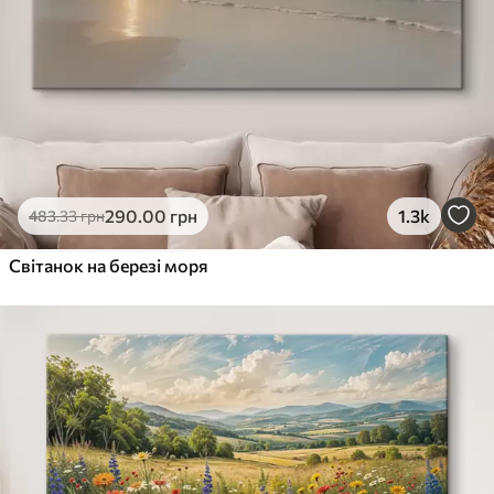
290
.00
грн
1.3k
483
.33
грн
Світанок на березі моря