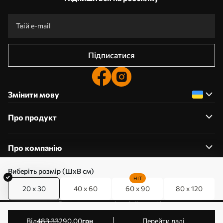
Підписатися
Змінити мову
Про продукт
Про компанію
Виберіть розмір (ШхВ см)
HIT
20 x 30
40 x 60
60 x 90
80 x 120
0800357223
Редагування дозволів на файли cookie
© 2011-2026 Art-holst. Усі права захищені. Власник:
від
483
.33
290
.00
грн
Перейти далі