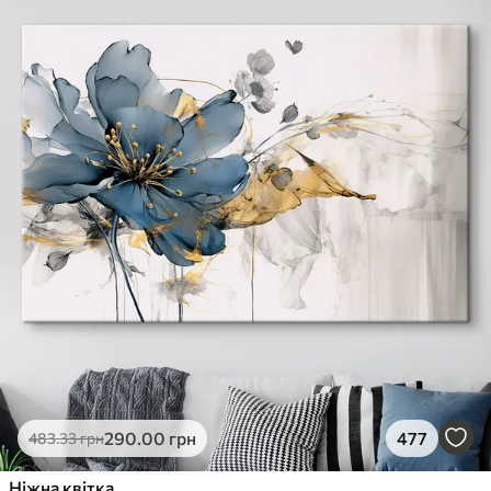
290
.00
грн
477
483
.33
грн
Ніжна квітка