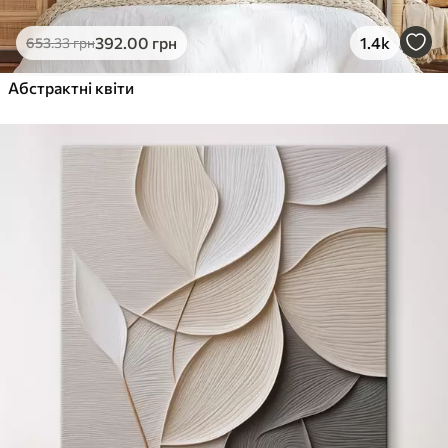
392
.00
грн
1.4k
653
.33
грн
Абстрактні квіти