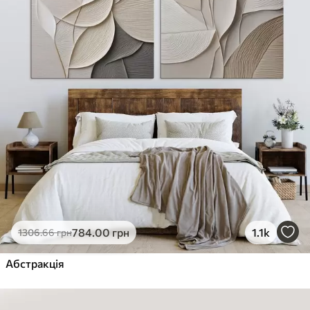
784
.00
грн
1.1k
1306
.66
грн
Абстракція