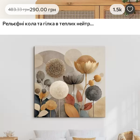
Еко-Преміум
290
.00
грн
1.5k
483
.33
грн
Від
455
.00
грн
✓
Яскраві, насичені кольори
Рельєфні кола та гілка в теплих нейтральних тонах
✓
Стійкість до вицвітання
✓
Безпечне чорнило без запаху
✓
Поверхня з текстурою полотна
✓
Екологічний матеріал