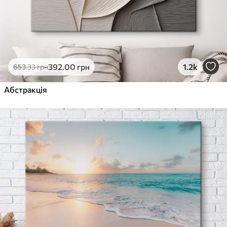
392
.00
грн
1.2k
653
.33
грн
Абстракція