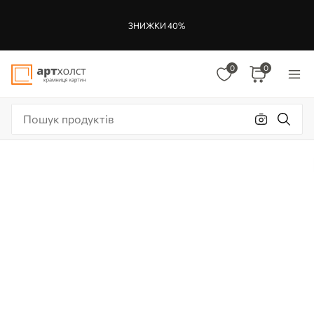
ЗНИЖКИ 40%
0
0