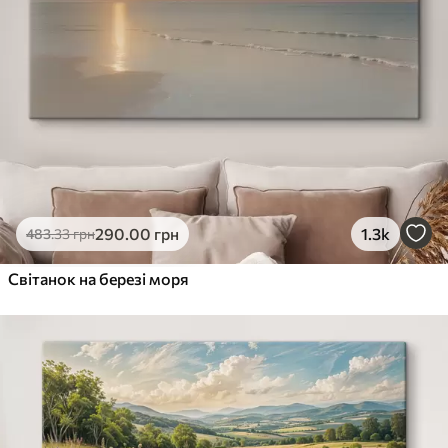
290
.00
грн
1.3k
483
.33
грн
Світанок на березі моря