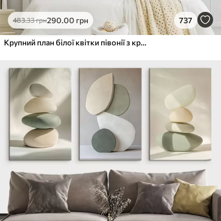
290
.00
грн
737
483
.33
грн
Крупний план білої квітки півонії з крапельками води на пелюстках на розмитому фоні