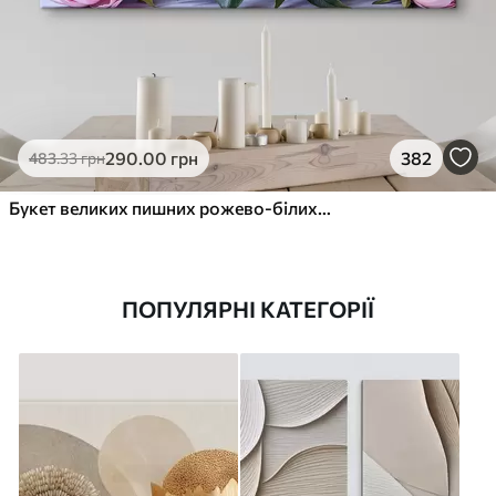
290
.00
грн
382
483
.33
грн
Букет великих пишних рожево-білих квітів півонії із зеленим листям на м’якому розмитому фоні
ПОПУЛЯРНІ КАТЕГОРІЇ