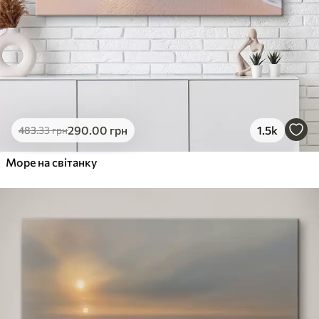
290
.00
грн
1.5k
483
.33
грн
Море на світанку