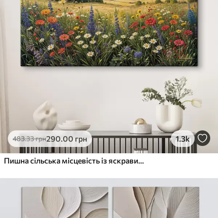
290
.00
грн
1.3k
483
.33
грн
Пишна сільська місцевість із яскравим лугом диких квітів, наповненим різнокольоровими квітами під хмарним небом