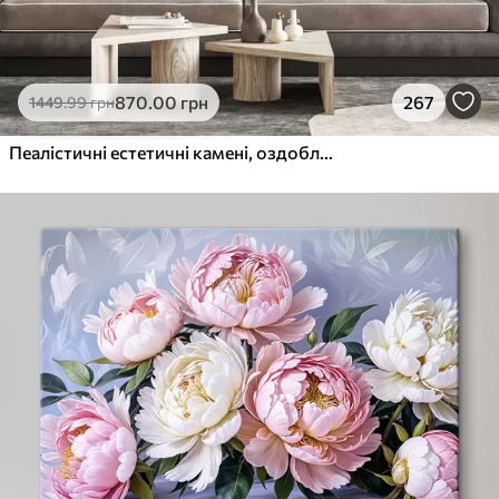
870
.00
грн
267
1449
.99
грн
Пеалістичні естетичні камені, оздоблення будинку, природне освітлення