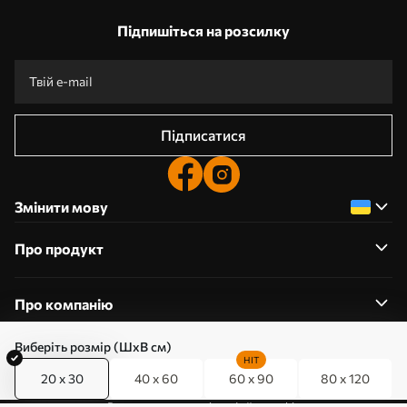
Підпишіться на розсилку
Підписатися
Змінити мову
Про продукт
Про компанію
Виберіть розмір (ШхВ см)
HIT
20 x 30
40 x 60
60 x 90
80 x 120
0800357223
Редагування дозволів на файли cookie