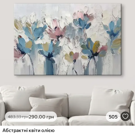
290
.00
грн
505
483
.33
грн
Абстрактні квіти олією