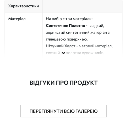
Характеристики
Матеріал
На вибір є три матеріали:
Синтетичне Полотно
- гладкий,
зернистий синтетичний матеріал з
глянцевою поверхнею.
Штучний Холст
- матовий матеріал,
схожий на полотна художників.
Еко-Холст
- високоякісне полотно зі
100% бавовни.
Автор
ART-HOLST
ВІДГУКИ ПРО ПРОДУКТ
Номер артикулу
s45606
Додатково
Можна додати лакове покриття.
ПЕРЕГЛЯНУТИ ВСЮ ГАЛЕРЕЮ
Доступні матеріали