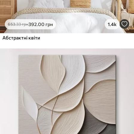
392
.00
грн
1.4k
653
.33
грн
Абстрактні квіти