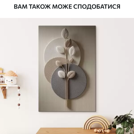
ВАМ ТАКОЖ МОЖЕ СПОДОБАТИСЯ
Стандарт
Від
290
.00
грн
✓
Яскраві, насичені кольори
✓
Стійкість до вицвітання
✓
Безпечне чорнило без запаху
✗
Поверхня з текстурою полотна
✗
Екологічний матеріал
Преміум
Від
363
.00
грн
✓
Яскраві, насичені кольори
✓
Стійкість до вицвітання
✓
Безпечне чорнило без запаху
✓
Поверхня з текстурою полотна
✗
Екологічний матеріал