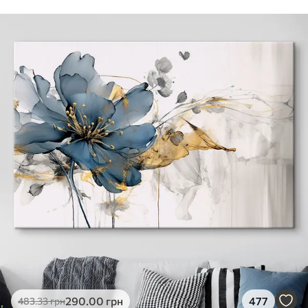
290
.00
грн
477
483
.33
грн