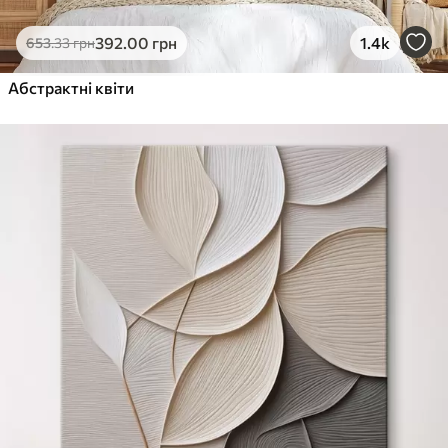
392
.00
грн
1.4k
653
.33
грн
Абстрактні квіти