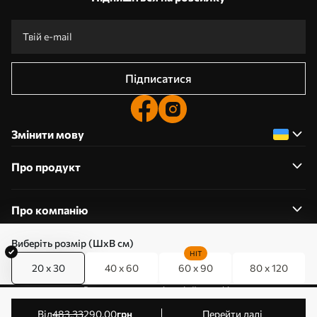
Підписатися
Змінити мову
Про продукт
Про компанію
Виберіть розмір (ШхВ см)
HIT
20 x 30
40 x 60
60 x 90
80 x 120
0800357223
Редагування дозволів на файли cookie
© 2011-2026 Art-holst. Усі права захищені. Власник:
від
483
.33
290
.00
грн
Перейти далі