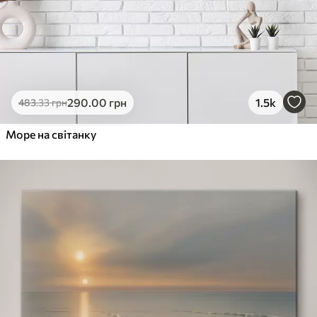
290
.00
грн
1.5k
483
.33
грн
Море на світанку