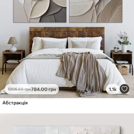
784
.00
грн
1.1k
1306
.66
грн
Абстракція