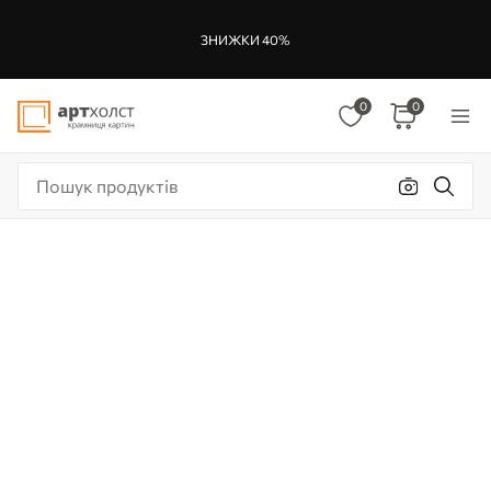
ЗНИЖКИ 40%
0
0