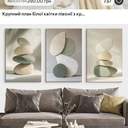
290
.00
грн
737
483
.33
грн
Крупний план білої квітки півонії з крапельками води на пелюстках на розмитому фоні