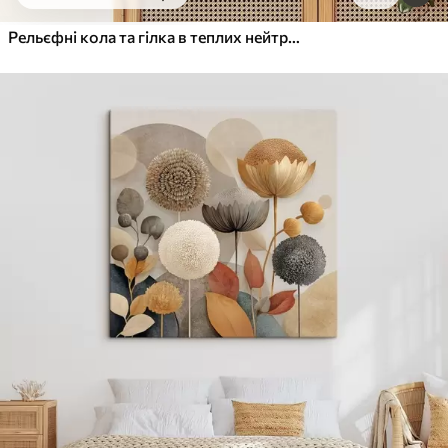
Від
455
.00
грн
✓
Яскраві, насичені кольори
Рельєфні кола та гілка в теплих нейтральних тонах
✓
Стійкість до вицвітання
✓
Безпечне чорнило без запаху
✓
Поверхня з текстурою полотна
✓
Екологічний матеріал