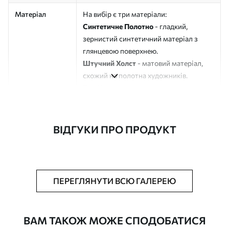
Матеріал
На вибір є три матеріали:
Синтетичне Полотно
- гладкий,
зернистий синтетичний матеріал з
глянцевою поверхнею.
Штучний Холст
- матовий матеріал,
схожий на полотна художників.
Еко-Холст
- високоякісне полотно зі
100% бавовни.
Автор
ART-HOLST
ВІДГУКИ ПРО ПРОДУКТ
Номер артикулу
s43594
Додатково
Можна додати лакове покриття.
ПЕРЕГЛЯНУТИ ВСЮ ГАЛЕРЕЮ
Доступні матеріали
ВАМ ТАКОЖ МОЖЕ СПОДОБАТИСЯ