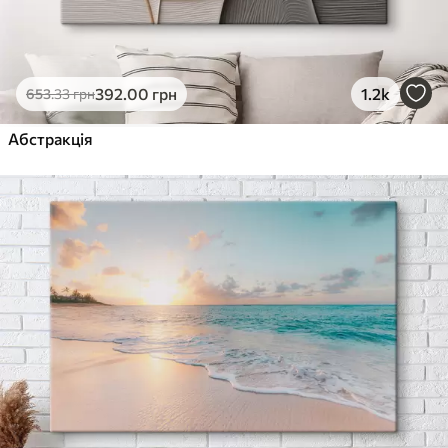
392
.00
грн
1.2k
653
.33
грн
Абстракція