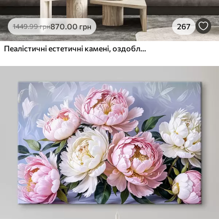
870
.00
грн
267
1449
.99
грн
Пеалістичні естетичні камені, оздоблення будинку, природне освітлення