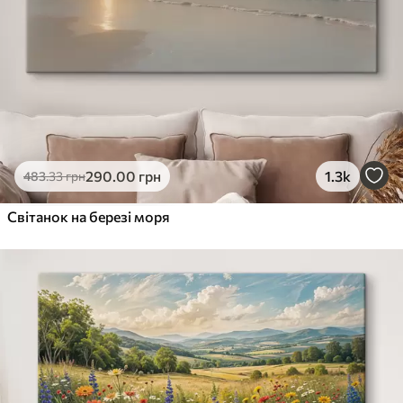
290
.00
грн
1.3k
483
.33
грн
Світанок на березі моря