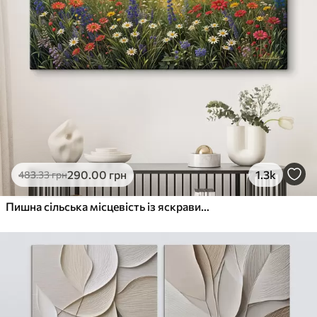
290
.00
грн
1.3k
483
.33
грн
Пишна сільська місцевість із яскравим лугом диких квітів, наповненим різнокольоровими квітами під хмарним небом