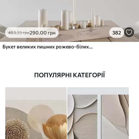
290
.00
грн
382
483
.33
грн
Букет великих пишних рожево-білих квітів півонії із зеленим листям на м’якому розмитому фоні
ПОПУЛЯРНІ КАТЕГОРІЇ