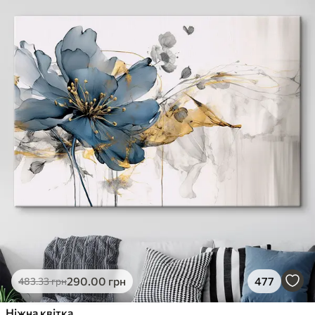
290
.00
грн
477
483
.33
грн
Ніжна квітка