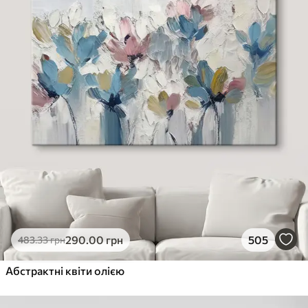
290
.00
грн
505
483
.33
грн
Абстрактні квіти олією