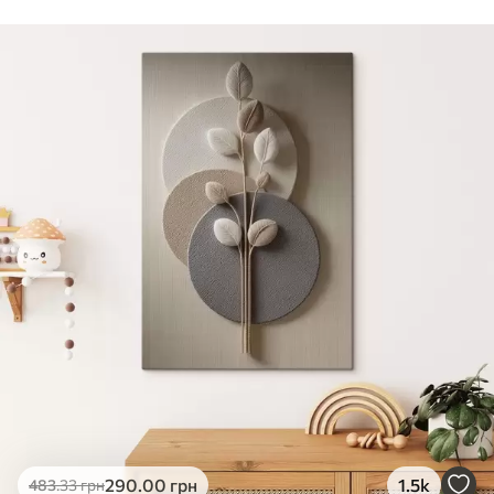
Стандарт
Від
290
.00
грн
✓
Яскраві, насичені кольори
✓
Стійкість до вицвітання
✓
Безпечне чорнило без запаху
✗
Поверхня з текстурою полотна
✗
Екологічний матеріал
Преміум
Від
363
.00
грн
✓
Яскраві, насичені кольори
✓
Стійкість до вицвітання
✓
Безпечне чорнило без запаху
✓
Поверхня з текстурою полотна
✗
Екологічний матеріал
Еко-Преміум
290
.00
грн
1.5k
483
.33
грн