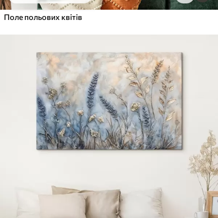
Від
455
.00
грн
✓
Поле польових квітів
Яскраві, насичені кольори
✓
Стійкість до вицвітання
✓
Безпечне чорнило без запаху
✓
Поверхня з текстурою полотна
✓
Екологічний матеріал