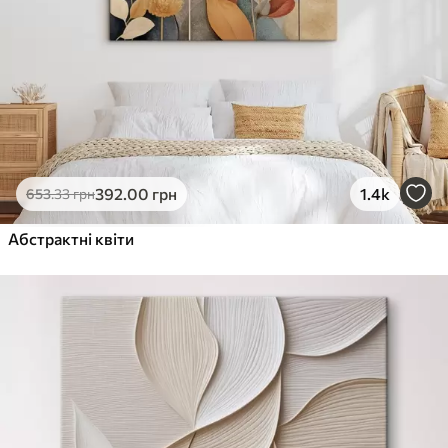
392
.00
грн
1.4k
653
.33
грн
Абстрактні квіти