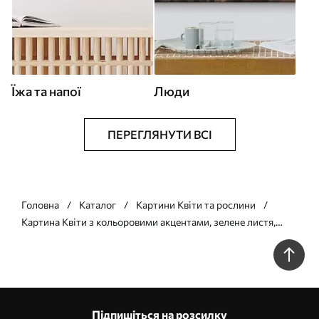
Їжа та напої
Люди
ПЕРЕГЛЯНУТИ ВСІ
Головна
Каталог
Картини Квіти та рослини
Картина Квіти з кольоровими акцентами, зелене листя,
м'які мазки, що імітують олійний живопис, світло-блакитне
тло Арт. s45549
Підпишіться на розсилку