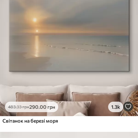
290
.00
грн
1.3k
483
.33
грн
Світанок на березі моря