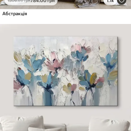
784
.00
грн
1.1k
1306
.66
грн
Абстракція