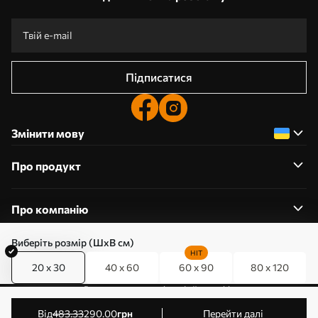
Підписатися
Змінити мову
Про продукт
Про компанію
Виберіть розмір (ШхВ см)
HIT
20 x 30
40 x 60
60 x 90
80 x 120
0800357223
Редагування дозволів на файли cookie
© 2011-2026 Art-holst. Усі права захищені. Власник:
від
483
.33
290
.00
грн
Перейти далі