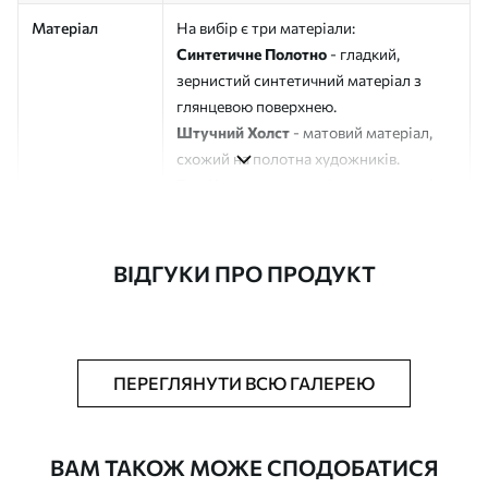
Матеріал
На вибір є три матеріали:
Синтетичне Полотно
- гладкий,
зернистий синтетичний матеріал з
глянцевою поверхнею.
Штучний Холст
- матовий матеріал,
схожий на полотна художників.
Еко-Холст
- високоякісне полотно зі
100% бавовни.
Автор
ART-HOLST
ВІДГУКИ ПРО ПРОДУКТ
Номер артикулу
s45549
Додатково
Можна додати лакове покриття.
ПЕРЕГЛЯНУТИ ВСЮ ГАЛЕРЕЮ
Доступні матеріали
ВАМ ТАКОЖ МОЖЕ СПОДОБАТИСЯ