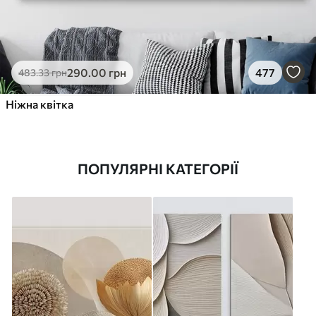
290
.00
грн
477
483
.33
грн
Ніжна квітка
ПОПУЛЯРНІ КАТЕГОРІЇ