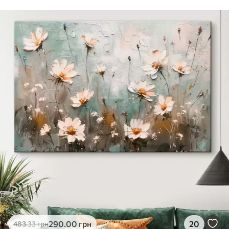
Стандарт
Від
290
.00
грн
✓
Яскраві, насичені кольори
✓
Стійкість до вицвітання
✓
Безпечне чорнило без запаху
✗
Поверхня з текстурою полотна
✗
Екологічний матеріал
Преміум
Від
363
.00
грн
✓
Яскраві, насичені кольори
✓
Стійкість до вицвітання
✓
Безпечне чорнило без запаху
✓
Поверхня з текстурою полотна
✗
Екологічний матеріал
Еко-Преміум
290
.00
грн
20
483
.33
грн