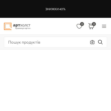
ЗНИЖКИ 40%
0
0