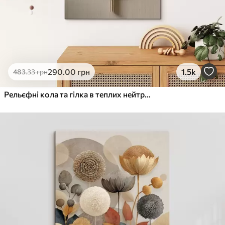
290
.00
грн
1.5k
483
.33
грн
Рельєфні кола та гілка в теплих нейтральних тонах