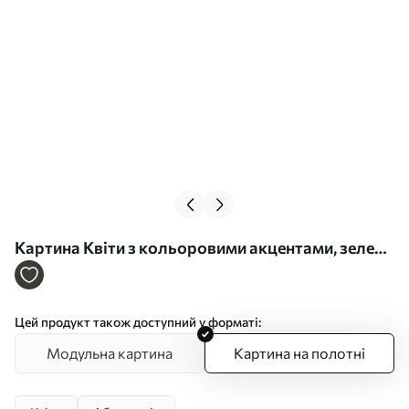
Картина Квіти з кольоровими акцентами, зелене
листя, м'які мазки, що імітують олійний
живопис, світло-блакитне тло Арт. s45549
Цей продукт також доступний у форматі:
Модульна картина
Картина на полотні