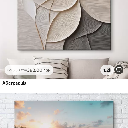
392
.00
грн
1.2k
653
.33
грн
Абстракція