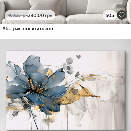
290
.00
грн
505
483
.33
грн
Абстрактні квіти олією