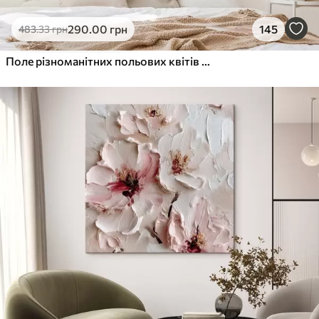
290
.00
грн
145
483
.33
грн
Поле різноманітних польових квітів та рослин у відтінках синього, білого та бежевого на м'якому, туманному тлі