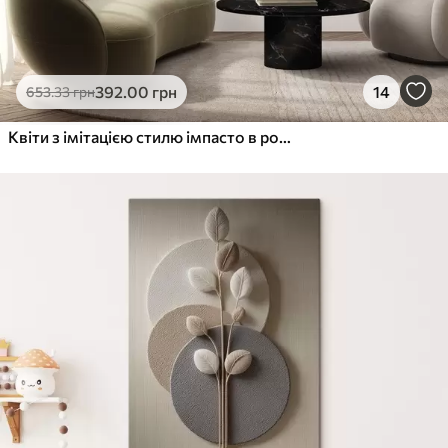
392
.00
грн
14
653
.33
грн
Квіти з імітацією стилю імпасто в рожево-білих штрихах