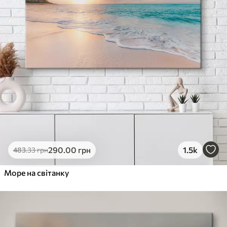
290
.00
грн
1.5k
483
.33
грн
Море на світанку