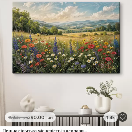
290
.00
грн
1.3k
483
.33
грн
Пишна сільська місцевість із яскравим лугом диких квітів, наповненим різнокольоровими квітами під хмарним небом