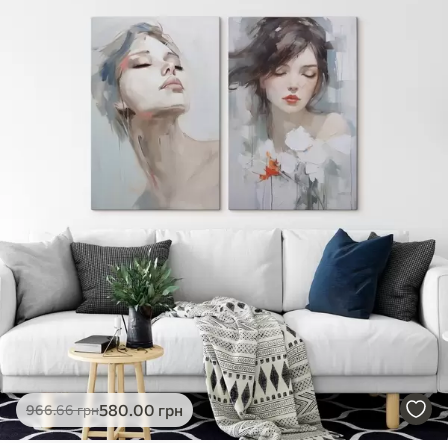
✓
Яскраві, насичені кольори
✓
Стійкість до вицвітання
✓
Безпечне чорнило без запаху
✗
Поверхня з текстурою полотна
✗
Екологічний матеріал
Преміум
Від
363
.00
грн
✓
Яскраві, насичені кольори
✓
Стійкість до вицвітання
✓
Безпечне чорнило без запаху
✓
Поверхня з текстурою полотна
✗
Екологічний матеріал
Еко-Преміум
580
.00
грн
966
.66
грн
Від
455
.00
грн