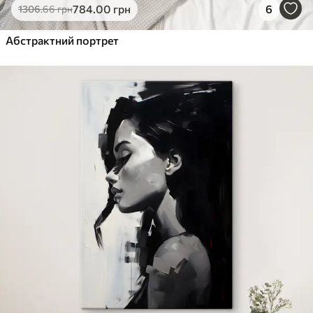
784
.00
грн
6
1306
.66
грн
Абстрактний портрет