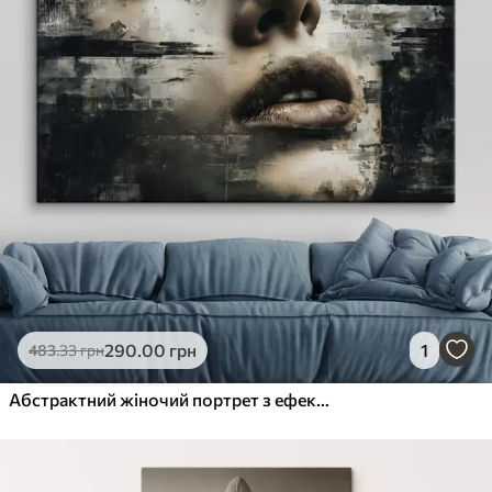
290
.00
грн
1
483
.33
грн
Абстрактний жіночий портрет з ефектом глюку та текстурами