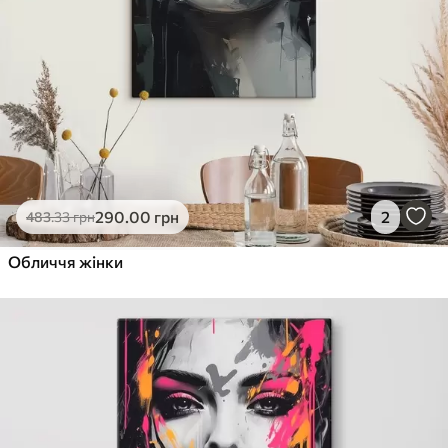
290
.00
грн
2
483
.33
грн
Обличчя жінки