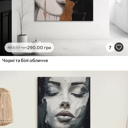
290
.00
грн
7
483
.33
грн
Чорні та білі обличчя