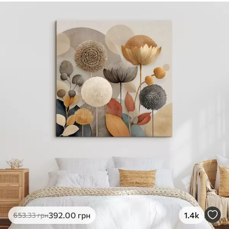
392
.00
грн
1.4k
653
.33
грн