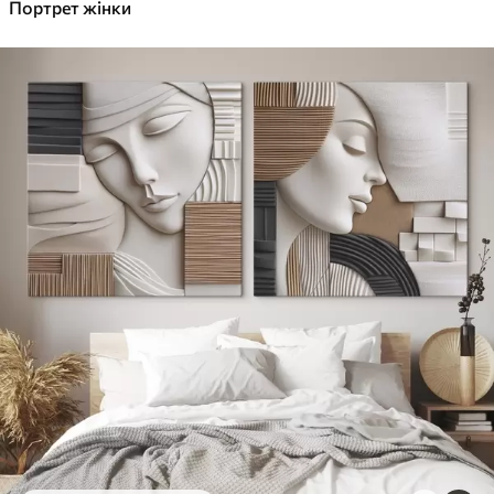
✓
Портрет жінки
Яскраві, насичені кольори
✓
Стійкість до вицвітання
✓
Безпечне чорнило без запаху
✓
Поверхня з текстурою полотна
✓
Екологічний матеріал