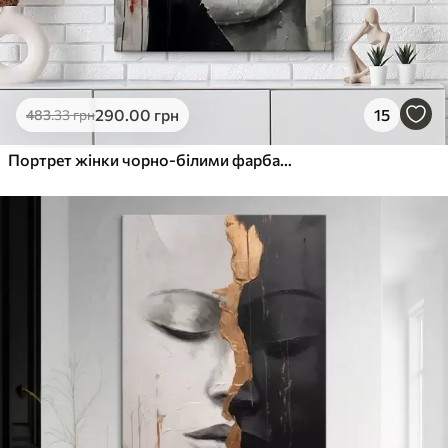
290
.00
грн
15
483
.33
грн
Портрет жінки чорно-білими фарбами