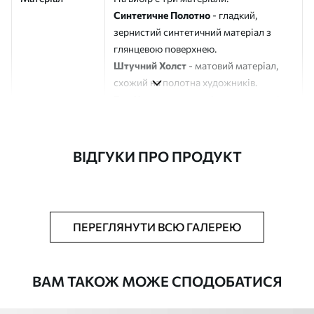
Синтетичне Полотно
- гладкий,
зернистий синтетичний матеріал з
глянцевою поверхнею.
Штучний Холст
- матовий матеріал,
схожий на полотна художників.
Еко-Холст
- високоякісне полотно зі
100% бавовни.
Автор
ART-HOLST
ВІДГУКИ ПРО ПРОДУКТ
Номер артикулу
s45479
Додатково
Можна додати лакове покриття.
ПЕРЕГЛЯНУТИ ВСЮ ГАЛЕРЕЮ
Доступні матеріали
ВАМ ТАКОЖ МОЖЕ СПОДОБАТИСЯ
Стандарт
Від
290
.00
грн