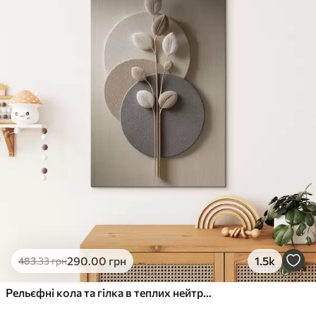
290
.00
грн
1.5k
483
.33
грн
Рельєфні кола та гілка в теплих нейтральних тонах