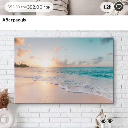
392
.00
грн
1.2k
653
.33
грн
Абстракція