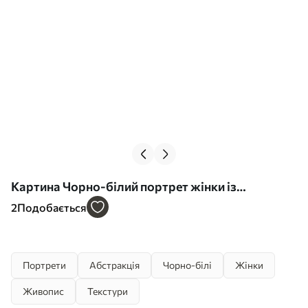
Картина Чорно-білий портрет жінки із
заплющеними очима Арт. s45479
2
Подобається
Портрети
Абстракція
Чорно-білі
Жінки
Живопис
Текстури