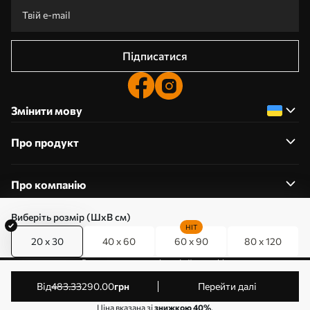
Підписатися
Змінити мову
Про продукт
Про компанію
Виберіть розмір (ШхВ см)
HIT
20 x 30
40 x 60
60 x 90
80 x 120
0800357223
Редагування дозволів на файли cookie
© 2011-2026 Art-holst. Усі права захищені. Власник:
від
483
.33
290
.00
грн
Перейти далі
ТОВ “КЛЄВЄР”. Код ЄДРПОУ: 31780602.
Ціна вказана зі
знижкою 40%
.