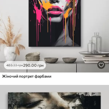
290
.00
грн
483
.33
грн
Жіночий портрет фарбами