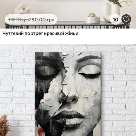
290
.00
грн
10
483
.33
грн
Чуттєвий портрет красивої жінки