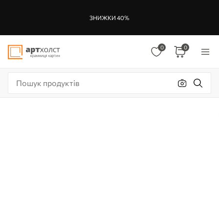
ЗНИЖКИ 40%
0
0