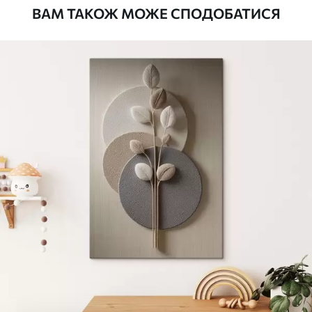
ВАМ ТАКОЖ МОЖЕ СПОДОБАТИСЯ
Стандарт
Від
290
.00
грн
✓
Яскраві, насичені кольори
✓
Стійкість до вицвітання
✓
Безпечне чорнило без запаху
✗
Поверхня з текстурою полотна
✗
Екологічний матеріал
Преміум
Від
363
.00
грн
✓
Яскраві, насичені кольори
✓
Стійкість до вицвітання
✓
Безпечне чорнило без запаху
✓
Поверхня з текстурою полотна
✗
Екологічний матеріал