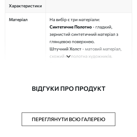
Характеристики
Матеріал
На вибір є три матеріали:
Синтетичне Полотно
- гладкий,
зернистий синтетичний матеріал з
глянцевою поверхнею.
Штучний Холст
- матовий матеріал,
схожий на полотна художників.
Еко-Холст
- високоякісне полотно зі
100% бавовни.
Автор
ART-HOLST
ВІДГУКИ ПРО ПРОДУКТ
Номер артикулу
s45419
Додатково
Можна додати лакове покриття.
ПЕРЕГЛЯНУТИ ВСЮ ГАЛЕРЕЮ
Доступні матеріали