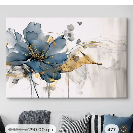
290
.00
грн
477
483
.33
грн