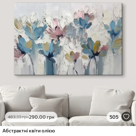
290
.00
грн
505
483
.33
грн
Абстрактні квіти олією