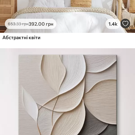
392
.00
грн
1.4k
653
.33
грн
Абстрактні квіти