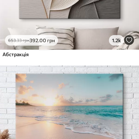
392
.00
грн
1.2k
653
.33
грн
Абстракція