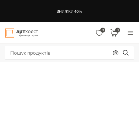
ЗНИЖКИ 40%
0
0