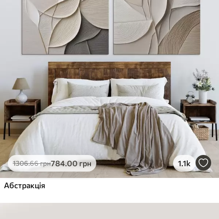
784
.00
грн
1.1k
1306
.66
грн
Абстракція