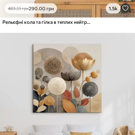
Еко-Преміум
290
.00
грн
1.5k
483
.33
грн
Від
455
.00
грн
✓
Яскраві, насичені кольори
Рельєфні кола та гілка в теплих нейтральних тонах
✓
Стійкість до вицвітання
✓
Безпечне чорнило без запаху
✓
Поверхня з текстурою полотна
✓
Екологічний матеріал