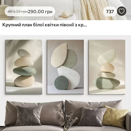
290
.00
грн
737
483
.33
грн
Крупний план білої квітки півонії з крапельками води на пелюстках на розмитому фоні