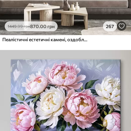
870
.00
грн
267
1449
.99
грн
Пеалістичні естетичні камені, оздоблення будинку, природне освітлення