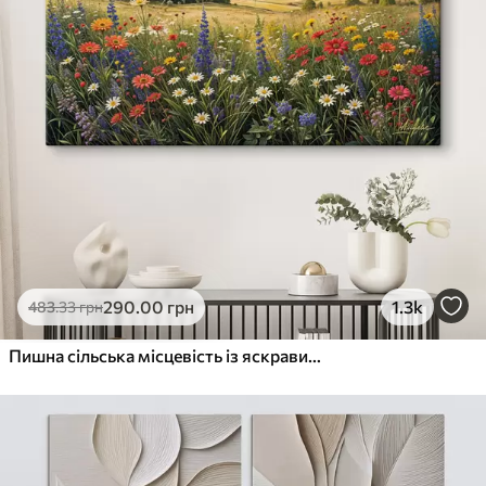
290
.00
грн
1.3k
483
.33
грн
Пишна сільська місцевість із яскравим лугом диких квітів, наповненим різнокольоровими квітами під хмарним небом