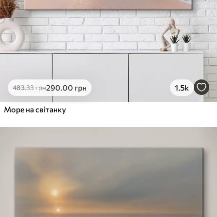
290
.00
грн
1.5k
483
.33
грн
Море на світанку