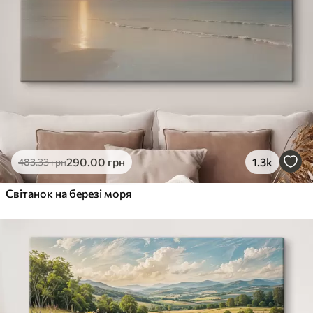
290
.00
грн
1.3k
483
.33
грн
Світанок на березі моря