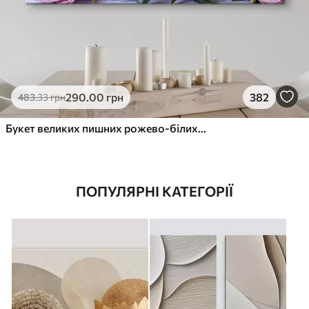
290
.00
грн
382
483
.33
грн
Букет великих пишних рожево-білих квітів півонії із зеленим листям на м’якому розмитому фоні
ПОПУЛЯРНІ КАТЕГОРІЇ