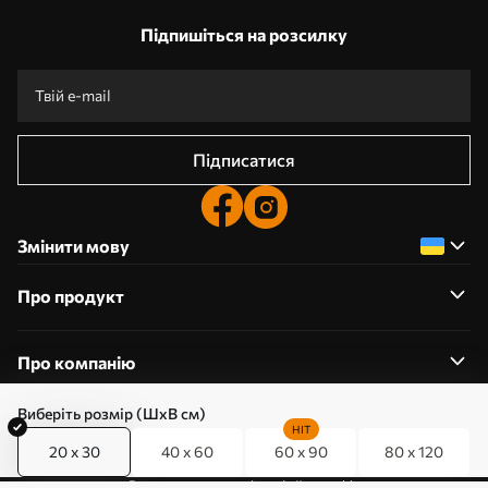
Підпишіться на розсилку
Підписатися
Змінити мову
Про продукт
Про компанію
Виберіть розмір (ШхВ см)
HIT
20 x 30
40 x 60
60 x 90
80 x 120
0800357223
Редагування дозволів на файли cookie