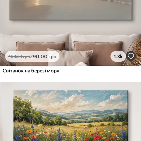
290
.00
грн
1.3k
483
.33
грн
Світанок на березі моря