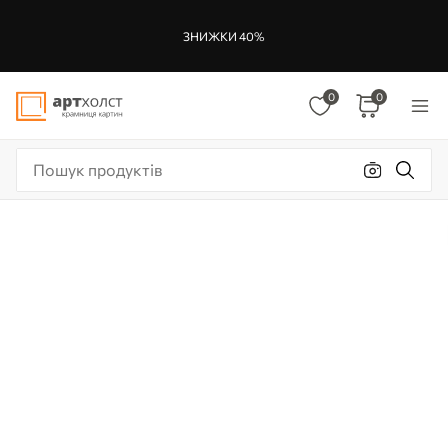
ЗНИЖКИ 40%
0
0