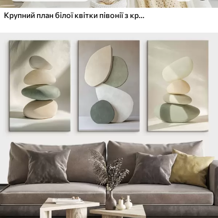
Крупний план білої квітки півонії з крапельками води на пелюстках на розмитому фоні