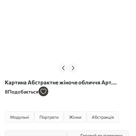
Картина Абстрактне жіноче обличчя Арт.
m00603
8
Подобається
Модульні
Портрети
Жінки
Абстракція
Готовий до відправки