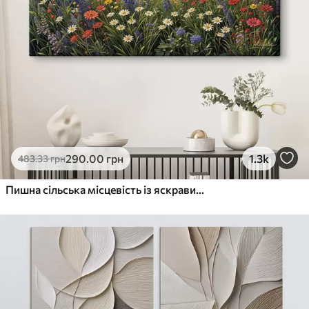
290
.00
грн
1.3k
483
.33
грн
Пишна сільська місцевість із яскравим лугом диких квітів, наповненим різнокольоровими квітами під хмарним небом