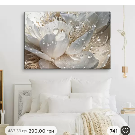
290
.00
грн
741
483
.33
грн