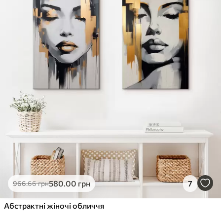
✓
Стійкість до вицвітання
✓
Безпечне чорнило без запаху
✗
Поверхня з текстурою полотна
✗
Екологічний матеріал
Преміум
Від
726
.00
грн
✓
Яскраві, насичені кольори
✓
Стійкість до вицвітання
✓
Безпечне чорнило без запаху
✓
Поверхня з текстурою полотна
✗
Екологічний матеріал
Еко-Преміум
580
.00
грн
7
966
.66
грн
Від
910
.00
грн
✓
Абстрактні жіночі обличчя
Яскраві, насичені кольори
✓
Стійкість до вицвітання