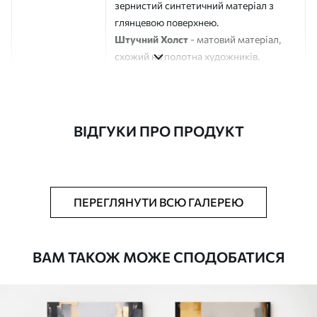
зернистий синтетичний матеріал з
глянцевою поверхнею.
Штучний Холст
- матовий матеріал,
схожий на полотна художників.
Еко-Холст
- високоякісне полотно зі
100% бавовни.
Автор
ART-HOLST
ВІДГУКИ ПРО ПРОДУКТ
Номер артикулу
m00603
Додатково
Можна додати лакове покриття.
ПЕРЕГЛЯНУТИ ВСЮ ГАЛЕРЕЮ
Доступні матеріали
ВАМ ТАКОЖ МОЖЕ СПОДОБАТИСЯ
Стандарт
Від
580
.00
грн
✓
Яскраві, насичені кольори