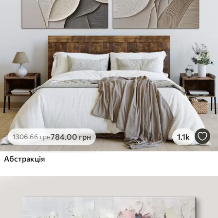
784
.00
грн
1.1k
1306
.66
грн
Абстракція