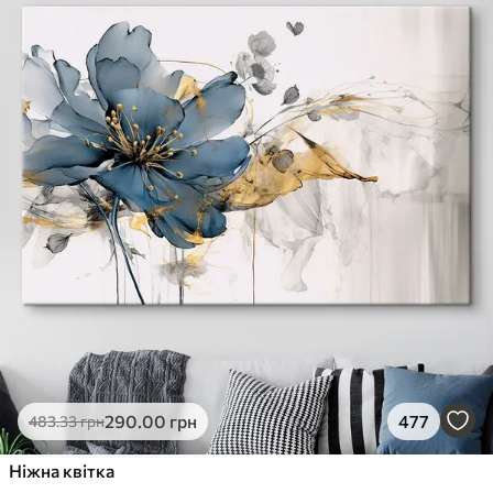
290
.00
грн
477
483
.33
грн
Ніжна квітка