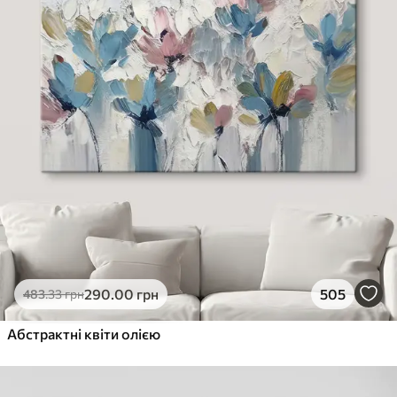
290
.00
грн
505
483
.33
грн
Абстрактні квіти олією