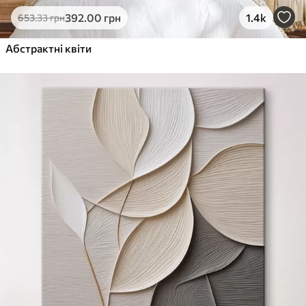
392
.00
грн
1.4k
653
.33
грн
Абстрактні квіти