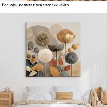
Рельєфні кола та гілка в теплих нейтральних тонах