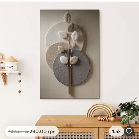
✓
Безпечне чорнило без запаху
✓
Поверхня з текстурою полотна
✓
Екологічний матеріал
290
.00
грн
1.5k
483
.33
грн