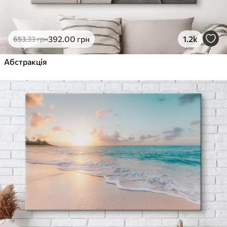
392
.00
грн
1.2k
653
.33
грн
Абстракція