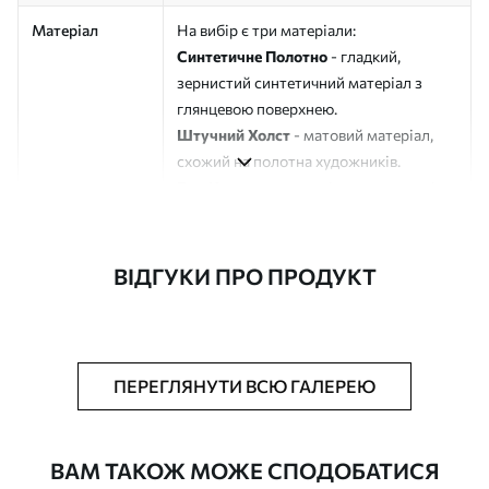
Матеріал
На вибір є три матеріали:
Синтетичне Полотно
- гладкий,
зернистий синтетичний матеріал з
глянцевою поверхнею.
Штучний Холст
- матовий матеріал,
схожий на полотна художників.
Еко-Холст
- високоякісне полотно зі
100% бавовни.
Автор
ART-HOLST
ВІДГУКИ ПРО ПРОДУКТ
Номер артикулу
s45396
Додатково
Можна додати лакове покриття.
ПЕРЕГЛЯНУТИ ВСЮ ГАЛЕРЕЮ
Доступні матеріали
ВАМ ТАКОЖ МОЖЕ СПОДОБАТИСЯ