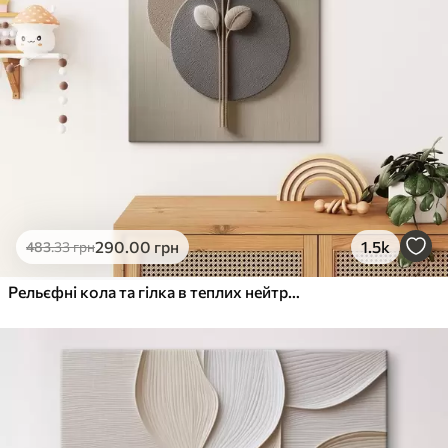
290
.00
грн
1.5k
483
.33
грн
Рельєфні кола та гілка в теплих нейтральних тонах