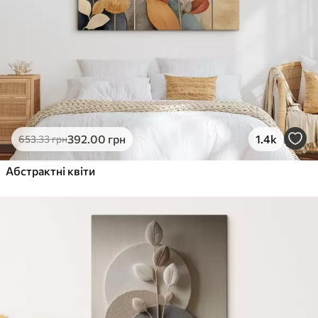
392
.00
грн
1.4k
653
.33
грн
Абстрактні квіти