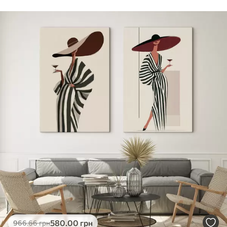
Стандарт
Від
290
.00
грн
✓
Яскраві, насичені кольори
✓
Стійкість до вицвітання
✓
Безпечне чорнило без запаху
✗
Поверхня з текстурою полотна
✗
Екологічний матеріал
Преміум
Від
363
.00
грн
✓
Яскраві, насичені кольори
✓
Стійкість до вицвітання
✓
Безпечне чорнило без запаху
✓
Поверхня з текстурою полотна
✗
Екологічний матеріал
Еко-Преміум
580
.00
грн
966
.66
грн