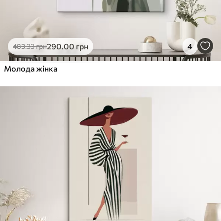
290
.00
грн
4
483
.33
грн
Молода жінка