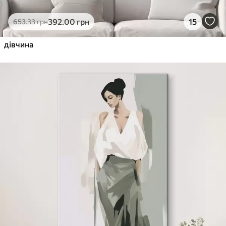
392
.00
грн
15
653
.33
грн
дівчина