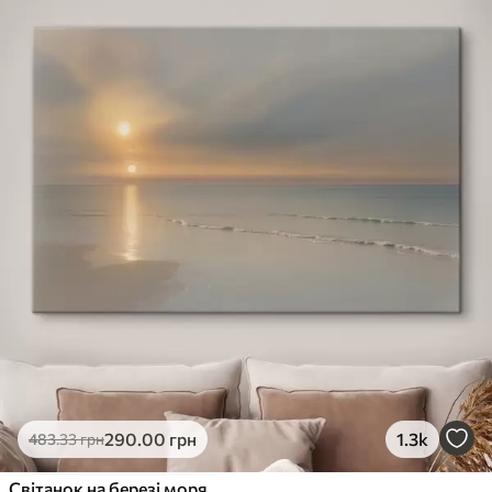
290
.00
грн
1.3k
483
.33
грн
Світанок на березі моря