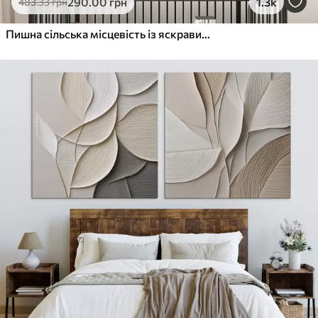
290
.00
грн
1.3k
483
.33
грн
Пишна сільська місцевість із яскравим лугом диких квітів, наповненим різнокольоровими квітами під хмарним небом