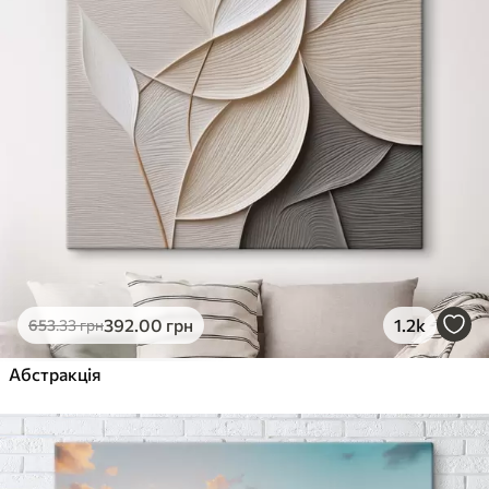
392
.00
грн
1.2k
653
.33
грн
Абстракція