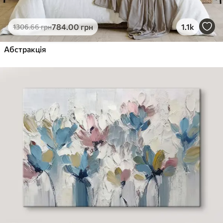
784
.00
грн
1.1k
1306
.66
грн
Абстракція