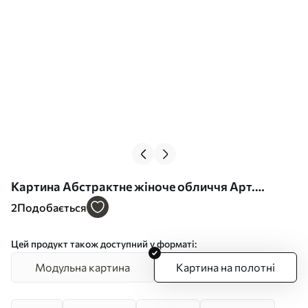
Картина Абстрактне жіноче обличчя Арт.
s45396
2
Подобається
Цей продукт також доступний у форматі:
Модульна картина
Картина на полотні