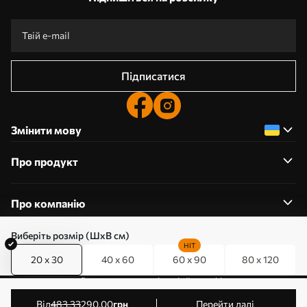
Підписатися
Змінити мову
Про продукт
Про компанію
Виберіть розмір (ШхВ см)
HIT
20 x 30
40 x 60
60 x 90
80 x 120
0800357223
Редагування дозволів на файли cookie
© 2011-2026 Art-holst. Усі права захищені. Власник:
від
483
.33
290
.00
грн
Перейти далі