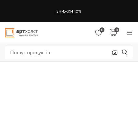
ЗНИЖКИ 40%
0
0