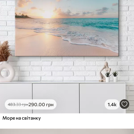
290
.00
грн
1.4k
483
.33
грн
Море на світанку