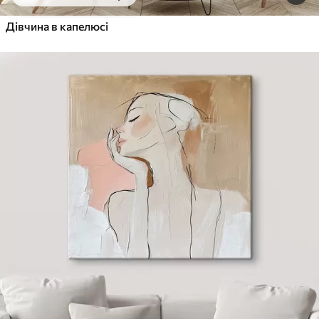
Від
455
.00
грн
✓
Дівчина в капелюсі
Яскраві, насичені кольори
✓
Стійкість до вицвітання
✓
Безпечне чорнило без запаху
✓
Поверхня з текстурою полотна
✓
Екологічний матеріал