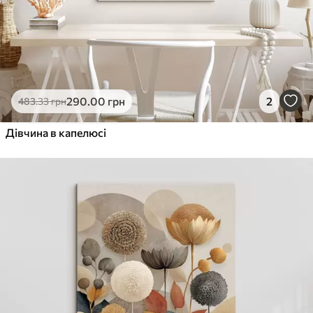
290
.00
грн
2
483
.33
грн
Дівчина в капелюсі