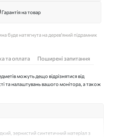
Гарантія на товар
на буде натягнута на дерев'яний підрамник
а та оплата
Поширені запитання
дметів можуть дещо відрізнятися від
сті та налаштувань вашого монітора, а також
адкий, зернистий синтетичний матеріал з