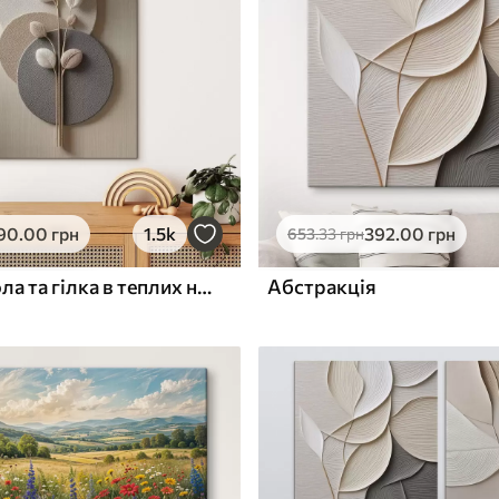
ю
Поверхня з текстурою
✓
полотна
✓
л
Екологічний матеріал
90
.00
грн
1.5k
392
.00
грн
653
.33
грн
Рельєфні кола та гілка в теплих нейтральних тонах
Абстракція