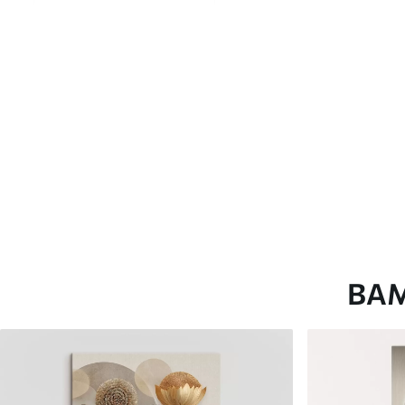
глянцевою поверхнею.
Штучний Холст
- матовий
Еко-Холст
- високоякісне
Автор
ART-HOLST
Номер артикулу
s45355
Додатково
Можна додати лакове пок
Доступні матеріали
ВА
Стандарт
Преміум
Від
290
.00
грн
Від
363
.00
грн
✓
✓
Яскраві, насичені кольори
Яскраві, насичені ко
✓
✓
Стійкість до вицвітання
Стійкість до вицвіта
✓
✓
Безпечне чорнило без запаху
Безпечне чорнило бе