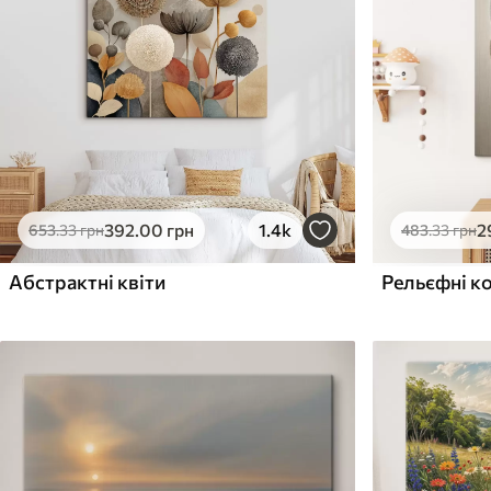
Поверхня з текстурою
Поверхня з текстуро
✗
✓
полотна
полотна
✗
✗
Екологічний матеріал
Екологічний матеріа
392
.00
грн
1.4k
2
653
.33
грн
483
.33
грн
Абстрактні квіти