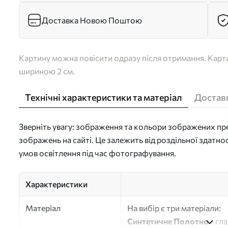
Доставка Новою Поштою
Картину можна повісити одразу після отримання. Карти
шириною 2 см.
Технічні характеристики та матеріал
Доставк
Зверніть увагу: зображення та кольори зображених пре
зображень на сайті. Це залежить від роздільної здатно
умов освітлення під час фотографування.
Характеристики
Матеріал
На вибір є три матеріали:
Синтетичне Полотно
- гл