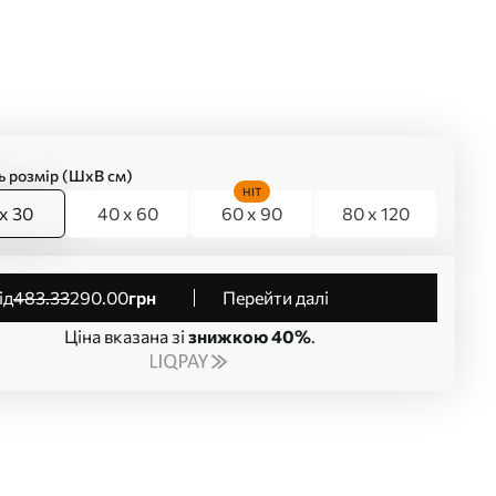
ь розмір (ШхВ см)
HIT
x 30
40 x 60
60 x 90
80 x 120
від
483
.33
290
.00
грн
Перейти далі
Ціна вказана зі
знижкою 40%
.