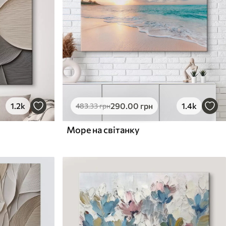
1.2k
290
.00
грн
1.4k
483
.33
грн
Море на світанку