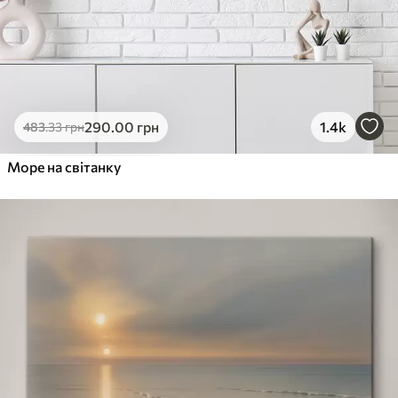
290
.00
грн
1.4k
483
.33
грн
Море на світанку