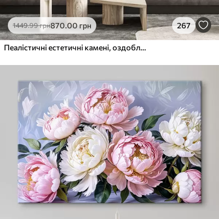
870
.00
грн
267
1449
.99
грн
Пеалістичні естетичні камені, оздоблення будинку, природне освітлення