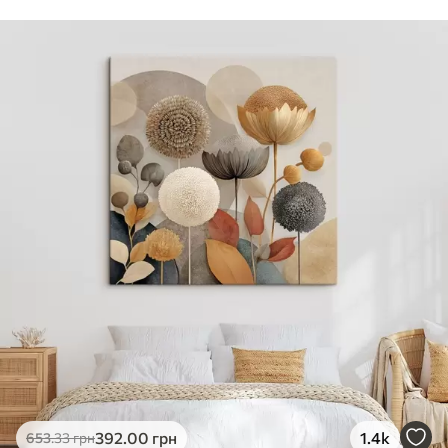
Стандарт
Від
290
.00
грн
✓
Яскраві, насичені кольори
✓
Стійкість до вицвітання
✓
Безпечне чорнило без запаху
✗
Поверхня з текстурою полотна
✗
Екологічний матеріал
Преміум
Від
363
.00
грн
✓
Яскраві, насичені кольори
✓
Стійкість до вицвітання
✓
Безпечне чорнило без запаху
✓
Поверхня з текстурою полотна
✗
Екологічний матеріал
Еко-Преміум
392
.00
грн
1.4k
653
.33
грн