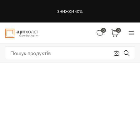
ЗНИЖКИ 40%
0
0