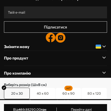
Підписатися
Змінити мову
Про продукт
Про компанію
Виберіть розмір (ШхВ см)
HIT
20 x 30
40 x 60
60 x 90
80 x 120
0800357223
Редагування дозволів на файли cookie
© 2011-2026 Art-holst. Усі права захищені. Власник:
від
483
.33
290
.00
грн
Перейти далі