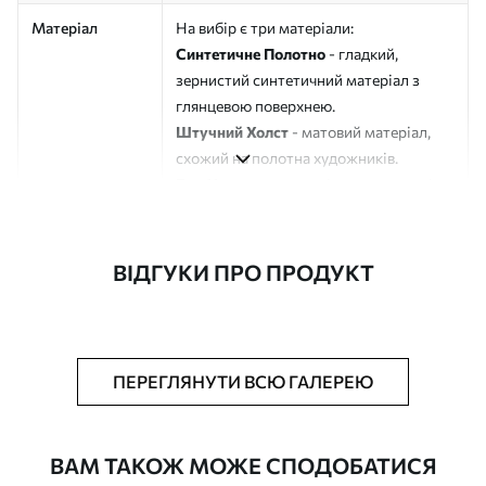
Матеріал
На вибір є три матеріали:
Синтетичне Полотно
- гладкий,
зернистий синтетичний матеріал з
глянцевою поверхнею.
Штучний Холст
- матовий матеріал,
схожий на полотна художників.
Еко-Холст
- високоякісне полотно зі
100% бавовни.
Автор
ART-HOLST
ВІДГУКИ ПРО ПРОДУКТ
Номер артикулу
s45231
Додатково
Можна додати лакове покриття.
ПЕРЕГЛЯНУТИ ВСЮ ГАЛЕРЕЮ
Доступні матеріали
ВАМ ТАКОЖ МОЖЕ СПОДОБАТИСЯ