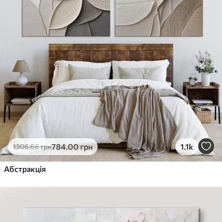
784
.00
грн
1.1k
1306
.66
грн
Абстракція