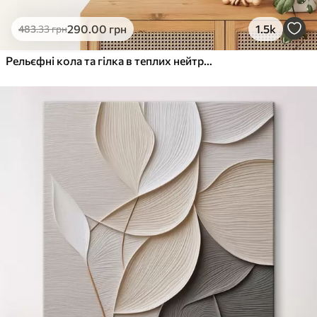
290
.00
грн
1.5k
483
.33
грн
Рельєфні кола та гілка в теплих нейтральних тонах