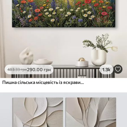
290
.00
грн
1.3k
483
.33
грн
Пишна сільська місцевість із яскравим лугом диких квітів, наповненим різнокольоровими квітами під хмарним небом