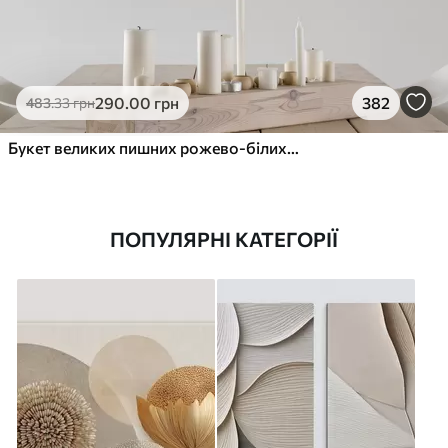
290
.00
грн
382
483
.33
грн
Букет великих пишних рожево-білих квітів півонії із зеленим листям на м’якому розмитому фоні
ПОПУЛЯРНІ КАТЕГОРІЇ