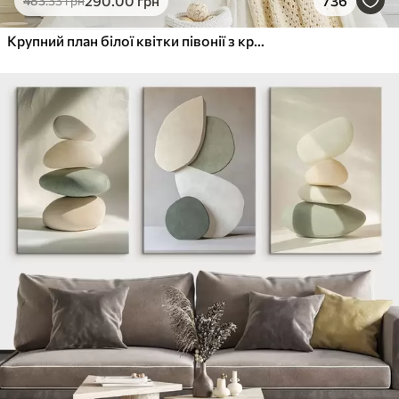
290
.00
грн
736
483
.33
грн
Крупний план білої квітки півонії з крапельками води на пелюстках на розмитому фоні