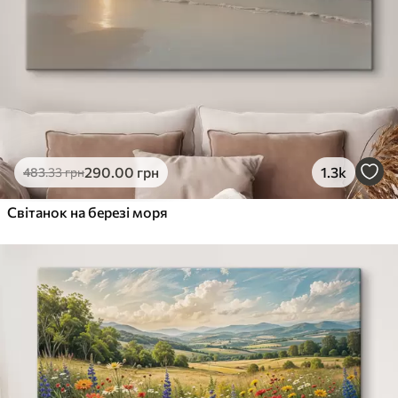
290
.00
грн
1.3k
483
.33
грн
Світанок на березі моря