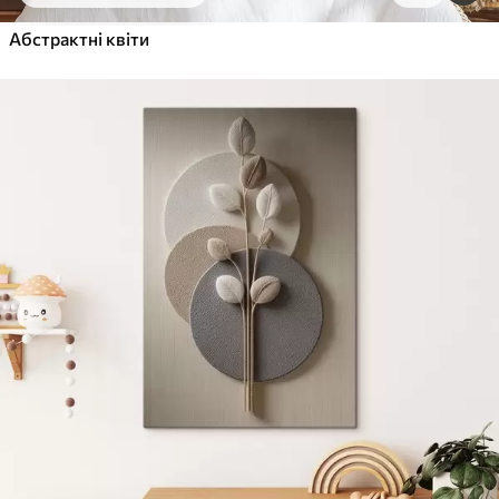
Від
455
.00
грн
✓
Абстрактні квіти
Яскраві, насичені кольори
✓
Стійкість до вицвітання
✓
Безпечне чорнило без запаху
✓
Поверхня з текстурою полотна
✓
Екологічний матеріал