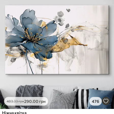
290
.00
грн
476
483
.33
грн
Ніжна квітка