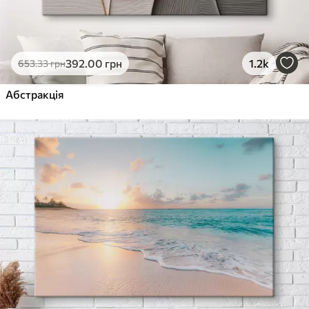
392
.00
грн
1.2k
653
.33
грн
Абстракція